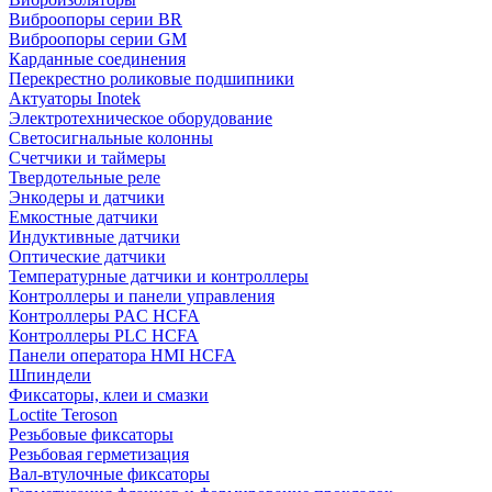
Виброопоры серии BR
Виброопоры серии GM
Карданные соединения
Перекрестно роликовые подшипники
Актуаторы Inotek
Электротехническое оборудование
Светосигнальные колонны
Счетчики и таймеры
Твердотельные реле
Энкодеры и датчики
Емкостные датчики
Индуктивные датчики
Оптические датчики
Температурные датчики и контроллеры
Контроллеры и панели управления
Контроллеры PAC HCFA
Контроллеры PLC HCFA
Панели оператора HMI HCFA
Шпиндели
Фиксаторы, клеи и смазки
Loctite Teroson
Резьбовые фиксаторы
Резьбовая герметизация
Вал-втулочные фиксаторы