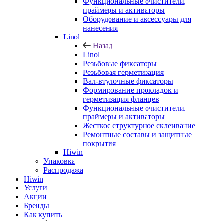
Функциональные очистители,
праймеры и активаторы
Оборудование и аксессуары для
нанесения
Linol
Назад
Linol
Резьбовые фиксаторы
Резьбовая герметизация
Вал-втулочные фиксаторы
Формирование прокладок и
герметизация фланцев
Функциональные очистители,
праймеры и активаторы
Жесткое структурное склеивание
Ремонтные составы и защитные
покрытия
Hiwin
Упаковка
Распродажа
Hiwin
Услуги
Акции
Бренды
Как купить