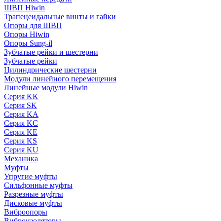
ШВП Hiwin
Трапецеидальные винты и гайки
Опоры для ШВП
Опоры Hiwin
Опоры Sung-il
Зубчатые рейки и шестерни
Зубчатые рейки
Цилиндрические шестерни
Модули линейного перемещения
Линейные модули Hiwin
Серия KK
Серия SK
Серия KA
Серия KC
Серия KE
Серия KS
Серия KU
Механика
Муфты
Упругие муфты
Сильфонные муфты
Разрезные муфты
Дисковые муфты
Виброопоры
Виброизоляторы