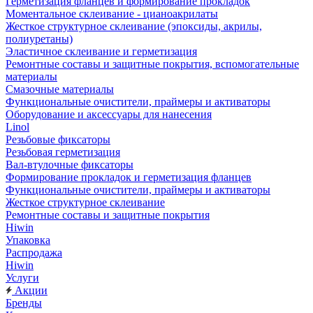
Герметизация фланцев и формирование прокладок
Моментальное склеивание - цианоакрилаты
Жесткое структурное склеивание (эпоксиды, акрилы,
полиуретаны)
Эластичное склеивание и герметизация
Ремонтные составы и защитные покрытия, вспомогательные
материалы
Смазочные материалы
Функциональные очистители, праймеры и активаторы
Оборудование и аксессуары для нанесения
Linol
Резьбовые фиксаторы
Резьбовая герметизация
Вал-втулочные фиксаторы
Формирование прокладок и герметизация фланцев
Функциональные очистители, праймеры и активаторы
Жесткое структурное склеивание
Ремонтные составы и защитные покрытия
Hiwin
Упаковка
Распродажа
Hiwin
Услуги
Акции
Бренды