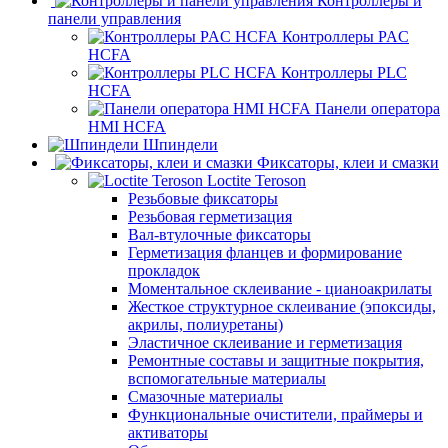
Контроллеры и
панели управления
Контроллеры PAC
HCFA
Контроллеры PLC
HCFA
Панели оператора
HMI HCFA
Шпиндели
Фиксаторы, клеи и смазки
Loctite Teroson
Резьбовые фиксаторы
Резьбовая герметизация
Вал-втулочные фиксаторы
Герметизация фланцев и формирование
прокладок
Моментальное склеивание - цианоакрилаты
Жесткое структурное склеивание (эпоксиды,
акрилы, полиуретаны)
Эластичное склеивание и герметизация
Ремонтные составы и защитные покрытия,
вспомогательные материалы
Смазочные материалы
Функциональные очистители, праймеры и
активаторы