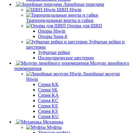
Линейные передачи
ШВП Hiwin
Трапецеидальные винты и гайки
Опоры для ШВП
Опоры Hiwin
Опоры Sung-il
Зубчатые рейки и
шестерни
Зубчатые рейки
Цилиндрические шестерни
Модули линейного
перемещения
Линейные модули
Hiwin
Серия KK
Серия SK
Серия KA
Серия KC
Серия KE
Серия KS
Серия KU
Механика
Муфты
Упругие муфты