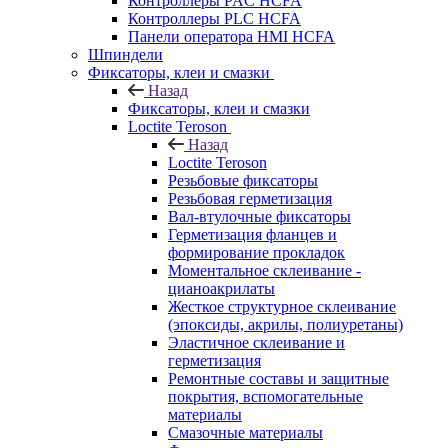
Контроллеры PAC HCFA
Контроллеры PLC HCFA
Панели оператора HMI HCFA
Шпиндели
Фиксаторы, клеи и смазки
Назад
Фиксаторы, клеи и смазки
Loctite Teroson
Назад
Loctite Teroson
Резьбовые фиксаторы
Резьбовая герметизация
Вал-втулочные фиксаторы
Герметизация фланцев и
формирование прокладок
Моментальное склеивание -
цианоакрилаты
Жесткое структурное склеивание
(эпоксиды, акрилы, полиуретаны)
Эластичное склеивание и
герметизация
Ремонтные составы и защитные
покрытия, вспомогательные
материалы
Смазочные материалы