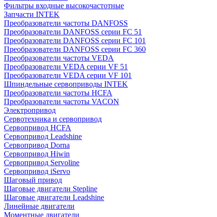
Фильтры входные высокочастотные
Запчасти INTEK
Преобразователи частоты DANFOSS
Преобразователи DANFOSS серии FC 51
Преобразователи DANFOSS серии FC 101
Преобразователи DANFOSS серии FC 360
Преобразователи частоты VEDA
Преобразователи VEDA серии VF 51
Преобразователи VEDA серии VF 101
Шпиндельные сервоприводы INTEK
Преобразователи частоты HCFA
Преобразователи частоты VACON
Электропривод
Сервотехника и сервопривод
Сервопривод HCFA
Сервопривод Leadshine
Сервопривод Dorna
Сервопривод Hiwin
Сервопривод Servoline
Сервопривод iServo
Шаговый привод
Шаговые двигатели Stepline
Шаговые двигатели Leadshine
Линейные двигатели
Моментные двигатели