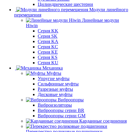
Цилиндрические шестерни
Модули линейного
перемещения
Линейные модули
Hiwin
Серия KK
Серия SK
Серия KA
Серия KC
Серия KE
Серия KS
Серия KU
Механика
Муфты
Упругие муфты
Сильфонные муфты
Разрезные муфты
Дисковые муфты
Виброопоры
Виброизоляторы
Виброопоры серии BR
Виброопоры серии GM
Карданные соединения
Перекрестно роликовые подшипники