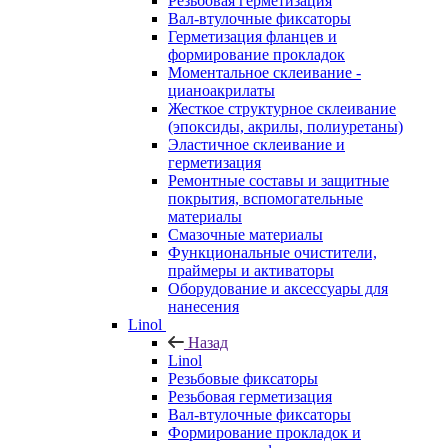
Резьбовая герметизация
Вал-втулочные фиксаторы
Герметизация фланцев и
формирование прокладок
Моментальное склеивание -
цианоакрилаты
Жесткое структурное склеивание
(эпоксиды, акрилы, полиуретаны)
Эластичное склеивание и
герметизация
Ремонтные составы и защитные
покрытия, вспомогательные
материалы
Смазочные материалы
Функциональные очистители,
праймеры и активаторы
Оборудование и аксессуары для
нанесения
Linol
Назад
Linol
Резьбовые фиксаторы
Резьбовая герметизация
Вал-втулочные фиксаторы
Формирование прокладок и