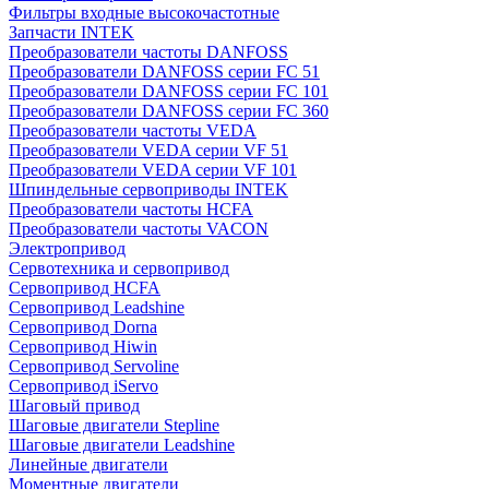
Фильтры входные высокочастотные
Запчасти INTEK
Преобразователи частоты DANFOSS
Преобразователи DANFOSS серии FC 51
Преобразователи DANFOSS серии FC 101
Преобразователи DANFOSS серии FC 360
Преобразователи частоты VEDA
Преобразователи VEDA серии VF 51
Преобразователи VEDA серии VF 101
Шпиндельные сервоприводы INTEK
Преобразователи частоты HCFA
Преобразователи частоты VACON
Электропривод
Сервотехника и сервопривод
Сервопривод HCFA
Сервопривод Leadshine
Сервопривод Dorna
Сервопривод Hiwin
Сервопривод Servoline
Сервопривод iServo
Шаговый привод
Шаговые двигатели Stepline
Шаговые двигатели Leadshine
Линейные двигатели
Моментные двигатели