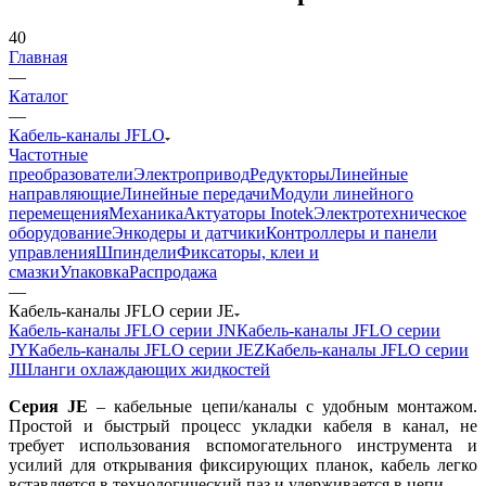
40
Главная
—
Каталог
—
Кабель-каналы JFLO
Частотные
преобразователи
Электропривод
Редукторы
Линейные
направляющие
Линейные передачи
Модули линейного
перемещения
Механика
Актуаторы Inotek
Электротехническое
оборудование
Энкодеры и датчики
Контроллеры и панели
управления
Шпиндели
Фиксаторы, клеи и
смазки
Упаковка
Распродажа
—
Кабель-каналы JFLO серии JE
Кабель-каналы JFLO серии JN
Кабель-каналы JFLO серии
JY
Кабель-каналы JFLO серии JEZ
Кабель-каналы JFLO серии
J
Шланги охлаждающих жидкостей
Серия JE
– кабельные цепи/каналы с удобным монтажом.
Простой и быстрый процесс укладки кабеля в канал, не
требует использования вспомогательного инструмента и
усилий для открывания фиксирующих планок, кабель легко
вставляется в технологический паз и удерживается в цепи.