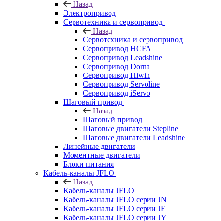
Назад
Электропривод
Сервотехника и сервопривод
Назад
Сервотехника и сервопривод
Сервопривод HCFA
Сервопривод Leadshine
Сервопривод Dorna
Сервопривод Hiwin
Сервопривод Servoline
Сервопривод iServo
Шаговый привод
Назад
Шаговый привод
Шаговые двигатели Stepline
Шаговые двигатели Leadshine
Линейные двигатели
Моментные двигатели
Блоки питания
Кабель-каналы JFLO
Назад
Кабель-каналы JFLO
Кабель-каналы JFLO серии JN
Кабель-каналы JFLO серии JE
Кабель-каналы JFLO серии JY