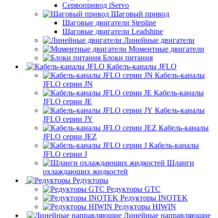
Сервопривод iServo
Шаговый привод
Шаговые двигатели Stepline
Шаговые двигатели Leadshine
Линейные двигатели
Моментные двигатели
Блоки питания
Кабель-каналы JFLO
Кабель-каналы
JFLO серии JN
Кабель-каналы
JFLO серии JE
Кабель-каналы
JFLO серии JY
Кабель-каналы
JFLO серии JEZ
Кабель-каналы
JFLO серии J
Шланги
охлаждающих жидкостей
Редукторы
Редукторы GTC
Редукторы INOTEK
Редукторы HIWIN
Линейные направляющие