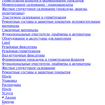
Герметизация фланцев и формирование прокладок
Моментальное склеивание - цианоакрилаты
Жесткое структурное склеивание (эпоксиды, акрилы,
полиуретаны)
Эластичное склеивание и герметизация
Ремонтные составы и защитные покрытия, вспомогательные
материалы
Смазочные материалы
Функциональные очистители, праймеры и активаторы
Оборудование и аксессуары для нанесения
Linol
Резьбовые фиксаторы
Резьбовая герметизация
Вал-втулочные фиксаторы
Формирование прокладок и герметизация фланцев
Функциональные очистители, праймеры и активаторы
Жесткое структурное склеивание
Ремонтные составы и защитные покрытия
Hiwin
Упаковка
Распродажа
Hiwin
Услуги
Акции
Бренды