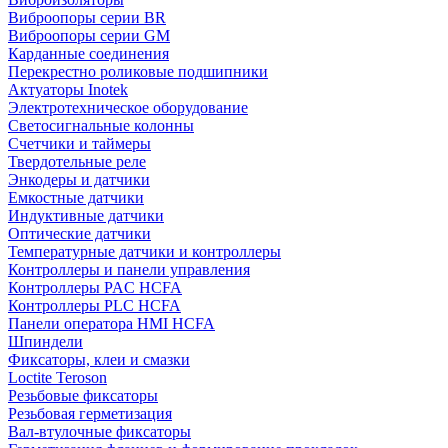
Виброопоры серии BR
Виброопоры серии GM
Карданные соединения
Перекрестно роликовые подшипники
Актуаторы Inotek
Электротехническое оборудование
Светосигнальные колонны
Счетчики и таймеры
Твердотельные реле
Энкодеры и датчики
Емкостные датчики
Индуктивные датчики
Оптические датчики
Температурные датчики и контроллеры
Контроллеры и панели управления
Контроллеры PAC HCFA
Контроллеры PLC HCFA
Панели оператора HMI HCFA
Шпиндели
Фиксаторы, клеи и смазки
Loctite Teroson
Резьбовые фиксаторы
Резьбовая герметизация
Вал-втулочные фиксаторы