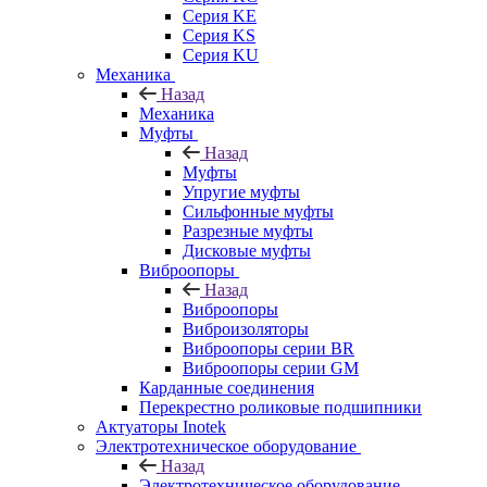
Серия KE
Серия KS
Серия KU
Механика
Назад
Механика
Муфты
Назад
Муфты
Упругие муфты
Сильфонные муфты
Разрезные муфты
Дисковые муфты
Виброопоры
Назад
Виброопоры
Виброизоляторы
Виброопоры серии BR
Виброопоры серии GM
Карданные соединения
Перекрестно роликовые подшипники
Актуаторы Inotek
Электротехническое оборудование
Назад
Электротехническое оборудование