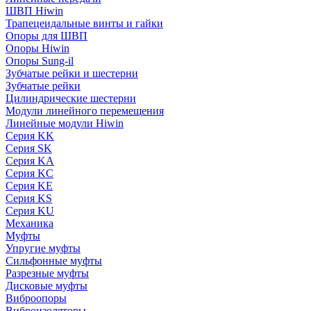
ШВП Hiwin
Трапецеидальные винты и гайки
Опоры для ШВП
Опоры Hiwin
Опоры Sung-il
Зубчатые рейки и шестерни
Зубчатые рейки
Цилиндрические шестерни
Модули линейного перемещения
Линейные модули Hiwin
Серия KK
Серия SK
Серия KA
Серия KC
Серия KE
Серия KS
Серия KU
Механика
Муфты
Упругие муфты
Сильфонные муфты
Разрезные муфты
Дисковые муфты
Виброопоры
Виброизоляторы