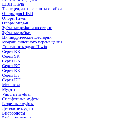
ШВП Hiwin
Трапецеидальные винты и гайки
Опоры для ШВП
Опоры Hiwin
Опоры Sung-il
Зубчатые рейки и шестерни
Зубчатые рейки
Цилиндрические шестерни
Модули линейного перемещения
Линейные модули Hiwin
Серия KK
Серия SK
Серия KA
Серия KC
Серия KE
Серия KS
Серия KU
Механика
Муфты
Упругие муфты
Сильфонные муфты
Разрезные муфты
Дисковые муфты
Виброопоры
Виброизоляторы