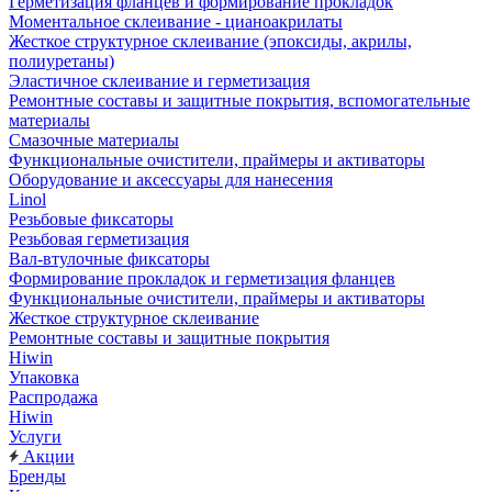
Герметизация фланцев и формирование прокладок
Моментальное склеивание - цианоакрилаты
Жесткое структурное склеивание (эпоксиды, акрилы,
полиуретаны)
Эластичное склеивание и герметизация
Ремонтные составы и защитные покрытия, вспомогательные
материалы
Смазочные материалы
Функциональные очистители, праймеры и активаторы
Оборудование и аксессуары для нанесения
Linol
Резьбовые фиксаторы
Резьбовая герметизация
Вал-втулочные фиксаторы
Формирование прокладок и герметизация фланцев
Функциональные очистители, праймеры и активаторы
Жесткое структурное склеивание
Ремонтные составы и защитные покрытия
Hiwin
Упаковка
Распродажа
Hiwin
Услуги
Акции
Бренды