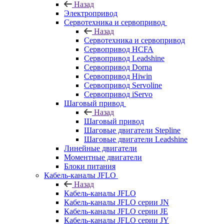
Назад
Электропривод
Сервотехника и сервопривод
Назад
Сервотехника и сервопривод
Сервопривод HCFA
Сервопривод Leadshine
Сервопривод Dorna
Сервопривод Hiwin
Сервопривод Servoline
Сервопривод iServo
Шаговый привод
Назад
Шаговый привод
Шаговые двигатели Stepline
Шаговые двигатели Leadshine
Линейные двигатели
Моментные двигатели
Блоки питания
Кабель-каналы JFLO
Назад
Кабель-каналы JFLO
Кабель-каналы JFLO серии JN
Кабель-каналы JFLO серии JE
Кабель-каналы JFLO серии JY