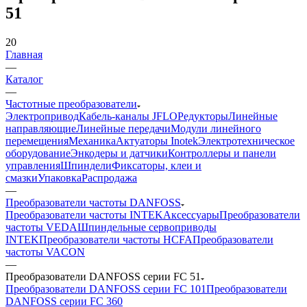
51
20
Главная
—
Каталог
—
Частотные преобразователи
Электропривод
Кабель-каналы JFLO
Редукторы
Линейные
направляющие
Линейные передачи
Модули линейного
перемещения
Механика
Актуаторы Inotek
Электротехническое
оборудование
Энкодеры и датчики
Контроллеры и панели
управления
Шпиндели
Фиксаторы, клеи и
смазки
Упаковка
Распродажа
—
Преобразователи частоты DANFOSS
Преобразователи частоты INTEK
Аксессуары
Преобразователи
частоты VEDA
Шпиндельные сервоприводы
INTEK
Преобразователи частоты HCFA
Преобразователи
частоты VACON
—
Преобразователи DANFOSS серии FC 51
Преобразователи DANFOSS серии FC 101
Преобразователи
DANFOSS серии FC 360