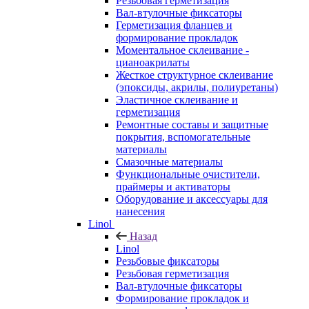
Резьбовая герметизация
Вал-втулочные фиксаторы
Герметизация фланцев и
формирование прокладок
Моментальное склеивание -
цианоакрилаты
Жесткое структурное склеивание
(эпоксиды, акрилы, полиуретаны)
Эластичное склеивание и
герметизация
Ремонтные составы и защитные
покрытия, вспомогательные
материалы
Смазочные материалы
Функциональные очистители,
праймеры и активаторы
Оборудование и аксессуары для
нанесения
Linol
Назад
Linol
Резьбовые фиксаторы
Резьбовая герметизация
Вал-втулочные фиксаторы
Формирование прокладок и