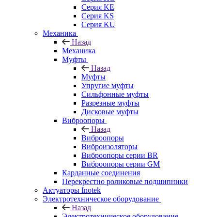
Серия KE
Серия KS
Серия KU
Механика
Назад
Механика
Муфты
Назад
Муфты
Упругие муфты
Сильфонные муфты
Разрезные муфты
Дисковые муфты
Виброопоры
Назад
Виброопоры
Виброизоляторы
Виброопоры серии BR
Виброопоры серии GM
Карданные соединения
Перекрестно роликовые подшипники
Актуаторы Inotek
Электротехническое оборудование
Назад
Электротехническое оборудование