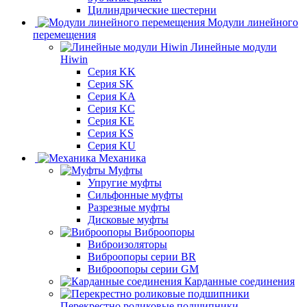
Цилиндрические шестерни
Модули линейного
перемещения
Линейные модули
Hiwin
Серия KK
Серия SK
Серия KA
Серия KC
Серия KE
Серия KS
Серия KU
Механика
Муфты
Упругие муфты
Сильфонные муфты
Разрезные муфты
Дисковые муфты
Виброопоры
Виброизоляторы
Виброопоры серии BR
Виброопоры серии GM
Карданные соединения
Перекрестно роликовые подшипники