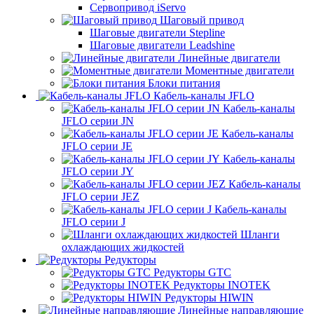
Сервопривод iServo
Шаговый привод
Шаговые двигатели Stepline
Шаговые двигатели Leadshine
Линейные двигатели
Моментные двигатели
Блоки питания
Кабель-каналы JFLO
Кабель-каналы
JFLO серии JN
Кабель-каналы
JFLO серии JE
Кабель-каналы
JFLO серии JY
Кабель-каналы
JFLO серии JEZ
Кабель-каналы
JFLO серии J
Шланги
охлаждающих жидкостей
Редукторы
Редукторы GTC
Редукторы INOTEK
Редукторы HIWIN
Линейные направляющие