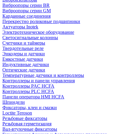
Виброопоры серии BR
Виброопоры серии GM
Карданные соединения
Перекрестно роликовые подшипники
Актуаторы Inotek
Электротехническое оборудование
Светосигнальные колонны
Счетчики и таймеры
Твердотельные реле
Энкодеры и датчики
Емкостные датчики
Индуктивные датчики
Оптические датчики
Температурные датчики и контроллеры
Контроллеры и панели управления
Контроллеры PAC HCFA
Контроллеры PLC HCFA
Панели оператора HMI HCFA
Шпиндели
Фиксаторы, клеи и смазки
Loctite Teroson
Резьбовые фиксаторы
Резьбовая герметизация
Вал-втулочные фиксаторы