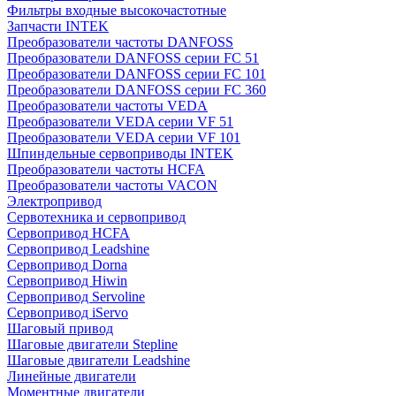
Фильтры входные высокочастотные
Запчасти INTEK
Преобразователи частоты DANFOSS
Преобразователи DANFOSS серии FC 51
Преобразователи DANFOSS серии FC 101
Преобразователи DANFOSS серии FC 360
Преобразователи частоты VEDA
Преобразователи VEDA серии VF 51
Преобразователи VEDA серии VF 101
Шпиндельные сервоприводы INTEK
Преобразователи частоты HCFA
Преобразователи частоты VACON
Электропривод
Сервотехника и сервопривод
Сервопривод HCFA
Сервопривод Leadshine
Сервопривод Dorna
Сервопривод Hiwin
Сервопривод Servoline
Сервопривод iServo
Шаговый привод
Шаговые двигатели Stepline
Шаговые двигатели Leadshine
Линейные двигатели
Моментные двигатели