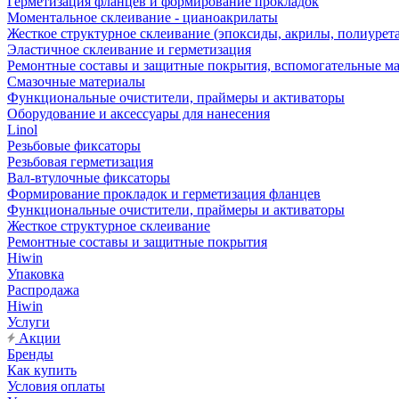
Герметизация фланцев и формирование прокладок
Моментальное склеивание - цианоакрилаты
Жесткое структурное склеивание (эпоксиды, акрилы, полиурет
Эластичное склеивание и герметизация
Ремонтные составы и защитные покрытия, вспомогательные м
Смазочные материалы
Функциональные очистители, праймеры и активаторы
Оборудование и аксессуары для нанесения
Linol
Резьбовые фиксаторы
Резьбовая герметизация
Вал-втулочные фиксаторы
Формирование прокладок и герметизация фланцев
Функциональные очистители, праймеры и активаторы
Жесткое структурное склеивание
Ремонтные составы и защитные покрытия
Hiwin
Упаковка
Распродажа
Hiwin
Услуги
Акции
Бренды
Как купить
Условия оплаты