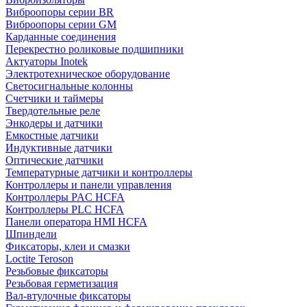
Виброопоры серии BR
Виброопоры серии GM
Карданные соединения
Перекрестно роликовые подшипники
Актуаторы Inotek
Электротехническое оборудование
Светосигнальные колонны
Счетчики и таймеры
Твердотельные реле
Энкодеры и датчики
Емкостные датчики
Индуктивные датчики
Оптические датчики
Температурные датчики и контроллеры
Контроллеры и панели управления
Контроллеры PAC HCFA
Контроллеры PLC HCFA
Панели оператора HMI HCFA
Шпиндели
Фиксаторы, клеи и смазки
Loctite Teroson
Резьбовые фиксаторы
Резьбовая герметизация
Вал-втулочные фиксаторы