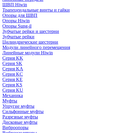
ШВП Hiwin
Трапецеидальные винты и гайки
Опоры для ШВП
Опоры Hiwin
Опоры Sung-il
Зубчатые рейки и шестерни
Зубчатые рейки
Цилиндрические шестерни
Модули линейного перемещения
Линейные модули Hiwin
Серия KK
Серия SK
Серия KA
Серия KC
Серия KE
Серия KS
Серия KU
Механика
Муфты
Упругие муфты
Сильфонные муфты
Разрезные муфты
Дисковые муфты
Виброопоры
Виброизоляторы