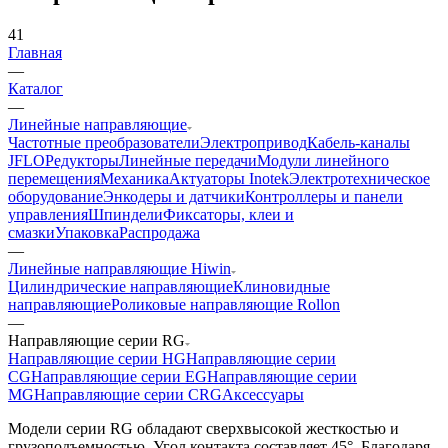
41
Главная
—
Каталог
—
Линейные направляющие
Частотные преобразователи
Электропривод
Кабель-каналы
JFLO
Редукторы
Линейные передачи
Модули линейного
перемещения
Механика
Актуаторы Inotek
Электротехническое
оборудование
Энкодеры и датчики
Контроллеры и панели
управления
Шпиндели
Фиксаторы, клеи и
смазки
Упаковка
Распродажа
—
Линейные направляющие Hiwin
Цилиндрические направляющие
Клиновидные
направляющие
Роликовые направляющие Rollon
—
Направляющие серии RG
Направляющие серии HG
Направляющие серии
CG
Направляющие серии EG
Направляющие серии
MG
Направляющие серии CRG
Аксессуары
Модели серии RG обладают сверхвысокой жесткостью и
грузоподъемностью. Угол контакта составляет 45°. Благодаря