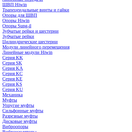
ШВП Hiwin
Трапецеидальные винты и гайки
Опоры для ШВП
Опоры Hiwin
Опоры Sung-il
Зубчатые рейки и шестерни
Зубчатые рейки
Цилиндрические шестерни
Модули линейного перемещения
Линейные модули Hiwin
Серия KK
Серия SK
Серия KA
Серия KC
Серия KE
Серия KS
Серия KU
Механика
Муфты
Упругие муфты
Сильфонные муфты
Разрезные муфты
Дисковые муфты
Виброопоры
Виброизоляторы