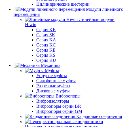
Цилиндрические шестерни
Модули линейного
перемещения
Линейные модули
Hiwin
Серия KK
Серия SK
Серия KA
Серия KC
Серия KE
Серия KS
Серия KU
Механика
Муфты
Упругие муфты
Сильфонные муфты
Разрезные муфты
Дисковые муфты
Виброопоры
Виброизоляторы
Виброопоры серии BR
Виброопоры серии GM
Карданные соединения
Перекрестно роликовые подшипники