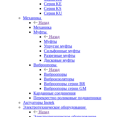
Серия KE
Серия KS
Серия KU
Механика
Назад
Механика
Муфты
Назад
Муфты
Упругие муфты
Сильфонные муфты
Разрезные муфты
Дисковые муфты
Виброопоры
Назад
Виброопоры
Виброизоляторы
Виброопоры серии BR
Виброопоры серии GM
Карданные соединения
Перекрестно роликовые подшипники
Актуаторы Inotek
Электротехническое оборудование
Назад
Электротехническое оборудование