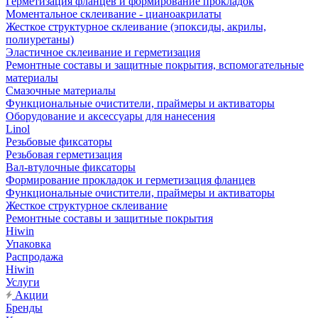
Герметизация фланцев и формирование прокладок
Моментальное склеивание - цианоакрилаты
Жесткое структурное склеивание (эпоксиды, акрилы,
полиуретаны)
Эластичное склеивание и герметизация
Ремонтные составы и защитные покрытия, вспомогательные
материалы
Смазочные материалы
Функциональные очистители, праймеры и активаторы
Оборудование и аксессуары для нанесения
Linol
Резьбовые фиксаторы
Резьбовая герметизация
Вал-втулочные фиксаторы
Формирование прокладок и герметизация фланцев
Функциональные очистители, праймеры и активаторы
Жесткое структурное склеивание
Ремонтные составы и защитные покрытия
Hiwin
Упаковка
Распродажа
Hiwin
Услуги
Акции
Бренды