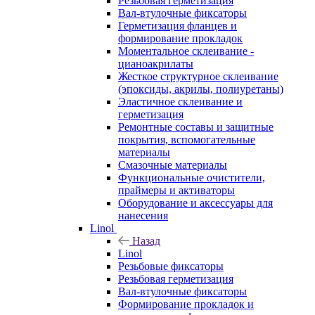
Резьбовая герметизация
Вал-втулочные фиксаторы
Герметизация фланцев и
формирование прокладок
Моментальное склеивание -
цианоакрилаты
Жесткое структурное склеивание
(эпоксиды, акрилы, полиуретаны)
Эластичное склеивание и
герметизация
Ремонтные составы и защитные
покрытия, вспомогательные
материалы
Смазочные материалы
Функциональные очистители,
праймеры и активаторы
Оборудование и аксессуары для
нанесения
Linol
Назад
Linol
Резьбовые фиксаторы
Резьбовая герметизация
Вал-втулочные фиксаторы
Формирование прокладок и