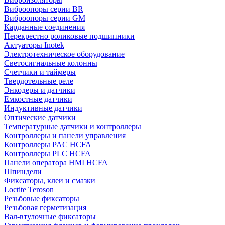
Виброопоры серии BR
Виброопоры серии GM
Карданные соединения
Перекрестно роликовые подшипники
Актуаторы Inotek
Электротехническое оборудование
Светосигнальные колонны
Счетчики и таймеры
Твердотельные реле
Энкодеры и датчики
Емкостные датчики
Индуктивные датчики
Оптические датчики
Температурные датчики и контроллеры
Контроллеры и панели управления
Контроллеры PAC HCFA
Контроллеры PLC HCFA
Панели оператора HMI HCFA
Шпиндели
Фиксаторы, клеи и смазки
Loctite Teroson
Резьбовые фиксаторы
Резьбовая герметизация
Вал-втулочные фиксаторы