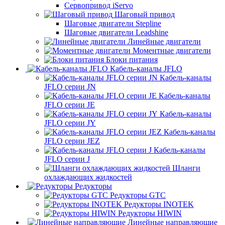
Сервопривод iServo
Шаговый привод
Шаговые двигатели Stepline
Шаговые двигатели Leadshine
Линейные двигатели
Моментные двигатели
Блоки питания
Кабель-каналы JFLO
Кабель-каналы
JFLO серии JN
Кабель-каналы
JFLO серии JE
Кабель-каналы
JFLO серии JY
Кабель-каналы
JFLO серии JEZ
Кабель-каналы
JFLO серии J
Шланги
охлаждающих жидкостей
Редукторы
Редукторы GTC
Редукторы INOTEK
Редукторы HIWIN
Линейные направляющие