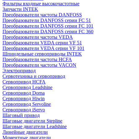
Фильтры входные высокочастотные
Запчасти INTEK
Преобразователи частоты DANFOSS
Преобразователи DANFOSS серии FC 51
Преобразователи DANFOSS серии FC 101
Преобразователи DANFOSS серии FC 360
Преобразователи частоты VEDA
Преобразователи VEDA серии VF 51
Преобразователи VEDA серии VF 101
Шпиндельные сервоприводы INTEK
Преобразователи частоты HCFA
Преобразователи частоты VACON
Электропривод
Сервотехника и сервопривод
Сервопривод HCFA
Сервопривод Leadshine
Сервопривод Dorna
Сервопривод Hiwin
Сервопривод Servoline
Сервопривод iServo
Шаговый привод
Шаговые двигатели Stepline
Шаговые двигатели Leadshine
Линейные двигатели
Моментные двигатели