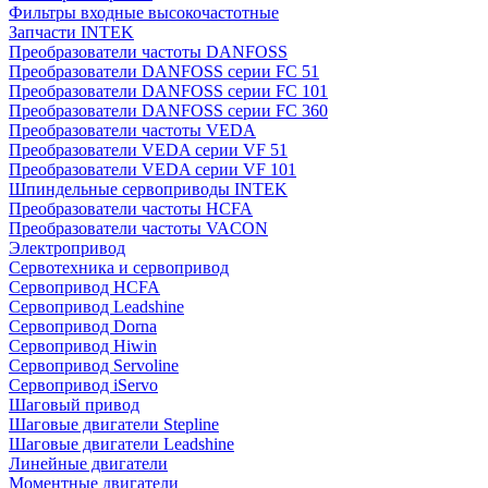
Фильтры входные высокочастотные
Запчасти INTEK
Преобразователи частоты DANFOSS
Преобразователи DANFOSS серии FC 51
Преобразователи DANFOSS серии FC 101
Преобразователи DANFOSS серии FC 360
Преобразователи частоты VEDA
Преобразователи VEDA серии VF 51
Преобразователи VEDA серии VF 101
Шпиндельные сервоприводы INTEK
Преобразователи частоты HCFA
Преобразователи частоты VACON
Электропривод
Сервотехника и сервопривод
Сервопривод HCFA
Сервопривод Leadshine
Сервопривод Dorna
Сервопривод Hiwin
Сервопривод Servoline
Сервопривод iServo
Шаговый привод
Шаговые двигатели Stepline
Шаговые двигатели Leadshine
Линейные двигатели
Моментные двигатели