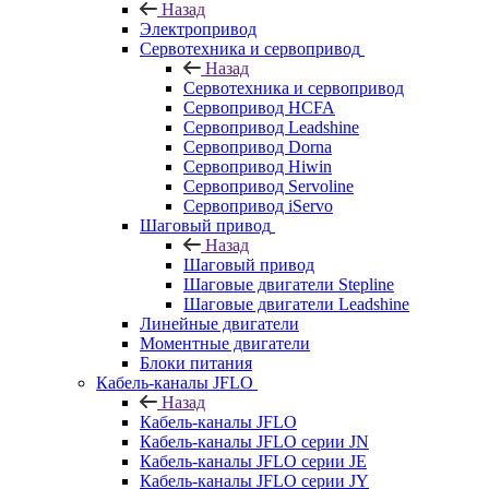
Назад
Электропривод
Сервотехника и сервопривод
Назад
Сервотехника и сервопривод
Сервопривод HCFA
Сервопривод Leadshine
Сервопривод Dorna
Сервопривод Hiwin
Сервопривод Servoline
Сервопривод iServo
Шаговый привод
Назад
Шаговый привод
Шаговые двигатели Stepline
Шаговые двигатели Leadshine
Линейные двигатели
Моментные двигатели
Блоки питания
Кабель-каналы JFLO
Назад
Кабель-каналы JFLO
Кабель-каналы JFLO серии JN
Кабель-каналы JFLO серии JE
Кабель-каналы JFLO серии JY