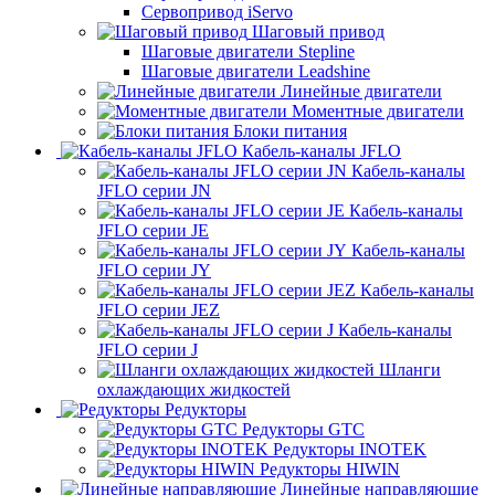
Сервопривод iServo
Шаговый привод
Шаговые двигатели Stepline
Шаговые двигатели Leadshine
Линейные двигатели
Моментные двигатели
Блоки питания
Кабель-каналы JFLO
Кабель-каналы
JFLO серии JN
Кабель-каналы
JFLO серии JE
Кабель-каналы
JFLO серии JY
Кабель-каналы
JFLO серии JEZ
Кабель-каналы
JFLO серии J
Шланги
охлаждающих жидкостей
Редукторы
Редукторы GTC
Редукторы INOTEK
Редукторы HIWIN
Линейные направляющие