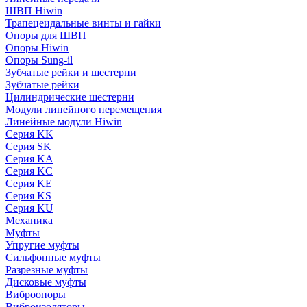
ШВП Hiwin
Трапецеидальные винты и гайки
Опоры для ШВП
Опоры Hiwin
Опоры Sung-il
Зубчатые рейки и шестерни
Зубчатые рейки
Цилиндрические шестерни
Модули линейного перемещения
Линейные модули Hiwin
Серия KK
Серия SK
Серия KA
Серия KC
Серия KE
Серия KS
Серия KU
Механика
Муфты
Упругие муфты
Сильфонные муфты
Разрезные муфты
Дисковые муфты
Виброопоры
Виброизоляторы