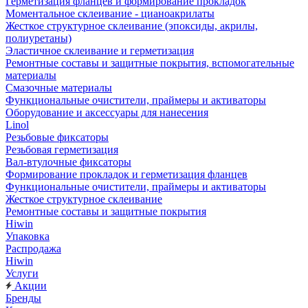
Герметизация фланцев и формирование прокладок
Моментальное склеивание - цианоакрилаты
Жесткое структурное склеивание (эпоксиды, акрилы,
полиуретаны)
Эластичное склеивание и герметизация
Ремонтные составы и защитные покрытия, вспомогательные
материалы
Смазочные материалы
Функциональные очистители, праймеры и активаторы
Оборудование и аксессуары для нанесения
Linol
Резьбовые фиксаторы
Резьбовая герметизация
Вал-втулочные фиксаторы
Формирование прокладок и герметизация фланцев
Функциональные очистители, праймеры и активаторы
Жесткое структурное склеивание
Ремонтные составы и защитные покрытия
Hiwin
Упаковка
Распродажа
Hiwin
Услуги
Акции
Бренды