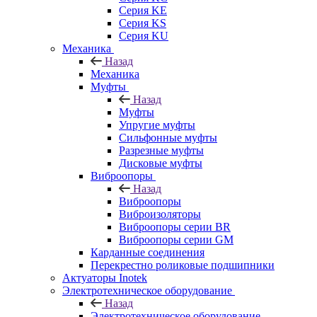
Серия KE
Серия KS
Серия KU
Механика
Назад
Механика
Муфты
Назад
Муфты
Упругие муфты
Сильфонные муфты
Разрезные муфты
Дисковые муфты
Виброопоры
Назад
Виброопоры
Виброизоляторы
Виброопоры серии BR
Виброопоры серии GM
Карданные соединения
Перекрестно роликовые подшипники
Актуаторы Inotek
Электротехническое оборудование
Назад
Электротехническое оборудование