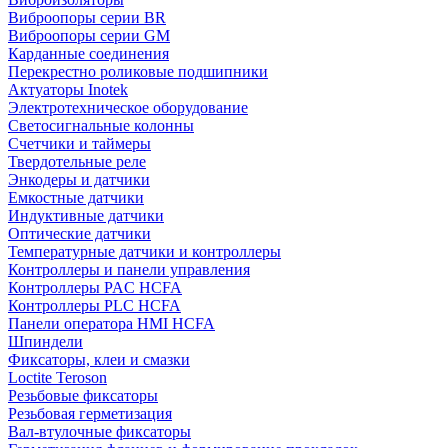
Виброопоры серии BR
Виброопоры серии GM
Карданные соединения
Перекрестно роликовые подшипники
Актуаторы Inotek
Электротехническое оборудование
Светосигнальные колонны
Счетчики и таймеры
Твердотельные реле
Энкодеры и датчики
Емкостные датчики
Индуктивные датчики
Оптические датчики
Температурные датчики и контроллеры
Контроллеры и панели управления
Контроллеры PAC HCFA
Контроллеры PLC HCFA
Панели оператора HMI HCFA
Шпиндели
Фиксаторы, клеи и смазки
Loctite Teroson
Резьбовые фиксаторы
Резьбовая герметизация
Вал-втулочные фиксаторы