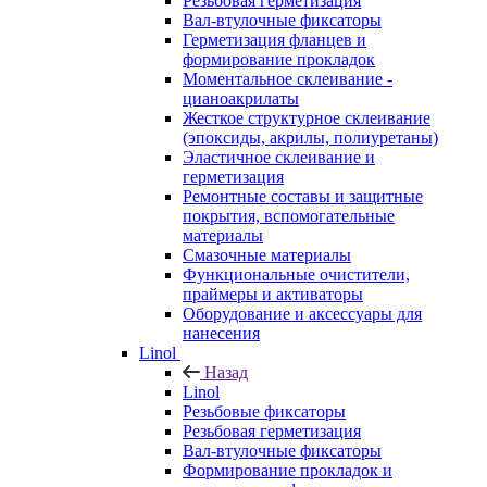
Резьбовая герметизация
Вал-втулочные фиксаторы
Герметизация фланцев и
формирование прокладок
Моментальное склеивание -
цианоакрилаты
Жесткое структурное склеивание
(эпоксиды, акрилы, полиуретаны)
Эластичное склеивание и
герметизация
Ремонтные составы и защитные
покрытия, вспомогательные
материалы
Смазочные материалы
Функциональные очистители,
праймеры и активаторы
Оборудование и аксессуары для
нанесения
Linol
Назад
Linol
Резьбовые фиксаторы
Резьбовая герметизация
Вал-втулочные фиксаторы
Формирование прокладок и