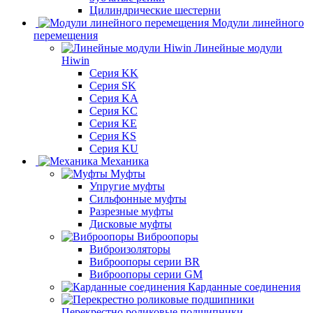
Цилиндрические шестерни
Модули линейного
перемещения
Линейные модули
Hiwin
Серия KK
Серия SK
Серия KA
Серия KC
Серия KE
Серия KS
Серия KU
Механика
Муфты
Упругие муфты
Сильфонные муфты
Разрезные муфты
Дисковые муфты
Виброопоры
Виброизоляторы
Виброопоры серии BR
Виброопоры серии GM
Карданные соединения
Перекрестно роликовые подшипники