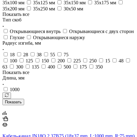
35х100 мм
35х125 мм
35х150 мм
35х175 мм
35х200 мм
35х250 мм
30х50 мм
Показать все
Тип скоб
Открывающиеся внутрь
Открывающиеся с двух сторон
Глухие
Открывающиеся наружу
Радиус изгиба, мм
18
28
38
55
75
100
125
150
200
225
250
15
48
63
300
135
400
500
175
350
Показать все
Длина, мм
1000
Показать
Кабель-канал JN18Q.2.37B75 (18х37 mm, L:1000 mm, R:75 mm)