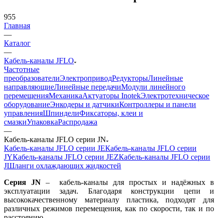
955
Главная
—
Каталог
—
Кабель-каналы JFLO
Частотные
преобразователи
Электропривод
Редукторы
Линейные
направляющие
Линейные передачи
Модули линейного
перемещения
Механика
Актуаторы Inotek
Электротехническое
оборудование
Энкодеры и датчики
Контроллеры и панели
управления
Шпиндели
Фиксаторы, клеи и
смазки
Упаковка
Распродажа
—
Кабель-каналы JFLO серии JN
Кабель-каналы JFLO серии JE
Кабель-каналы JFLO серии
JY
Кабель-каналы JFLO серии JEZ
Кабель-каналы JFLO серии
J
Шланги охлаждающих жидкостей
Серия JN
– кабель-каналы для простых и надёжных в
эксплуатации задач. Благодаря конструкции цепи и
высококачественному материалу пластика, подходят для
различных режимов перемещения, как по скорости, так и по
расстоянию.