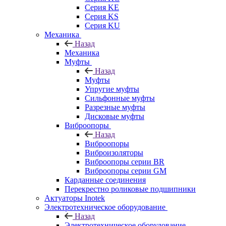
Серия KE
Серия KS
Серия KU
Механика
Назад
Механика
Муфты
Назад
Муфты
Упругие муфты
Сильфонные муфты
Разрезные муфты
Дисковые муфты
Виброопоры
Назад
Виброопоры
Виброизоляторы
Виброопоры серии BR
Виброопоры серии GM
Карданные соединения
Перекрестно роликовые подшипники
Актуаторы Inotek
Электротехническое оборудование
Назад
Электротехническое оборудование