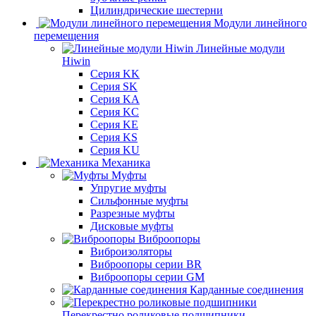
Цилиндрические шестерни
Модули линейного
перемещения
Линейные модули
Hiwin
Серия KK
Серия SK
Серия KA
Серия KC
Серия KE
Серия KS
Серия KU
Механика
Муфты
Упругие муфты
Сильфонные муфты
Разрезные муфты
Дисковые муфты
Виброопоры
Виброизоляторы
Виброопоры серии BR
Виброопоры серии GM
Карданные соединения
Перекрестно роликовые подшипники