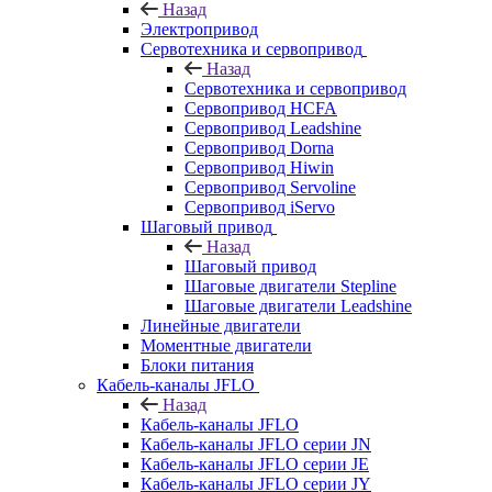
Назад
Электропривод
Сервотехника и сервопривод
Назад
Сервотехника и сервопривод
Сервопривод HCFA
Сервопривод Leadshine
Сервопривод Dorna
Сервопривод Hiwin
Сервопривод Servoline
Сервопривод iServo
Шаговый привод
Назад
Шаговый привод
Шаговые двигатели Stepline
Шаговые двигатели Leadshine
Линейные двигатели
Моментные двигатели
Блоки питания
Кабель-каналы JFLO
Назад
Кабель-каналы JFLO
Кабель-каналы JFLO серии JN
Кабель-каналы JFLO серии JE
Кабель-каналы JFLO серии JY