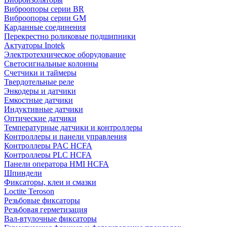
Виброопоры серии BR
Виброопоры серии GM
Карданные соединения
Перекрестно роликовые подшипники
Актуаторы Inotek
Электротехническое оборудование
Светосигнальные колонны
Счетчики и таймеры
Твердотельные реле
Энкодеры и датчики
Емкостные датчики
Индуктивные датчики
Оптические датчики
Температурные датчики и контроллеры
Контроллеры и панели управления
Контроллеры PAC HCFA
Контроллеры PLC HCFA
Панели оператора HMI HCFA
Шпиндели
Фиксаторы, клеи и смазки
Loctite Teroson
Резьбовые фиксаторы
Резьбовая герметизация
Вал-втулочные фиксаторы