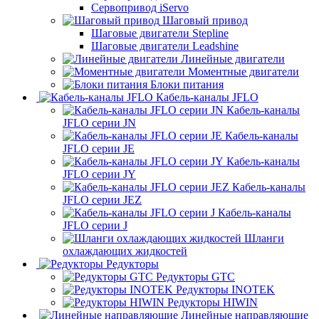
Сервопривод iServo
Шаговый привод
Шаговые двигатели Stepline
Шаговые двигатели Leadshine
Линейные двигатели
Моментные двигатели
Блоки питания
Кабель-каналы JFLO
Кабель-каналы
JFLO серии JN
Кабель-каналы
JFLO серии JE
Кабель-каналы
JFLO серии JY
Кабель-каналы
JFLO серии JEZ
Кабель-каналы
JFLO серии J
Шланги
охлаждающих жидкостей
Редукторы
Редукторы GTC
Редукторы INOTEK
Редукторы HIWIN
Линейные направляющие