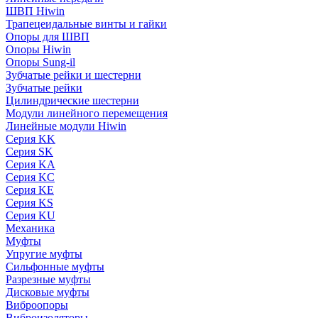
ШВП Hiwin
Трапецеидальные винты и гайки
Опоры для ШВП
Опоры Hiwin
Опоры Sung-il
Зубчатые рейки и шестерни
Зубчатые рейки
Цилиндрические шестерни
Модули линейного перемещения
Линейные модули Hiwin
Серия KK
Серия SK
Серия KA
Серия KC
Серия KE
Серия KS
Серия KU
Механика
Муфты
Упругие муфты
Сильфонные муфты
Разрезные муфты
Дисковые муфты
Виброопоры
Виброизоляторы