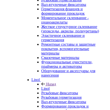
Резьбовая герметизация
Вал-втулочные фиксаторы
Герметизация фланцев и
формирование прокладок
Моментальное склеивание -
цианоакрилаты
Жесткое структурное склеивание
(эпоксиды, акрилы, полиуретаны)
Эластичное склеивание и
герметизация
Ремонтные составы и защитные
покрытия, вспомогательные
материалы
Смазочные материалы
Функциональные очистители,
праймеры и активаторы
Оборудование и аксессуары для
нанесения
Linol
Назад
Linol
Резьбовые фиксаторы
Резьбовая герметизация
Вал-втулочные фиксаторы
Формирование прокладок и