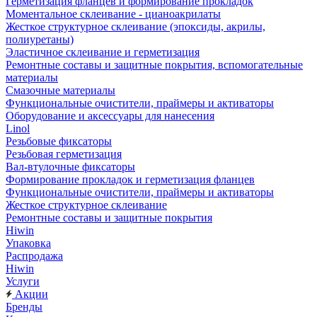
Герметизация фланцев и формирование прокладок
Моментальное склеивание - цианоакрилаты
Жесткое структурное склеивание (эпоксиды, акрилы,
полиуретаны)
Эластичное склеивание и герметизация
Ремонтные составы и защитные покрытия, вспомогательные
материалы
Смазочные материалы
Функциональные очистители, праймеры и активаторы
Оборудование и аксессуары для нанесения
Linol
Резьбовые фиксаторы
Резьбовая герметизация
Вал-втулочные фиксаторы
Формирование прокладок и герметизация фланцев
Функциональные очистители, праймеры и активаторы
Жесткое структурное склеивание
Ремонтные составы и защитные покрытия
Hiwin
Упаковка
Распродажа
Hiwin
Услуги
Акции
Бренды