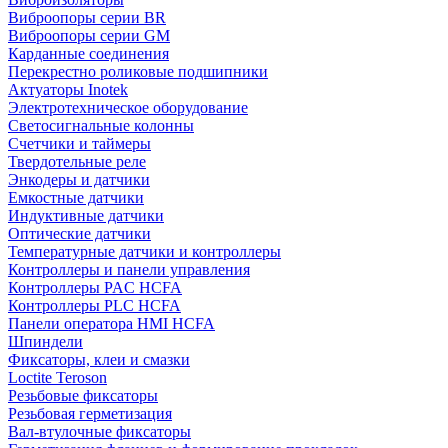
Виброопоры серии BR
Виброопоры серии GM
Карданные соединения
Перекрестно роликовые подшипники
Актуаторы Inotek
Электротехническое оборудование
Светосигнальные колонны
Счетчики и таймеры
Твердотельные реле
Энкодеры и датчики
Емкостные датчики
Индуктивные датчики
Оптические датчики
Температурные датчики и контроллеры
Контроллеры и панели управления
Контроллеры PAC HCFA
Контроллеры PLC HCFA
Панели оператора HMI HCFA
Шпиндели
Фиксаторы, клеи и смазки
Loctite Teroson
Резьбовые фиксаторы
Резьбовая герметизация
Вал-втулочные фиксаторы