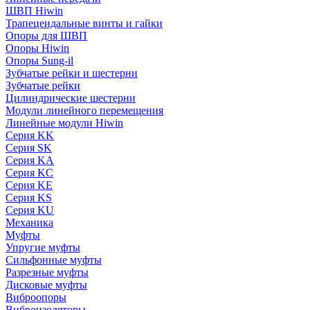
ШВП Hiwin
Трапецеидальные винты и гайки
Опоры для ШВП
Опоры Hiwin
Опоры Sung-il
Зубчатые рейки и шестерни
Зубчатые рейки
Цилиндрические шестерни
Модули линейного перемещения
Линейные модули Hiwin
Серия KK
Серия SK
Серия KA
Серия KC
Серия KE
Серия KS
Серия KU
Механика
Муфты
Упругие муфты
Сильфонные муфты
Разрезные муфты
Дисковые муфты
Виброопоры
Виброизоляторы