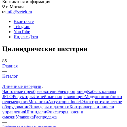
Контактная информация
г. Москва
info@zetek.ru
Вконтакте
Telegram
YouTube
Яндекс.Дзен
Цилиндрические шестерни
85
Главная
—
Каталог
—
Линейные передачи
Частотные преобразователи
Электропривод
Кабель-каналы
JFLO
Редукторы
Линейные направляющие
Модули линейного
перемещения
Механика
Актуаторы Inotek
Электротехническое
оборудование
Энкодеры и датчики
Контроллеры и панели
управления
Шпиндели
Фиксаторы, клеи и
смазки
Упаковка
Распродажа
—