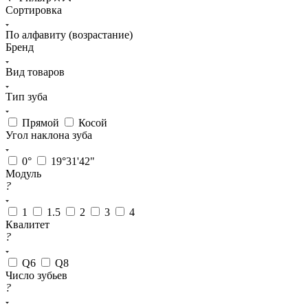
Сортировка
По алфавиту (возрастание)
Бренд
Вид товаров
Тип зуба
Прямой
Косой
Угол наклона зуба
0°
19°31'42"
Модуль
?
1
1.5
2
3
4
Квалитет
?
Q6
Q8
Число зубьев
?