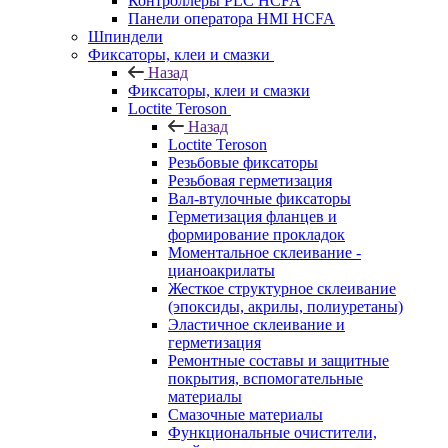
Контроллеры PLC HCFA
Панели оператора HMI HCFA
Шпиндели
Фиксаторы, клеи и смазки
Назад
Фиксаторы, клеи и смазки
Loctite Teroson
Назад
Loctite Teroson
Резьбовые фиксаторы
Резьбовая герметизация
Вал-втулочные фиксаторы
Герметизация фланцев и
формирование прокладок
Моментальное склеивание -
цианоакрилаты
Жесткое структурное склеивание
(эпоксиды, акрилы, полиуретаны)
Эластичное склеивание и
герметизация
Ремонтные составы и защитные
покрытия, вспомогательные
материалы
Смазочные материалы
Функциональные очистители,