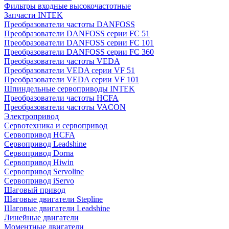
Фильтры входные высокочастотные
Запчасти INTEK
Преобразователи частоты DANFOSS
Преобразователи DANFOSS серии FC 51
Преобразователи DANFOSS серии FC 101
Преобразователи DANFOSS серии FC 360
Преобразователи частоты VEDA
Преобразователи VEDA серии VF 51
Преобразователи VEDA серии VF 101
Шпиндельные сервоприводы INTEK
Преобразователи частоты HCFA
Преобразователи частоты VACON
Электропривод
Сервотехника и сервопривод
Сервопривод HCFA
Сервопривод Leadshine
Сервопривод Dorna
Сервопривод Hiwin
Сервопривод Servoline
Сервопривод iServo
Шаговый привод
Шаговые двигатели Stepline
Шаговые двигатели Leadshine
Линейные двигатели
Моментные двигатели