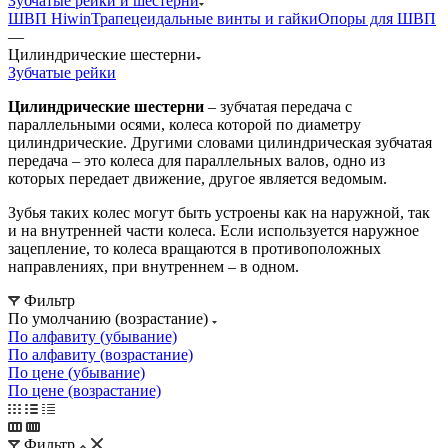
Зубчатые рейки и шестерни
ШВП Hiwin
Трапецеидальные винты и гайки
Опоры для ШВП
—
Цилиндрические шестерни
Зубчатые рейки
Цилиндрические шестерни
– зубчатая передача с
параллельными осями, колеса которой по диаметру
цилиндрические. Другими словами цилиндрическая зубчатая
передача – это колеса для параллельных валов, одно из
которых передает движение, другое является ведомым.
Зубья таких колес могут быть устроены как на наружной, так
и на внутренней части колеса. Если используется наружное
зацепление, то колеса вращаются в противоположных
направлениях, при внутреннем – в одном.
Фильтр
По умолчанию (возрастание)
По алфавиту (убывание)
По алфавиту (возрастание)
По цене (убывание)
По цене (возрастание)
Фильтр