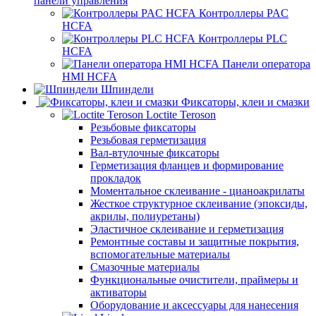
панели управления
Контроллеры PAC
HCFA
Контроллеры PLC
HCFA
Панели оператора
HMI HCFA
Шпиндели
Фиксаторы, клеи и смазки
Loctite Teroson
Резьбовые фиксаторы
Резьбовая герметизация
Вал-втулочные фиксаторы
Герметизация фланцев и формирование
прокладок
Моментальное склеивание - цианоакрилаты
Жесткое структурное склеивание (эпоксиды,
акрилы, полиуретаны)
Эластичное склеивание и герметизация
Ремонтные составы и защитные покрытия,
вспомогательные материалы
Смазочные материалы
Функциональные очистители, праймеры и
активаторы
Оборудование и аксессуары для нанесения