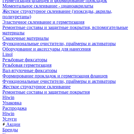
Герметизация фланцев и формирование прокладок
Моментальное склеивание - цианоакрилаты
Жесткое структурное склеивание (эпоксиды, акрилы,
полиуретаны)
Эластичное склеивание и герметизация
Ремонтные составы и защитные покрытия, вспомогательные
материалы
Смазочные материалы
Функциональные очистители, праймеры и активаторы
Оборудование и аксессуары для нанесения
Linol
Резьбовые фиксаторы
Резьбовая герметизация
Вал-втулочные фиксаторы
Формирование прокладок и герметизация фланцев
Функциональные очистители, праймеры и активаторы
Жесткое структурное склеивание
Ремонтные составы и защитные покрытия
Hiwin
Упаковка
Распродажа
Hiwin
Услуги
Акции
Бренды