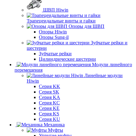
ШВП Hiwin
Трапецеидальные винты и гайки
Опоры для ШВП
Опоры Hiwin
Опоры Sung-il
Зубчатые рейки и
шестерни
Зубчатые рейки
Цилиндрические шестерни
Модули линейного
перемещения
Линейные модули
Hiwin
Серия KK
Серия SK
Серия KA
Серия KC
Серия KE
Серия KS
Серия KU
Механика
Муфты
Упругие муфты