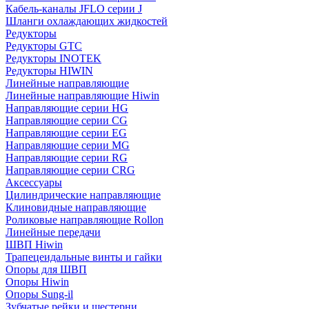
Кабель-каналы JFLO серии J
Шланги охлаждающих жидкостей
Редукторы
Редукторы GTC
Редукторы INOTEK
Редукторы HIWIN
Линейные направляющие
Линейные направляющие Hiwin
Направляющие серии HG
Направляющие серии CG
Направляющие серии EG
Направляющие серии MG
Направляющие серии RG
Направляющие серии CRG
Аксессуары
Цилиндрические направляющие
Клиновидные направляющие
Роликовые направляющие Rollon
Линейные передачи
ШВП Hiwin
Трапецеидальные винты и гайки
Опоры для ШВП
Опоры Hiwin
Опоры Sung-il
Зубчатые рейки и шестерни