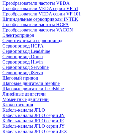
Преобразователи частоты VEDA
Преобразователи VEDA серии VF 51
Преобразователи VEDA серии VF 101
Шпиндельные сервоприводы INTEK
Преобразователи частоты HCFA
Преобразователи частоты VACON
Электропривод
Сервотехника и сервопривод
Сервопривод HCFA
Сервопривод Leadshine
Сервопривод Dorna
Сервопривод Hiwin
Сервопривод Servoline
Сервопривод iServo
Шаговый привод
Шаговые двигатели Stepline
Шаговые двигатели Leadshine
Линейные двигатели
Моментные двигатели
Блоки питания
Кабель-каналы JFLO
Кабель-каналы JFLO серии JN
Кабель-каналы JFLO серии JE
Кабель-каналы JFLO серии JY
Кабель-каналы JFLO серии JEZ