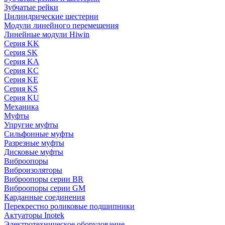
Зубчатые рейки
Цилиндрические шестерни
Модули линейного перемещения
Линейные модули Hiwin
Серия KK
Серия SK
Серия KA
Серия KC
Серия KE
Серия KS
Серия KU
Механика
Муфты
Упругие муфты
Сильфонные муфты
Разрезные муфты
Дисковые муфты
Виброопоры
Виброизоляторы
Виброопоры серии BR
Виброопоры серии GM
Карданные соединения
Перекрестно роликовые подшипники
Актуаторы Inotek
Электротехническое оборудование