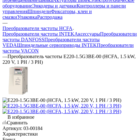
перемещения
Механика
Актуаторы Inotek
Электротехническое
оборудование
Энкодеры и датчики
Контроллеры и панели
управления
Шпиндели
Фиксаторы, клеи и
смазки
Упаковка
Распродажа
—
Преобразователи частоты HCFA
Преобразователи частоты INTEK
Аксессуары
Преобразователи
частоты DANFOSS
Преобразователи частоты
VEDA
Шпиндельные сервоприводы INTEK
Преобразователи
частоты VACON
—
Преобразователь частоты E220-1.5G3BE-00 (HCFA, 1.5 kW,
220 V, 1 PH / 3 PH)
В избранное
Сравнить
Артикул:
03-00184
Характеристики
Бренд