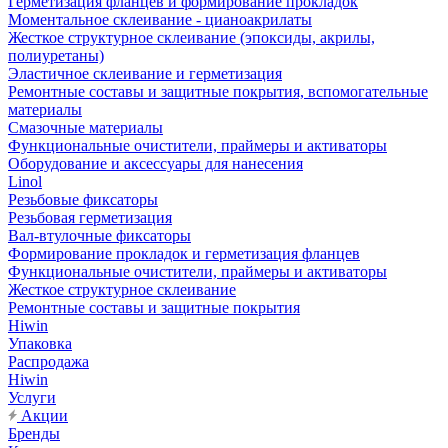
Герметизация фланцев и формирование прокладок
Моментальное склеивание - цианоакрилаты
Жесткое структурное склеивание (эпоксиды, акрилы,
полиуретаны)
Эластичное склеивание и герметизация
Ремонтные составы и защитные покрытия, вспомогательные
материалы
Смазочные материалы
Функциональные очистители, праймеры и активаторы
Оборудование и аксессуары для нанесения
Linol
Резьбовые фиксаторы
Резьбовая герметизация
Вал-втулочные фиксаторы
Формирование прокладок и герметизация фланцев
Функциональные очистители, праймеры и активаторы
Жесткое структурное склеивание
Ремонтные составы и защитные покрытия
Hiwin
Упаковка
Распродажа
Hiwin
Услуги
Акции
Бренды