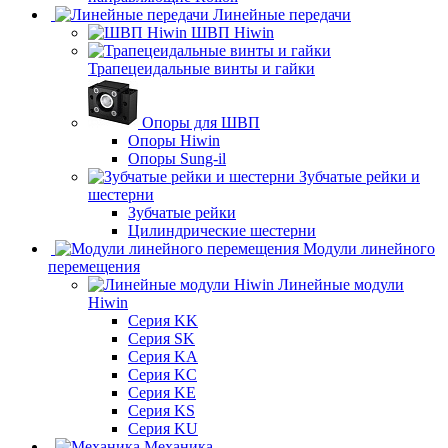
Линейные передачи
ШВП Hiwin
Трапецеидальные винты и гайки
Опоры для ШВП
Опоры Hiwin
Опоры Sung-il
Зубчатые рейки и
шестерни
Зубчатые рейки
Цилиндрические шестерни
Модули линейного
перемещения
Линейные модули
Hiwin
Серия KK
Серия SK
Серия KA
Серия KC
Серия KE
Серия KS
Серия KU
Механика