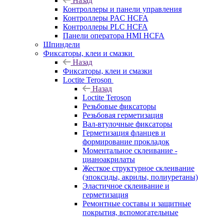
Назад
Контроллеры и панели управления
Контроллеры PAC HCFA
Контроллеры PLC HCFA
Панели оператора HMI HCFA
Шпиндели
Фиксаторы, клеи и смазки
Назад
Фиксаторы, клеи и смазки
Loctite Teroson
Назад
Loctite Teroson
Резьбовые фиксаторы
Резьбовая герметизация
Вал-втулочные фиксаторы
Герметизация фланцев и
формирование прокладок
Моментальное склеивание -
цианоакрилаты
Жесткое структурное склеивание
(эпоксиды, акрилы, полиуретаны)
Эластичное склеивание и
герметизация
Ремонтные составы и защитные
покрытия, вспомогательные