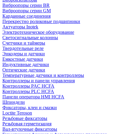
Виброопоры серии BR
Виброопоры серии GM
Карданные соединения
Перекрестно роликовые подшипники
Актуаторы Inotek
Электротехническое оборудование
Светосигнальные колонны
Счетчики и таймеры
Твердотельные реле
Энкодеры и датчики
Емкостные датчики
Индуктивные датчики
Оптические датчики
Температурные датчики и контроллеры
Контроллеры и панели управления
Контроллеры PAC HCFA
Контроллеры PLC HCFA
Панели оператора HMI HCFA
Шпиндели
Фиксаторы, клеи и смазки
Loctite Teroson
Резьбовые фиксаторы
Резьбовая герметизация
Вал-втулочные фиксаторы