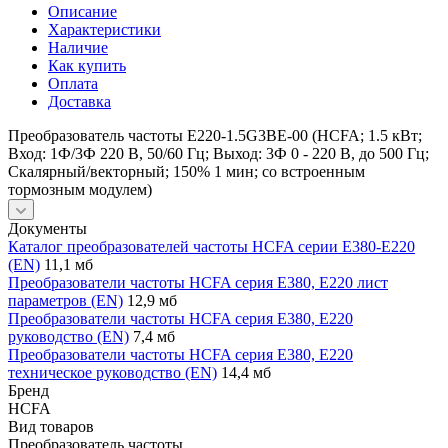
Описание
Характеристики
Наличие
Как купить
Оплата
Доставка
Преобразователь частоты E220-1.5G3BE-00 (HCFA; 1.5 кВт;
Вход: 1Ф/3Ф 220 В, 50/60 Гц; Выход: 3Ф 0 - 220 В, до 500 Гц;
Скалярный/векторный; 150% 1 мин; со встроенным
тормозным модулем)
Документы
Каталог преобразователей частоты HCFA серии E380-E220
(EN)
11,1 мб
Преобразователи частоты HCFA серия E380, E220 лист
параметров (EN)
12,9 мб
Преобразователи частоты HCFA серия E380, E220
руководство (EN)
7,4 мб
Преобразователи частоты HCFA серия E380, E220
техническое руководство (EN)
14,4 мб
Бренд
HCFA
Вид товаров
Преобразователь частоты