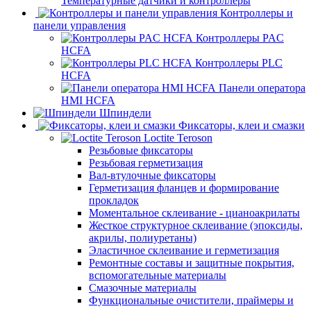
Температурные датчики и контроллеры
Контроллеры и
панели управления
Контроллеры PAC
HCFA
Контроллеры PLC
HCFA
Панели оператора
HMI HCFA
Шпиндели
Фиксаторы, клеи и смазки
Loctite Teroson
Резьбовые фиксаторы
Резьбовая герметизация
Вал-втулочные фиксаторы
Герметизация фланцев и формирование
прокладок
Моментальное склеивание - цианоакрилаты
Жесткое структурное склеивание (эпоксиды,
акрилы, полиуретаны)
Эластичное склеивание и герметизация
Ремонтные составы и защитные покрытия,
вспомогательные материалы
Смазочные материалы
Функциональные очистители, праймеры и