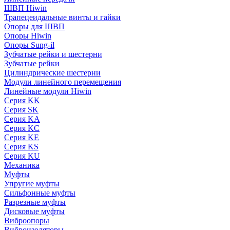
ШВП Hiwin
Трапецеидальные винты и гайки
Опоры для ШВП
Опоры Hiwin
Опоры Sung-il
Зубчатые рейки и шестерни
Зубчатые рейки
Цилиндрические шестерни
Модули линейного перемещения
Линейные модули Hiwin
Серия KK
Серия SK
Серия KA
Серия KC
Серия KE
Серия KS
Серия KU
Механика
Муфты
Упругие муфты
Сильфонные муфты
Разрезные муфты
Дисковые муфты
Виброопоры
Виброизоляторы