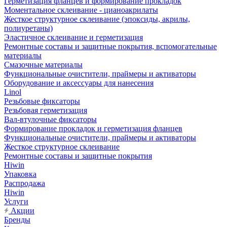
Герметизация фланцев и формирование прокладок
Моментальное склеивание - цианоакрилаты
Жесткое структурное склеивание (эпоксиды, акрилы,
полиуретаны)
Эластичное склеивание и герметизация
Ремонтные составы и защитные покрытия, вспомогательные
материалы
Смазочные материалы
Функциональные очистители, праймеры и активаторы
Оборудование и аксессуары для нанесения
Linol
Резьбовые фиксаторы
Резьбовая герметизация
Вал-втулочные фиксаторы
Формирование прокладок и герметизация фланцев
Функциональные очистители, праймеры и активаторы
Жесткое структурное склеивание
Ремонтные составы и защитные покрытия
Hiwin
Упаковка
Распродажа
Hiwin
Услуги
Акции
Бренды