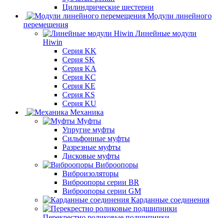
Цилиндрические шестерни
Модули линейного
перемещения
Линейные модули
Hiwin
Серия KK
Серия SK
Серия KA
Серия KC
Серия KE
Серия KS
Серия KU
Механика
Муфты
Упругие муфты
Сильфонные муфты
Разрезные муфты
Дисковые муфты
Виброопоры
Виброизоляторы
Виброопоры серии BR
Виброопоры серии GM
Карданные соединения
Перекрестно роликовые подшипники