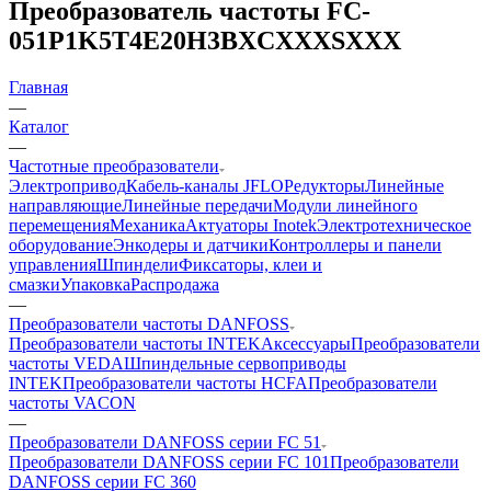
Преобразователь частоты FC-
051P1K5T4E20H3BXCXXXSXXX
Главная
—
Каталог
—
Частотные преобразователи
Электропривод
Кабель-каналы JFLO
Редукторы
Линейные
направляющие
Линейные передачи
Модули линейного
перемещения
Механика
Актуаторы Inotek
Электротехническое
оборудование
Энкодеры и датчики
Контроллеры и панели
управления
Шпиндели
Фиксаторы, клеи и
смазки
Упаковка
Распродажа
—
Преобразователи частоты DANFOSS
Преобразователи частоты INTEK
Аксессуары
Преобразователи
частоты VEDA
Шпиндельные сервоприводы
INTEK
Преобразователи частоты HCFA
Преобразователи
частоты VACON
—
Преобразователи DANFOSS серии FC 51
Преобразователи DANFOSS серии FC 101
Преобразователи
DANFOSS серии FC 360