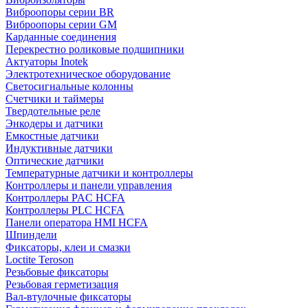
Виброопоры серии BR
Виброопоры серии GM
Карданные соединения
Перекрестно роликовые подшипники
Актуаторы Inotek
Электротехническое оборудование
Светосигнальные колонны
Счетчики и таймеры
Твердотельные реле
Энкодеры и датчики
Емкостные датчики
Индуктивные датчики
Оптические датчики
Температурные датчики и контроллеры
Контроллеры и панели управления
Контроллеры PAC HCFA
Контроллеры PLC HCFA
Панели оператора HMI HCFA
Шпиндели
Фиксаторы, клеи и смазки
Loctite Teroson
Резьбовые фиксаторы
Резьбовая герметизация
Вал-втулочные фиксаторы