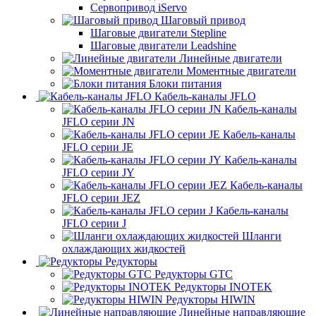
Сервопривод iServo
Шаговый привод
Шаговые двигатели Stepline
Шаговые двигатели Leadshine
Линейные двигатели
Моментные двигатели
Блоки питания
Кабель-каналы JFLO
Кабель-каналы
JFLO серии JN
Кабель-каналы
JFLO серии JE
Кабель-каналы
JFLO серии JY
Кабель-каналы
JFLO серии JEZ
Кабель-каналы
JFLO серии J
Шланги
охлаждающих жидкостей
Редукторы
Редукторы GTC
Редукторы INOTEK
Редукторы HIWIN
Линейные направляющие