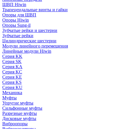
ШВП Hiwin
Трапецеидальные винты и гайки
Опоры для ШВП
Опоры Hiwin
Опоры Sung-il
Зубчатые рейки и шестерни
Зубчатые рейки
Цилиндрические шестерни
Модули линейного перемещения
Линейные модули Hiwin
Серия KK
Серия SK
Серия KA
Серия KC
Серия KE
Серия KS
Серия KU
Механика
Муфты
Упругие муфты
Сильфонные муфты
Разрезные муфты
Дисковые муфты
Виброопоры
Виброизоляторы