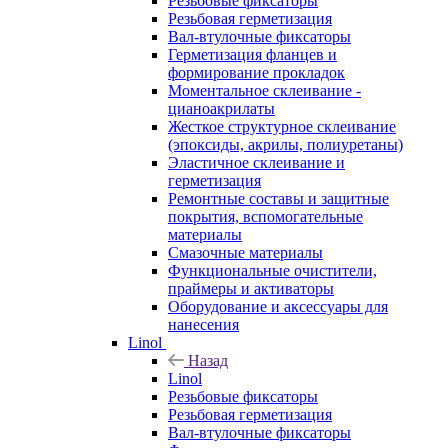
Резьбовые фиксаторы
Резьбовая герметизация
Вал-втулочные фиксаторы
Герметизация фланцев и
формирование прокладок
Моментальное склеивание -
цианоакрилаты
Жесткое структурное склеивание
(эпоксиды, акрилы, полиуретаны)
Эластичное склеивание и
герметизация
Ремонтные составы и защитные
покрытия, вспомогательные
материалы
Смазочные материалы
Функциональные очистители,
праймеры и активаторы
Оборудование и аксессуары для
нанесения
Linol
Назад
Linol
Резьбовые фиксаторы
Резьбовая герметизация
Вал-втулочные фиксаторы