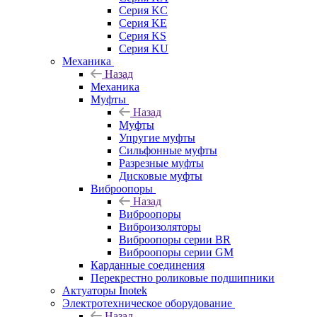
Серия KC
Серия KE
Серия KS
Серия KU
Механика
Назад
Механика
Муфты
Назад
Муфты
Упругие муфты
Сильфонные муфты
Разрезные муфты
Дисковые муфты
Виброопоры
Назад
Виброопоры
Виброизоляторы
Виброопоры серии BR
Виброопоры серии GM
Карданные соединения
Перекрестно роликовые подшипники
Актуаторы Inotek
Электротехническое оборудование
Назад