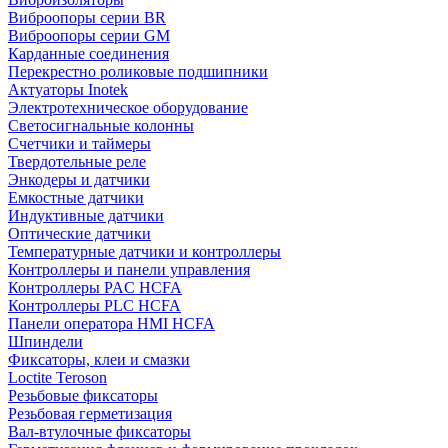
Виброопоры серии BR
Виброопоры серии GM
Карданные соединения
Перекрестно роликовые подшипники
Актуаторы Inotek
Электротехническое оборудование
Светосигнальные колонны
Счетчики и таймеры
Твердотельные реле
Энкодеры и датчики
Емкостные датчики
Индуктивные датчики
Оптические датчики
Температурные датчики и контроллеры
Контроллеры и панели управления
Контроллеры PAC HCFA
Контроллеры PLC HCFA
Панели оператора HMI HCFA
Шпиндели
Фиксаторы, клеи и смазки
Loctite Teroson
Резьбовые фиксаторы
Резьбовая герметизация
Вал-втулочные фиксаторы