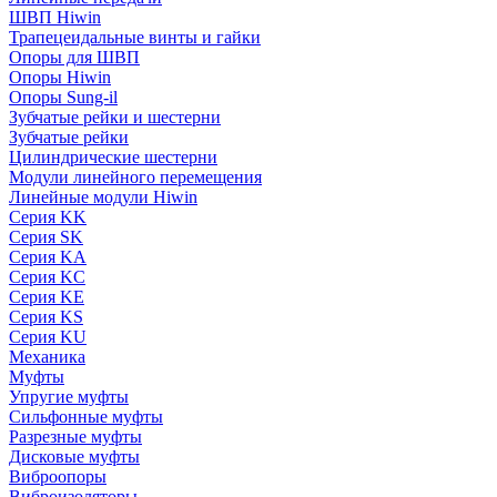
ШВП Hiwin
Трапецеидальные винты и гайки
Опоры для ШВП
Опоры Hiwin
Опоры Sung-il
Зубчатые рейки и шестерни
Зубчатые рейки
Цилиндрические шестерни
Модули линейного перемещения
Линейные модули Hiwin
Серия KK
Серия SK
Серия KA
Серия KC
Серия KE
Серия KS
Серия KU
Механика
Муфты
Упругие муфты
Сильфонные муфты
Разрезные муфты
Дисковые муфты
Виброопоры
Виброизоляторы