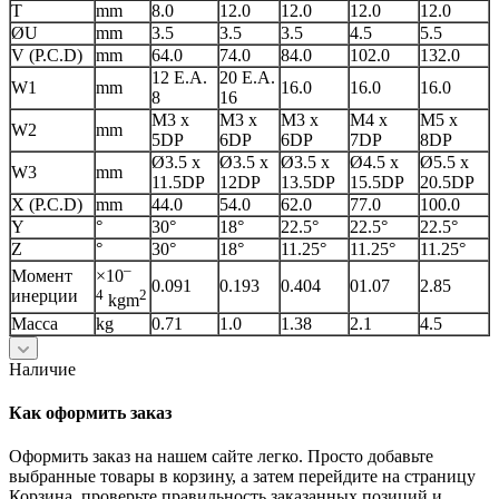
T
mm
8.0
12.0
12.0
12.0
12.0
ØU
mm
3.5
3.5
3.5
4.5
5.5
V (P.C.D)
mm
64.0
74.0
84.0
102.0
132.0
12 E.A.
20 E.A.
W1
mm
16.0
16.0
16.0
8
16
M3 x
M3 x
M3 x
M4 x
M5 x
W2
mm
5DP
6DP
6DP
7DP
8DP
Ø3.5 x
Ø3.5 x
Ø3.5 x
Ø4.5 x
Ø5.5 x
W3
mm
11.5DP
12DP
13.5DP
15.5DP
20.5DP
X (P.C.D)
mm
44.0
54.0
62.0
77.0
100.0
Y
°
30°
18°
22.5°
22.5°
22.5°
Z
°
30°
18°
11.25°
11.25°
11.25°
–
Момент
×10
0.091
0.193
0.404
01.07
2.85
инерции
4
2
kgm
Масса
kg
0.71
1.0
1.38
2.1
4.5
Наличие
Как оформить заказ
Оформить заказ на нашем сайте легко. Просто добавьте
выбранные товары в корзину, а затем перейдите на страницу
Корзина, проверьте правильность заказанных позиций и