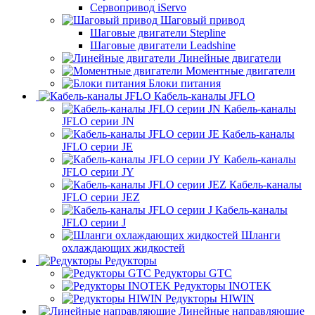
Сервопривод iServo
Шаговый привод
Шаговые двигатели Stepline
Шаговые двигатели Leadshine
Линейные двигатели
Моментные двигатели
Блоки питания
Кабель-каналы JFLO
Кабель-каналы
JFLO серии JN
Кабель-каналы
JFLO серии JE
Кабель-каналы
JFLO серии JY
Кабель-каналы
JFLO серии JEZ
Кабель-каналы
JFLO серии J
Шланги
охлаждающих жидкостей
Редукторы
Редукторы GTC
Редукторы INOTEK
Редукторы HIWIN
Линейные направляющие