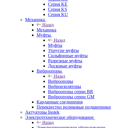
Серия KE
Серия KS
Серия KU
Механика
Назад
Механика
Муфты
Назад
Муфты
Упругие муфты
Сильфонные муфты
Разрезные муфты
Дисковые муфты
Виброопоры
Назад
Виброопоры
Виброизоляторы
Виброопоры серии BR
Виброопоры серии GM
Карданные соединения
Перекрестно роликовые подшипники
Актуаторы Inotek
Электротехническое оборудование
Назад
Электротехническое оборудование