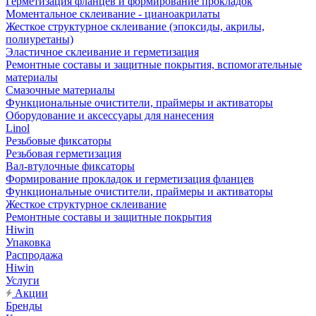
Герметизация фланцев и формирование прокладок
Моментальное склеивание - цианоакрилаты
Жесткое структурное склеивание (эпоксиды, акрилы,
полиуретаны)
Эластичное склеивание и герметизация
Ремонтные составы и защитные покрытия, вспомогательные
материалы
Смазочные материалы
Функциональные очистители, праймеры и активаторы
Оборудование и аксессуары для нанесения
Linol
Резьбовые фиксаторы
Резьбовая герметизация
Вал-втулочные фиксаторы
Формирование прокладок и герметизация фланцев
Функциональные очистители, праймеры и активаторы
Жесткое структурное склеивание
Ремонтные составы и защитные покрытия
Hiwin
Упаковка
Распродажа
Hiwin
Услуги
Акции
Бренды