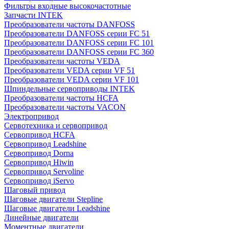
Фильтры входные высокочастотные
Запчасти INTEK
Преобразователи частоты DANFOSS
Преобразователи DANFOSS серии FC 51
Преобразователи DANFOSS серии FC 101
Преобразователи DANFOSS серии FC 360
Преобразователи частоты VEDA
Преобразователи VEDA серии VF 51
Преобразователи VEDA серии VF 101
Шпиндельные сервоприводы INTEK
Преобразователи частоты HCFA
Преобразователи частоты VACON
Электропривод
Сервотехника и сервопривод
Сервопривод HCFA
Сервопривод Leadshine
Сервопривод Dorna
Сервопривод Hiwin
Сервопривод Servoline
Сервопривод iServo
Шаговый привод
Шаговые двигатели Stepline
Шаговые двигатели Leadshine
Линейные двигатели
Моментные двигатели