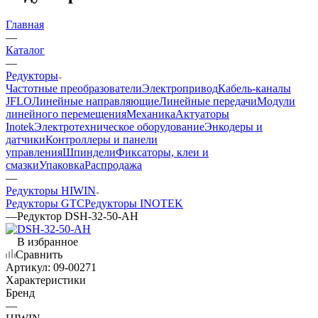
Главная
—
Каталог
—
Редукторы
Частотные преобразователи
Электропривод
Кабель-каналы
JFLO
Линейные направляющие
Линейные передачи
Модули
линейного перемещения
Механика
Актуаторы
Inotek
Электротехническое оборудование
Энкодеры и
датчики
Контроллеры и панели
управления
Шпиндели
Фиксаторы, клеи и
смазки
Упаковка
Распродажа
—
Редукторы HIWIN
Редукторы GTC
Редукторы INOTEK
—
Редуктор DSH-32-50-AH
В избранное
Сравнить
Артикул:
09-00271
Характеристики
Бренд
—