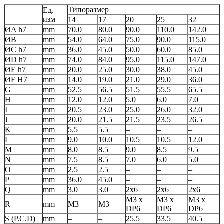
Типоразмер
Ед.
изм
14
17
20
25
32
ØA h7
mm
70.0
80.0
90.0
110.0
142.0
ØB
mm
54.0
64.0
75.0
90.0
115.0
ØC h7
mm
36.0
45.0
50.0
60.0
85.0
ØD h7
mm
74.0
84.0
95.0
115.0
147.0
ØE h7
mm
20.0
25.0
30.0
38.0
45.0
ØF H7
mm
14.0
19.0
21.0
29.0
36.0
G
mm
52.5
56.5
51.5
55.5
65.5
H
mm
12.0
12.0
5.0
6.0
7.0
I
mm
20.5
23.0
25.0
26.0
32.0
J
mm
20.0
21.5
21.5
23.5
26.5
K
mm
5.5
5.5
–
–
–
L
mm
9.0
10.0
10.5
10.5
12.0
M
mm
8.0
8.5
9.0
8.5
9.5
N
mm
7.5
8.5
7.0
6.0
5.0
O
mm
2.5
2.5
–
–
–
P
mm
36.0
45.0
–
–
–
Q
mm
3.0
3.0
2x6
2x6
2x6
M3 x
M3 x
M3 x
R
mm
M3
M3
DP6
DP6
DP6
S (P.C.D)
mm
–
–
25.5
33.5
40.5