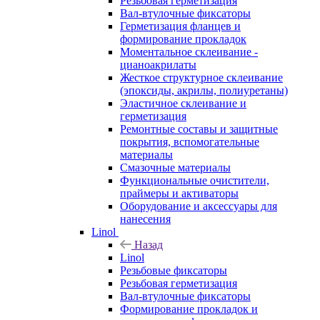
Резьбовая герметизация
Вал-втулочные фиксаторы
Герметизация фланцев и
формирование прокладок
Моментальное склеивание -
цианоакрилаты
Жесткое структурное склеивание
(эпоксиды, акрилы, полиуретаны)
Эластичное склеивание и
герметизация
Ремонтные составы и защитные
покрытия, вспомогательные
материалы
Смазочные материалы
Функциональные очистители,
праймеры и активаторы
Оборудование и аксессуары для
нанесения
Linol
Назад
Linol
Резьбовые фиксаторы
Резьбовая герметизация
Вал-втулочные фиксаторы
Формирование прокладок и