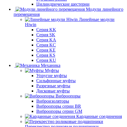
Цилиндрические шестерни
Модули линейного
перемещения
Линейные модули
Hiwin
Серия KK
Серия SK
Серия KA
Серия KC
Серия KE
Серия KS
Серия KU
Механика
Муфты
Упругие муфты
Сильфонные муфты
Разрезные муфты
Дисковые муфты
Виброопоры
Виброизоляторы
Виброопоры серии BR
Виброопоры серии GM
Карданные соединения
Перекрестно роликовые подшипники