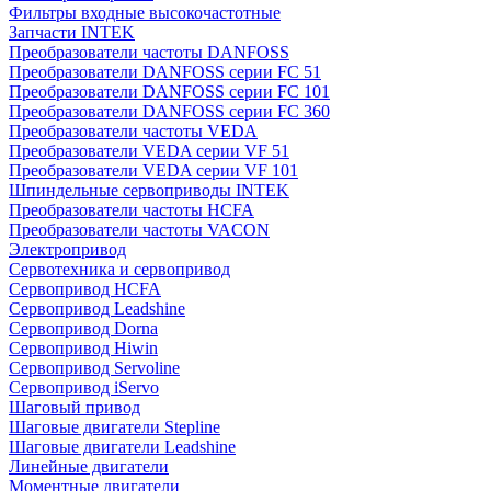
Фильтры входные высокочастотные
Запчасти INTEK
Преобразователи частоты DANFOSS
Преобразователи DANFOSS серии FC 51
Преобразователи DANFOSS серии FC 101
Преобразователи DANFOSS серии FC 360
Преобразователи частоты VEDA
Преобразователи VEDA серии VF 51
Преобразователи VEDA серии VF 101
Шпиндельные сервоприводы INTEK
Преобразователи частоты HCFA
Преобразователи частоты VACON
Электропривод
Сервотехника и сервопривод
Сервопривод HCFA
Сервопривод Leadshine
Сервопривод Dorna
Сервопривод Hiwin
Сервопривод Servoline
Сервопривод iServo
Шаговый привод
Шаговые двигатели Stepline
Шаговые двигатели Leadshine
Линейные двигатели
Моментные двигатели