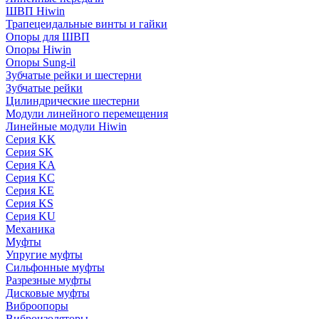
ШВП Hiwin
Трапецеидальные винты и гайки
Опоры для ШВП
Опоры Hiwin
Опоры Sung-il
Зубчатые рейки и шестерни
Зубчатые рейки
Цилиндрические шестерни
Модули линейного перемещения
Линейные модули Hiwin
Серия KK
Серия SK
Серия KA
Серия KC
Серия KE
Серия KS
Серия KU
Механика
Муфты
Упругие муфты
Сильфонные муфты
Разрезные муфты
Дисковые муфты
Виброопоры
Виброизоляторы