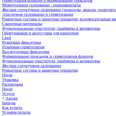
Герметизация фланцев и формирование прокладок
Моментальное склеивание - цианоакрилаты
Жесткое структурное склеивание (эпоксиды, акрилы, полиурет
Эластичное склеивание и герметизация
Ремонтные составы и защитные покрытия, вспомогательные м
Смазочные материалы
Функциональные очистители, праймеры и активаторы
Оборудование и аксессуары для нанесения
Linol
Резьбовые фиксаторы
Резьбовая герметизация
Вал-втулочные фиксаторы
Формирование прокладок и герметизация фланцев
Функциональные очистители, праймеры и активаторы
Жесткое структурное склеивание
Ремонтные составы и защитные покрытия
Hiwin
Упаковка
Распродажа
Hiwin
Услуги
Акции
Бренды
Как купить
Условия оплаты