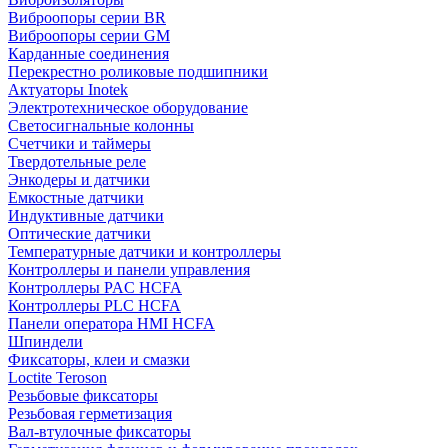
Виброопоры серии BR
Виброопоры серии GM
Карданные соединения
Перекрестно роликовые подшипники
Актуаторы Inotek
Электротехническое оборудование
Светосигнальные колонны
Счетчики и таймеры
Твердотельные реле
Энкодеры и датчики
Емкостные датчики
Индуктивные датчики
Оптические датчики
Температурные датчики и контроллеры
Контроллеры и панели управления
Контроллеры PAC HCFA
Контроллеры PLC HCFA
Панели оператора HMI HCFA
Шпиндели
Фиксаторы, клеи и смазки
Loctite Teroson
Резьбовые фиксаторы
Резьбовая герметизация
Вал-втулочные фиксаторы