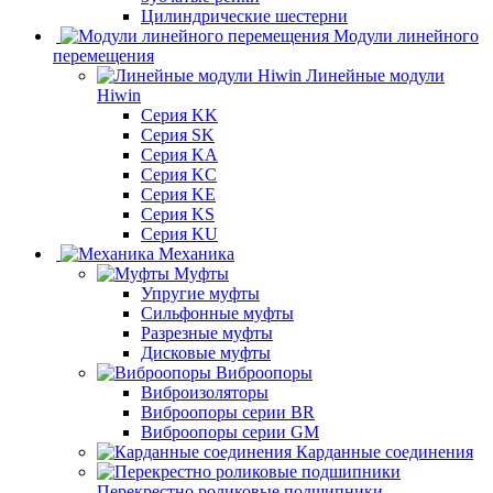
Цилиндрические шестерни
Модули линейного
перемещения
Линейные модули
Hiwin
Серия KK
Серия SK
Серия KA
Серия KC
Серия KE
Серия KS
Серия KU
Механика
Муфты
Упругие муфты
Сильфонные муфты
Разрезные муфты
Дисковые муфты
Виброопоры
Виброизоляторы
Виброопоры серии BR
Виброопоры серии GM
Карданные соединения
Перекрестно роликовые подшипники