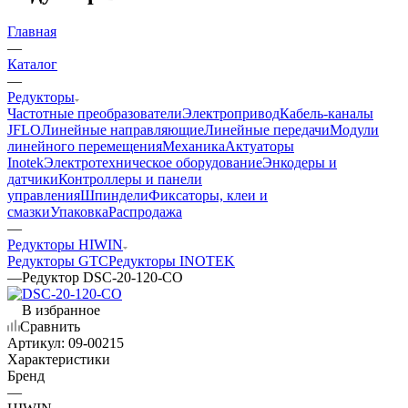
Главная
—
Каталог
—
Редукторы
Частотные преобразователи
Электропривод
Кабель-каналы
JFLO
Линейные направляющие
Линейные передачи
Модули
линейного перемещения
Механика
Актуаторы
Inotek
Электротехническое оборудование
Энкодеры и
датчики
Контроллеры и панели
управления
Шпиндели
Фиксаторы, клеи и
смазки
Упаковка
Распродажа
—
Редукторы HIWIN
Редукторы GTC
Редукторы INOTEK
—
Редуктор DSC-20-120-CO
В избранное
Сравнить
Артикул:
09-00215
Характеристики
Бренд
—