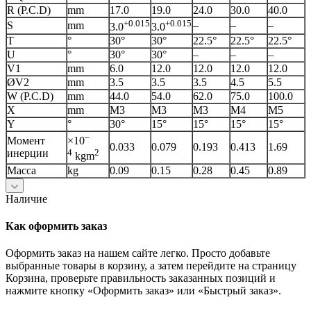
R (P.C.D)
mm
17.0
19.0
24.0
30.0
40.0
+0.015
+0.015
S
mm
–
–
–
3.0
3.0
T
°
30°
30°
22.5°
22.5°
22.5°
U
°
30°
30°
–
–
–
V1
mm
6.0
12.0
12.0
12.0
12.0
ØV2
mm
3.5
3.5
3.5
4.5
5.5
W (P.C.D)
mm
44.0
54.0
62.0
75.0
100.0
X
mm
M3
M3
M3
M4
M5
Y
°
30°
15°
15°
15°
15°
–
Момент
×10
0.033
0.079
0.193
0.413
1.69
инерции
4
2
kgm
Масса
kg
0.09
0.15
0.28
0.45
0.89
Наличие
Как оформить заказ
Оформить заказ на нашем сайте легко. Просто добавьте
выбранные товары в корзину, а затем перейдите на страницу
Корзина, проверьте правильность заказанных позиций и
нажмите кнопку «Оформить заказ» или «Быстрый заказ».