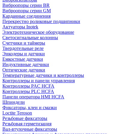
Виброопоры серии BR
Виброопоры серии GM
Карданные соединения
Перекрестно роликовые подшипники
Актуаторы Inotek
Электротехническое оборудование
Светосигнальные колонны
Счетчики и таймеры
Твердотельные реле
Энкодеры и датчики
Емкостные датчики
Индуктивные датчики
Оптические датчики
Температурные датчики и контроллеры
Контроллеры и панели управления
Контроллеры PAC HCFA
Контроллеры PLC HCFA
Панели оператора HMI HCFA
Шпиндели
Фиксаторы, клеи и смазки
Loctite Teroson
Резьбовые фиксаторы
Резьбовая герметизация
Вал-втулочные фиксаторы