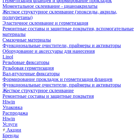
Герметизация фланцев и формирование прокладок
Моментальное склеивание - цианоакрилаты
Жесткое структурное склеивание (эпоксиды, акрилы,
полиуретаны)
Эластичное склеивание и герметизация
Ремонтные составы и защитные покрытия, вспомогательные
материалы
Смазочные материалы
Функциональные очистители, праймеры и активаторы
Оборудование и аксессуары для нанесения
Linol
Резьбовые фиксаторы
Резьбовая герметизация
Вал-втулочные фиксаторы
Формирование прокладок и герметизация фланцев
Функциональные очистители, праймеры и активаторы
Жесткое структурное склеивание
Ремонтные составы и защитные покрытия
Hiwin
Упаковка
Распродажа
Hiwin
Услуги
Акции
Бренды