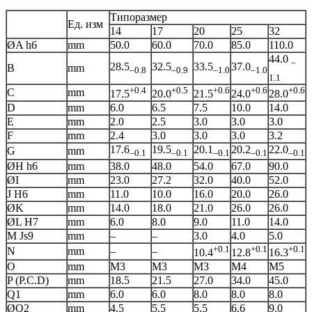
Типоразмер
Ед. изм
14
17
20
25
32
ØA h6
mm
50.0
60.0
70.0
85.0
110.0
44.0
–
28.5
32.5
33.5
37.0
B
mm
–0.8
–0.9
–1.0
–1.0
1.1
+0.4
+0.5
+0.6
+0.6
+0.6
C
mm
17.5
20.0
21.5
24.0
28.0
D
mm
6.0
6.5
7.5
10.0
14.0
E
mm
2.0
2.5
3.0
3.0
3.0
F
mm
2.4
3.0
3.0
3.0
3.2
17.6
19.5
20.1
20.2
22.0
G
mm
–0.1
–0.1
–0.1
–0.1
–0.1
ØH h6
mm
38.0
48.0
54.0
67.0
90.0
ØI
mm
23.0
27.2
32.0
40.0
52.0
J H6
mm
11.0
10.0
16.0
20.0
26.0
ØK
mm
14.0
18.0
21.0
26.0
26.0
ØL H7
mm
6.0
8.0
9.0
11.0
14.0
M Js9
mm
–
–
3.0
4.0
5.0
+0.1
+0.1
+0.1
N
mm
–
–
10.4
12.8
16.3
O
mm
M3
M3
M3
M4
M5
P (P.C.D)
mm
18.5
21.5
27.0
34.0
45.0
Q1
mm
6.0
6.0
8.0
8.0
8.0
ØQ2
mm
4.5
5.5
5.5
6.6
9.0