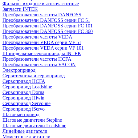
Фильтры входные высокочастотные
Запчасти INTEK
Преобразователи частоты DANFOSS
Преобразователи DANFOSS серии FC 51
Преобразователи DANFOSS серии FC 101
Преобразователи DANFOSS серии FC 360
Преобразователи частоты VEDA
Преобразователи VEDA серии VF 51
Преобразователи VEDA серии VF 101
Шпиндельные сервоприводы INTEK
Преобразователи частоты HCFA
Преобразователи частоты VACON
Электропривод
Сервотехника и сервопривод
Сервопривод HCFA
Сервопривод Leadshine
Сервопривод Dorna
Сервопривод Hiwin
Сервопривод Servoline
Сервопривод iServo
Шаговый привод
Шаговые двигатели Stepline
Шаговые двигатели Leadshine
Линейные двигатели
Моментные двигатели