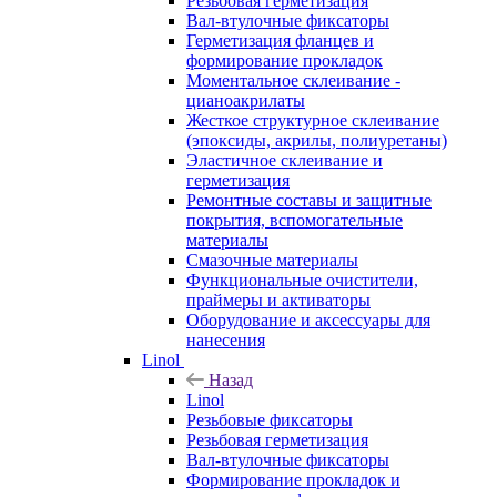
Резьбовая герметизация
Вал-втулочные фиксаторы
Герметизация фланцев и
формирование прокладок
Моментальное склеивание -
цианоакрилаты
Жесткое структурное склеивание
(эпоксиды, акрилы, полиуретаны)
Эластичное склеивание и
герметизация
Ремонтные составы и защитные
покрытия, вспомогательные
материалы
Смазочные материалы
Функциональные очистители,
праймеры и активаторы
Оборудование и аксессуары для
нанесения
Linol
Назад
Linol
Резьбовые фиксаторы
Резьбовая герметизация
Вал-втулочные фиксаторы
Формирование прокладок и