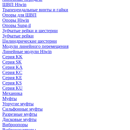
ШВП Hiwin
Трапецеидальные винты и гайки
Опоры для ШВП
Опоры Hiwin
Опоры Sung-il
Зубчатые рейки и шестерни
Зубчатые рейки
Цилиндрические шестерни
Модули линейного перемещения
Линейные модули Hiwin
Серия KK
Серия SK
Серия KA
Серия KC
Серия KE
Серия KS
Серия KU
Механика
Муфты
Упругие муфты
Сильфонные муфты
Разрезные муфты
Дисковые муфты
Виброопоры
Виброизоляторы