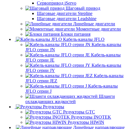
Сервопривод iServo
Шаговый привод
Шаговые двигатели Stepline
Шаговые двигатели Leadshine
Линейные двигатели
Моментные двигатели
Блоки питания
Кабель-каналы JFLO
Кабель-каналы
JFLO серии JN
Кабель-каналы
JFLO серии JE
Кабель-каналы
JFLO серии JY
Кабель-каналы
JFLO серии JEZ
Кабель-каналы
JFLO серии J
Шланги
охлаждающих жидкостей
Редукторы
Редукторы GTC
Редукторы INOTEK
Редукторы HIWIN
Линейные направляющие