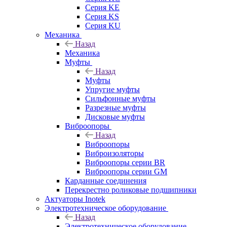
Серия KE
Серия KS
Серия KU
Механика
Назад
Механика
Муфты
Назад
Муфты
Упругие муфты
Сильфонные муфты
Разрезные муфты
Дисковые муфты
Виброопоры
Назад
Виброопоры
Виброизоляторы
Виброопоры серии BR
Виброопоры серии GM
Карданные соединения
Перекрестно роликовые подшипники
Актуаторы Inotek
Электротехническое оборудование
Назад
Электротехническое оборудование