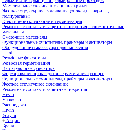
Герметизация фланцев и формирование прокладок
Моментальное склеивание - цианоакрилаты
Жесткое структурное склеивание (эпоксиды, акрилы,
полиуретаны)
Эластичное склеивание и герметизация
Ремонтные составы и защитные покрытия, вспомогательные
материалы
Смазочные материалы
Функциональные очистители, праймеры и активаторы
Оборудование и аксессуары для нанесения
Linol
Резьбовые фиксаторы
Резьбовая герметизация
Вал-втулочные фиксаторы
Формирование прокладок и герметизация фланцев
Функциональные очистители, праймеры и активаторы
Жесткое структурное склеивание
Ремонтные составы и защитные покрытия
Hiwin
Упаковка
Распродажа
Hiwin
Услуги
Акции
Бренды