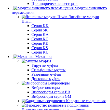
Цилиндрические шестерни
Модули линейного
перемещения
Линейные модули
Hiwin
Серия KK
Серия SK
Серия KA
Серия KC
Серия KE
Серия KS
Серия KU
Механика
Муфты
Упругие муфты
Сильфонные муфты
Разрезные муфты
Дисковые муфты
Виброопоры
Виброизоляторы
Виброопоры серии BR
Виброопоры серии GM
Карданные соединения
Перекрестно роликовые подшипники