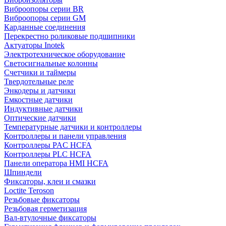
Виброопоры серии BR
Виброопоры серии GM
Карданные соединения
Перекрестно роликовые подшипники
Актуаторы Inotek
Электротехническое оборудование
Светосигнальные колонны
Счетчики и таймеры
Твердотельные реле
Энкодеры и датчики
Емкостные датчики
Индуктивные датчики
Оптические датчики
Температурные датчики и контроллеры
Контроллеры и панели управления
Контроллеры PAC HCFA
Контроллеры PLC HCFA
Панели оператора HMI HCFA
Шпиндели
Фиксаторы, клеи и смазки
Loctite Teroson
Резьбовые фиксаторы
Резьбовая герметизация
Вал-втулочные фиксаторы