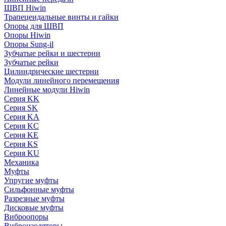
ШВП Hiwin
Трапецеидальные винты и гайки
Опоры для ШВП
Опоры Hiwin
Опоры Sung-il
Зубчатые рейки и шестерни
Зубчатые рейки
Цилиндрические шестерни
Модули линейного перемещения
Линейные модули Hiwin
Серия KK
Серия SK
Серия KA
Серия KC
Серия KE
Серия KS
Серия KU
Механика
Муфты
Упругие муфты
Сильфонные муфты
Разрезные муфты
Дисковые муфты
Виброопоры
Виброизоляторы