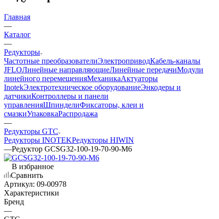
Главная
—
Каталог
—
Редукторы
Частотные преобразователи
Электропривод
Кабель-каналы
JFLO
Линейные направляющие
Линейные передачи
Модули
линейного перемещения
Механика
Актуаторы
Inotek
Электротехническое оборудование
Энкодеры и
датчики
Контроллеры и панели
управления
Шпиндели
Фиксаторы, клеи и
смазки
Упаковка
Распродажа
—
Редукторы GTC
Редукторы INOTEK
Редукторы HIWIN
—
Редуктор GCSG32-100-19-70-90-M6
В избранное
Сравнить
Артикул:
09-00978
Характеристики
Бренд
—