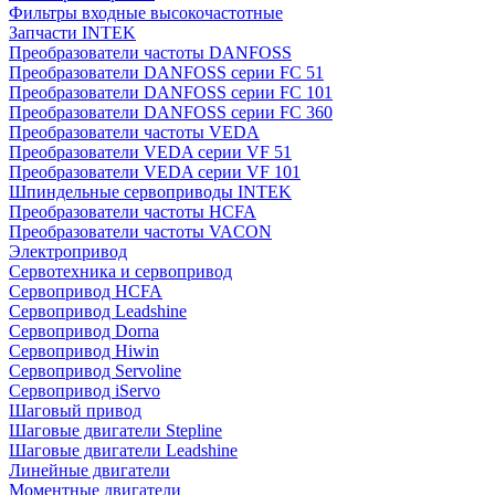
Фильтры входные высокочастотные
Запчасти INTEK
Преобразователи частоты DANFOSS
Преобразователи DANFOSS серии FC 51
Преобразователи DANFOSS серии FC 101
Преобразователи DANFOSS серии FC 360
Преобразователи частоты VEDA
Преобразователи VEDA серии VF 51
Преобразователи VEDA серии VF 101
Шпиндельные сервоприводы INTEK
Преобразователи частоты HCFA
Преобразователи частоты VACON
Электропривод
Сервотехника и сервопривод
Сервопривод HCFA
Сервопривод Leadshine
Сервопривод Dorna
Сервопривод Hiwin
Сервопривод Servoline
Сервопривод iServo
Шаговый привод
Шаговые двигатели Stepline
Шаговые двигатели Leadshine
Линейные двигатели
Моментные двигатели