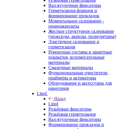
Резьбовая герметизация
Вал-втулочные фиксаторы
Герметизация фланцев и
формирование прокладок
Моментальное склеивание -
цианоакрилаты
Жесткое структурное склеивание
(эпоксиды, акрилы, полиуретаны)
Эластичное склеивание и
герметизация
Ремонтные составы и защитные
покрытия, вспомогательные
материалы
Смазочные материалы
Функциональные очистители,
праймеры и активаторы
Оборудование и аксессуары для
нанесения
Linol
Назад
Linol
Резьбовые фиксаторы
Резьбовая герметизация
Вал-втулочные фиксаторы
Формирование прокладок и