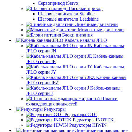
Сервопривод iServo
Шаговый привод
Шаговые двигатели Stepline
Шаговые двигатели Leadshine
Линейные двигатели
Моментные двигатели
Блоки питания
Кабель-каналы JFLO
Кабель-каналы
JFLO серии JN
Кабель-каналы
JFLO серии JE
Кабель-каналы
JFLO серии JY
Кабель-каналы
JFLO серии JEZ
Кабель-каналы
JFLO серии J
Шланги
охлаждающих жидкостей
Редукторы
Редукторы GTC
Редукторы INOTEK
Редукторы HIWIN
Линейные направляющие