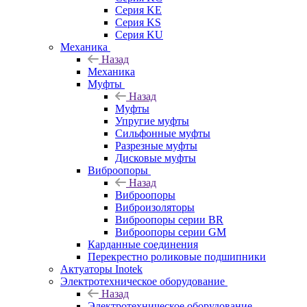
Серия KE
Серия KS
Серия KU
Механика
Назад
Механика
Муфты
Назад
Муфты
Упругие муфты
Сильфонные муфты
Разрезные муфты
Дисковые муфты
Виброопоры
Назад
Виброопоры
Виброизоляторы
Виброопоры серии BR
Виброопоры серии GM
Карданные соединения
Перекрестно роликовые подшипники
Актуаторы Inotek
Электротехническое оборудование
Назад
Электротехническое оборудование