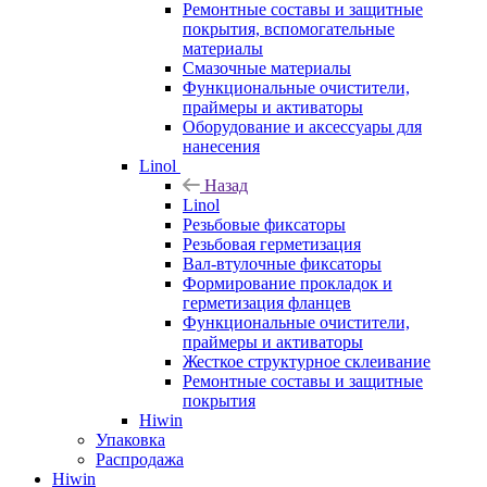
Ремонтные составы и защитные
покрытия, вспомогательные
материалы
Смазочные материалы
Функциональные очистители,
праймеры и активаторы
Оборудование и аксессуары для
нанесения
Linol
Назад
Linol
Резьбовые фиксаторы
Резьбовая герметизация
Вал-втулочные фиксаторы
Формирование прокладок и
герметизация фланцев
Функциональные очистители,
праймеры и активаторы
Жесткое структурное склеивание
Ремонтные составы и защитные
покрытия
Hiwin
Упаковка
Распродажа
Hiwin