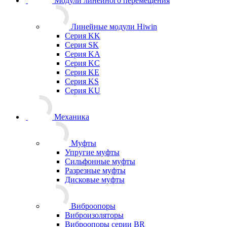
Модули линейного перемещения
Линейные модули Hiwin
Серия KK
Серия SK
Серия KA
Серия KC
Серия KE
Серия KS
Серия KU
Механика
Муфты
Упругие муфты
Сильфонные муфты
Разрезные муфты
Дисковые муфты
Виброопоры
Виброизоляторы
Виброопоры серии BR