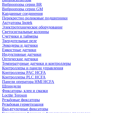
Виброопоры серии BR
Виброопоры серии GM
Карданные соединения
Перекрестно роликовые подшипники
Актуаторы Inotek
Электротехническое оборудование
Светосигнальные колонны
Счетчики и таймеры
Твердотельные реле
Энкодеры и датчики
Емкостные датчики
Индуктивные датчики
Оптические датчики
Температурные датчики и контроллеры
Контроллеры и панели управления
Контроллеры PAC HCFA
Контроллеры PLC HCFA
Панели оператора HMI HCFA
Шпиндели
Фиксаторы, клеи и смазки
Loctite Teroson
Резьбовые фиксаторы
Резьбовая герметизация
Вал-втулочные фиксаторы