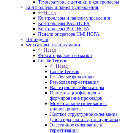
Температурные датчики и контроллеры
Контроллеры и панели управления
Назад
Контроллеры и панели управления
Контроллеры PAC HCFA
Контроллеры PLC HCFA
Панели оператора HMI HCFA
Шпиндели
Фиксаторы, клеи и смазки
Назад
Фиксаторы, клеи и смазки
Loctite Teroson
Назад
Loctite Teroson
Резьбовые фиксаторы
Резьбовая герметизация
Вал-втулочные фиксаторы
Герметизация фланцев и
формирование прокладок
Моментальное склеивание -
цианоакрилаты
Жесткое структурное склеивание
(эпоксиды, акрилы, полиуретаны)
Эластичное склеивание и
герметизация