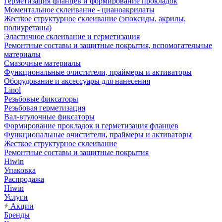
Герметизация фланцев и формирование прокладок
Моментальное склеивание - цианоакрилаты
Жесткое структурное склеивание (эпоксиды, акрилы,
полиуретаны)
Эластичное склеивание и герметизация
Ремонтные составы и защитные покрытия, вспомогательные
материалы
Смазочные материалы
Функциональные очистители, праймеры и активаторы
Оборудование и аксессуары для нанесения
Linol
Резьбовые фиксаторы
Резьбовая герметизация
Вал-втулочные фиксаторы
Формирование прокладок и герметизация фланцев
Функциональные очистители, праймеры и активаторы
Жесткое структурное склеивание
Ремонтные составы и защитные покрытия
Hiwin
Упаковка
Распродажа
Hiwin
Услуги
Акции
Бренды