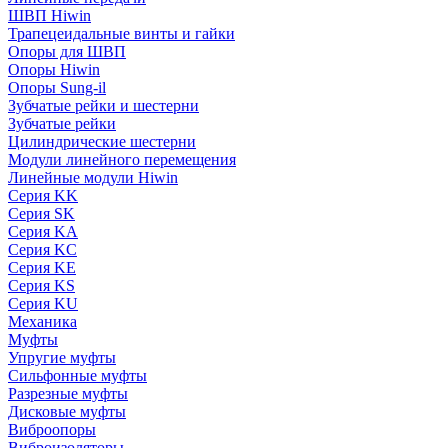
ШВП Hiwin
Трапецеидальные винты и гайки
Опоры для ШВП
Опоры Hiwin
Опоры Sung-il
Зубчатые рейки и шестерни
Зубчатые рейки
Цилиндрические шестерни
Модули линейного перемещения
Линейные модули Hiwin
Серия KK
Серия SK
Серия KA
Серия KC
Серия KE
Серия KS
Серия KU
Механика
Муфты
Упругие муфты
Сильфонные муфты
Разрезные муфты
Дисковые муфты
Виброопоры
Виброизоляторы