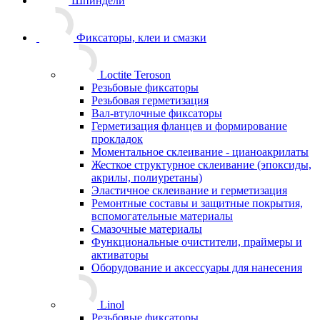
Шпиндели
Фиксаторы, клеи и смазки
Loctite Teroson
Резьбовые фиксаторы
Резьбовая герметизация
Вал-втулочные фиксаторы
Герметизация фланцев и формирование
прокладок
Моментальное склеивание - цианоакрилаты
Жесткое структурное склеивание (эпоксиды,
акрилы, полиуретаны)
Эластичное склеивание и герметизация
Ремонтные составы и защитные покрытия,
вспомогательные материалы
Смазочные материалы
Функциональные очистители, праймеры и
активаторы
Оборудование и аксессуары для нанесения
Linol
Резьбовые фиксаторы