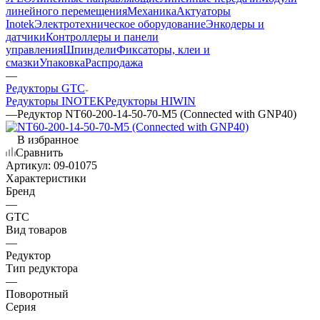
линейного перемещения
Механика
Актуаторы
Inotek
Электротехническое оборудование
Энкодеры и
датчики
Контроллеры и панели
управления
Шпиндели
Фиксаторы, клеи и
смазки
Упаковка
Распродажа
—
Редукторы GTC
Редукторы INOTEK
Редукторы HIWIN
—
Редуктор NT60-200-14-50-70-M5 (Connected with GNP40)
В избранное
Сравнить
Артикул:
09-01075
Характеристики
Бренд
—
GTC
Вид товаров
—
Редуктор
Тип редуктора
—
Поворотный
Серия
—