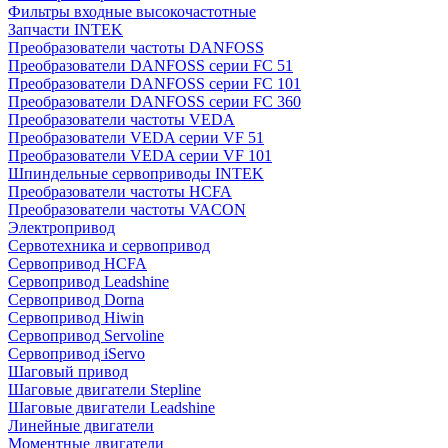
Фильтры входные высокочастотные
Запчасти INTEK
Преобразователи частоты DANFOSS
Преобразователи DANFOSS серии FC 51
Преобразователи DANFOSS серии FC 101
Преобразователи DANFOSS серии FC 360
Преобразователи частоты VEDA
Преобразователи VEDA серии VF 51
Преобразователи VEDA серии VF 101
Шпиндельные сервоприводы INTEK
Преобразователи частоты HCFA
Преобразователи частоты VACON
Электропривод
Сервотехника и сервопривод
Сервопривод HCFA
Сервопривод Leadshine
Сервопривод Dorna
Сервопривод Hiwin
Сервопривод Servoline
Сервопривод iServo
Шаговый привод
Шаговые двигатели Stepline
Шаговые двигатели Leadshine
Линейные двигатели
Моментные двигатели