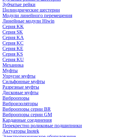
Зубчатые рейки
Цилиндрические шестерни
Модули линейного перемещения
Линейные модули Hiwin
Серия KK
Серия SK
Серия KA
Серия KC
Серия KE
Серия KS
Серия KU
Механика
Муфты
Упругие муфты
Сильфонные муфты
Разрезные муфты
Дисковые муфты
Виброопоры
Виброизоляторы
Виброопоры серии BR
Виброопоры серии GM
Карданные соединения
Перекрестно роликовые подшипники
Актуаторы Inotek
Электротехническое оборудование