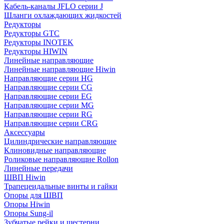
Кабель-каналы JFLO серии J
Шланги охлаждающих жидкостей
Редукторы
Редукторы GTC
Редукторы INOTEK
Редукторы HIWIN
Линейные направляющие
Линейные направляющие Hiwin
Направляющие серии HG
Направляющие серии CG
Направляющие серии EG
Направляющие серии MG
Направляющие серии RG
Направляющие серии CRG
Аксессуары
Цилиндрические направляющие
Клиновидные направляющие
Роликовые направляющие Rollon
Линейные передачи
ШВП Hiwin
Трапецеидальные винты и гайки
Опоры для ШВП
Опоры Hiwin
Опоры Sung-il
Зубчатые рейки и шестерни