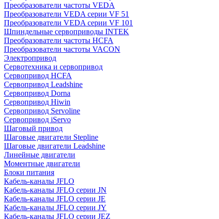
Преобразователи частоты VEDA
Преобразователи VEDA серии VF 51
Преобразователи VEDA серии VF 101
Шпиндельные сервоприводы INTEK
Преобразователи частоты HCFA
Преобразователи частоты VACON
Электропривод
Сервотехника и сервопривод
Сервопривод HCFA
Сервопривод Leadshine
Сервопривод Dorna
Сервопривод Hiwin
Сервопривод Servoline
Сервопривод iServo
Шаговый привод
Шаговые двигатели Stepline
Шаговые двигатели Leadshine
Линейные двигатели
Моментные двигатели
Блоки питания
Кабель-каналы JFLO
Кабель-каналы JFLO серии JN
Кабель-каналы JFLO серии JE
Кабель-каналы JFLO серии JY
Кабель-каналы JFLO серии JEZ