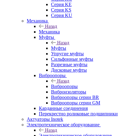
Серия KE
Серия KS
Серия KU
Механика
Назад
Механика
Муфты
Назад
Муфты
Упругие муфты
Сильфонные муфты
Разрезные муфты
Дисковые муфты
Виброопоры
Назад
Виброопоры
Виброизоляторы
Виброопоры серии BR
Виброопоры серии GM
Карданные соединения
Перекрестно роликовые подшипники
Актуаторы Inotek
Электротехническое оборудование
Назад
Электротехническое оборудование