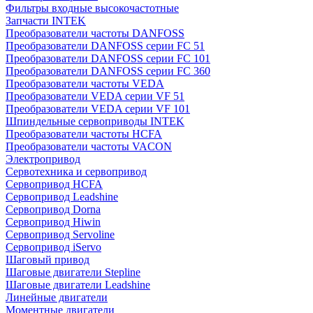
Фильтры входные высокочастотные
Запчасти INTEK
Преобразователи частоты DANFOSS
Преобразователи DANFOSS серии FC 51
Преобразователи DANFOSS серии FC 101
Преобразователи DANFOSS серии FC 360
Преобразователи частоты VEDA
Преобразователи VEDA серии VF 51
Преобразователи VEDA серии VF 101
Шпиндельные сервоприводы INTEK
Преобразователи частоты HCFA
Преобразователи частоты VACON
Электропривод
Сервотехника и сервопривод
Сервопривод HCFA
Сервопривод Leadshine
Сервопривод Dorna
Сервопривод Hiwin
Сервопривод Servoline
Сервопривод iServo
Шаговый привод
Шаговые двигатели Stepline
Шаговые двигатели Leadshine
Линейные двигатели
Моментные двигатели