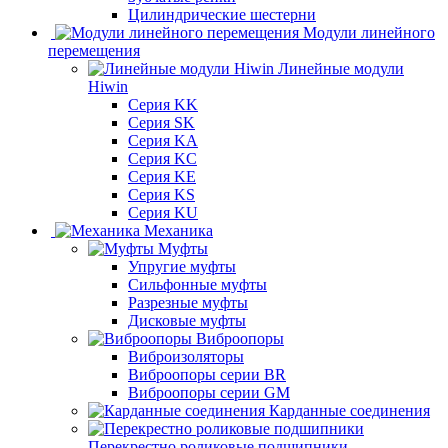
Цилиндрические шестерни
Модули линейного
перемещения
Линейные модули
Hiwin
Серия KK
Серия SK
Серия KA
Серия KC
Серия KE
Серия KS
Серия KU
Механика
Муфты
Упругие муфты
Сильфонные муфты
Разрезные муфты
Дисковые муфты
Виброопоры
Виброизоляторы
Виброопоры серии BR
Виброопоры серии GM
Карданные соединения
Перекрестно роликовые подшипники