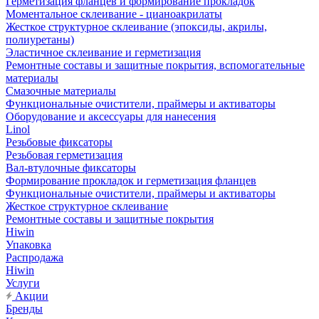
Герметизация фланцев и формирование прокладок
Моментальное склеивание - цианоакрилаты
Жесткое структурное склеивание (эпоксиды, акрилы,
полиуретаны)
Эластичное склеивание и герметизация
Ремонтные составы и защитные покрытия, вспомогательные
материалы
Смазочные материалы
Функциональные очистители, праймеры и активаторы
Оборудование и аксессуары для нанесения
Linol
Резьбовые фиксаторы
Резьбовая герметизация
Вал-втулочные фиксаторы
Формирование прокладок и герметизация фланцев
Функциональные очистители, праймеры и активаторы
Жесткое структурное склеивание
Ремонтные составы и защитные покрытия
Hiwin
Упаковка
Распродажа
Hiwin
Услуги
Акции
Бренды