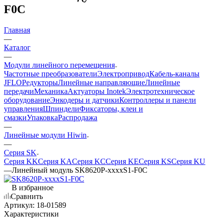
F0C
Главная
—
Каталог
—
Модули линейного перемещения
Частотные преобразователи
Электропривод
Кабель-каналы
JFLO
Редукторы
Линейные направляющие
Линейные
передачи
Механика
Актуаторы Inotek
Электротехническое
оборудование
Энкодеры и датчики
Контроллеры и панели
управления
Шпиндели
Фиксаторы, клеи и
смазки
Упаковка
Распродажа
—
Линейные модули Hiwin
—
Серия SK
Серия KK
Серия KA
Серия KC
Серия KE
Серия KS
Серия KU
—
Линейный модуль SK8620P-xxxxS1-F0C
В избранное
Сравнить
Артикул:
18-01589
Характеристики