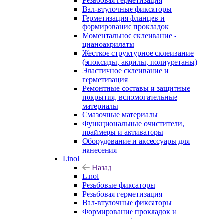
Резьбовая герметизация
Вал-втулочные фиксаторы
Герметизация фланцев и
формирование прокладок
Моментальное склеивание -
цианоакрилаты
Жесткое структурное склеивание
(эпоксиды, акрилы, полиуретаны)
Эластичное склеивание и
герметизация
Ремонтные составы и защитные
покрытия, вспомогательные
материалы
Смазочные материалы
Функциональные очистители,
праймеры и активаторы
Оборудование и аксессуары для
нанесения
Linol
Назад
Linol
Резьбовые фиксаторы
Резьбовая герметизация
Вал-втулочные фиксаторы
Формирование прокладок и