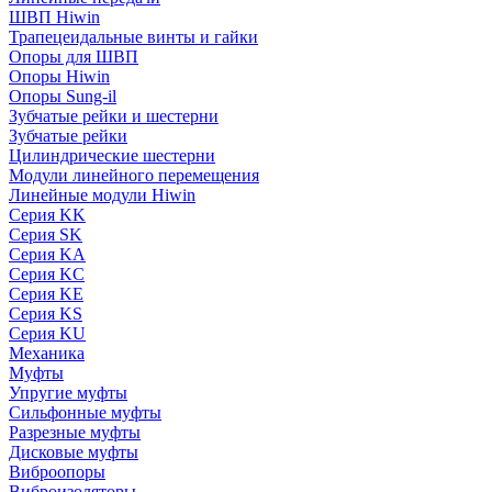
ШВП Hiwin
Трапецеидальные винты и гайки
Опоры для ШВП
Опоры Hiwin
Опоры Sung-il
Зубчатые рейки и шестерни
Зубчатые рейки
Цилиндрические шестерни
Модули линейного перемещения
Линейные модули Hiwin
Серия KK
Серия SK
Серия KA
Серия KC
Серия KE
Серия KS
Серия KU
Механика
Муфты
Упругие муфты
Сильфонные муфты
Разрезные муфты
Дисковые муфты
Виброопоры
Виброизоляторы