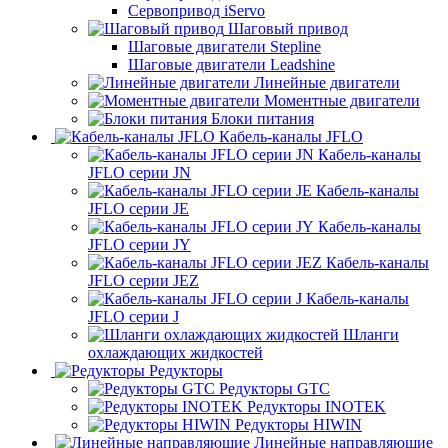
Сервопривод iServo
Шаговый привод
Шаговые двигатели Stepline
Шаговые двигатели Leadshine
Линейные двигатели
Моментные двигатели
Блоки питания
Кабель-каналы JFLO
Кабель-каналы
JFLO серии JN
Кабель-каналы
JFLO серии JE
Кабель-каналы
JFLO серии JY
Кабель-каналы
JFLO серии JEZ
Кабель-каналы
JFLO серии J
Шланги
охлаждающих жидкостей
Редукторы
Редукторы GTC
Редукторы INOTEK
Редукторы HIWIN
Линейные направляющие