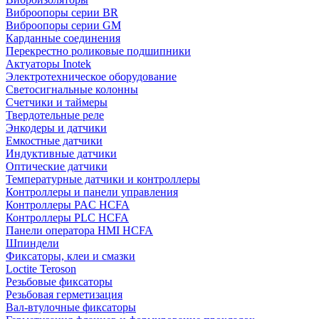
Виброопоры серии BR
Виброопоры серии GM
Карданные соединения
Перекрестно роликовые подшипники
Актуаторы Inotek
Электротехническое оборудование
Светосигнальные колонны
Счетчики и таймеры
Твердотельные реле
Энкодеры и датчики
Емкостные датчики
Индуктивные датчики
Оптические датчики
Температурные датчики и контроллеры
Контроллеры и панели управления
Контроллеры PAC HCFA
Контроллеры PLC HCFA
Панели оператора HMI HCFA
Шпиндели
Фиксаторы, клеи и смазки
Loctite Teroson
Резьбовые фиксаторы
Резьбовая герметизация
Вал-втулочные фиксаторы