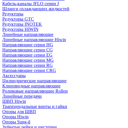
Кабель-каналы JFLO серии J
Шланги охлаждающих жидкостей
Редукторы
Редукторы GTC
Редукторы INOTEK
Редукторы HIWIN
Линейные направляющие
Линейные направляющие Hiwin
Направляющие серии HG
Направляющие серии CG
Направляющие серии EG
Направляющие серии MG
Направляющие серии RG
Направляющие серии CRG
Аксессуары
Цилиндрические направляющие
Клиновидные направляющие
Роликовые направляющие Rollon
Линейные передачи
ШВП Hiwin
Трапецеидальные винты и гайки
Опоры для ШВП
Опоры Hiwin
Опоры Sung-il
Зубчатые рейки и шестерни