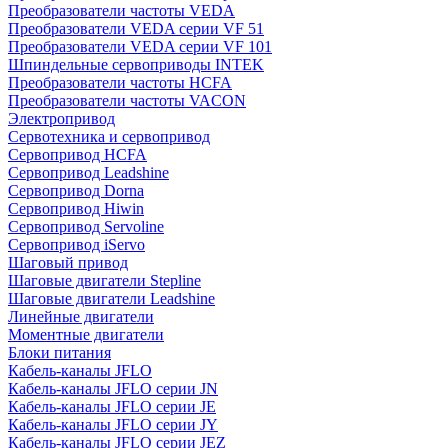
Преобразователи частоты VEDA
Преобразователи VEDA серии VF 51
Преобразователи VEDA серии VF 101
Шпиндельные сервоприводы INTEK
Преобразователи частоты HCFA
Преобразователи частоты VACON
Электропривод
Сервотехника и сервопривод
Сервопривод HCFA
Сервопривод Leadshine
Сервопривод Dorna
Сервопривод Hiwin
Сервопривод Servoline
Сервопривод iServo
Шаговый привод
Шаговые двигатели Stepline
Шаговые двигатели Leadshine
Линейные двигатели
Моментные двигатели
Блоки питания
Кабель-каналы JFLO
Кабель-каналы JFLO серии JN
Кабель-каналы JFLO серии JE
Кабель-каналы JFLO серии JY
Кабель-каналы JFLO серии JEZ