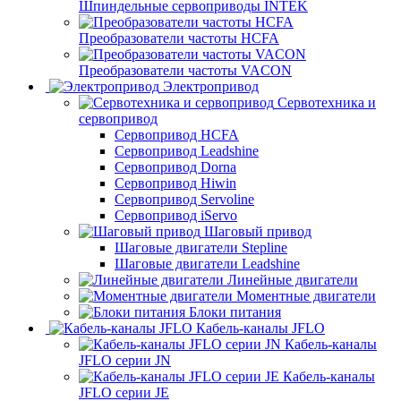
Шпиндельные сервоприводы INTEK
Преобразователи частоты HCFA
Преобразователи частоты VACON
Электропривод
Сервотехника и
сервопривод
Сервопривод HCFA
Сервопривод Leadshine
Сервопривод Dorna
Сервопривод Hiwin
Сервопривод Servoline
Сервопривод iServo
Шаговый привод
Шаговые двигатели Stepline
Шаговые двигатели Leadshine
Линейные двигатели
Моментные двигатели
Блоки питания
Кабель-каналы JFLO
Кабель-каналы
JFLO серии JN
Кабель-каналы
JFLO серии JE