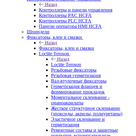
Назад
Контроллеры и панели управления
Контроллеры PAC HCFA
Контроллеры PLC HCFA
Панели оператора HMI HCFA
Шпиндели
Фиксаторы, клеи и смазки
Назад
Фиксаторы, клеи и смазки
Loctite Teroson
Назад
Loctite Teroson
Резьбовые фиксаторы
Резьбовая герметизация
Вал-втулочные фиксаторы
Герметизация фланцев и
формирование прокладок
Моментальное склеивание -
цианоакрилаты
Жесткое структурное склеивание
(эпоксиды, акрилы, полиуретаны)
Эластичное склеивание и
герметизация
Ремонтные составы и защитные
покрытия, вспомогательные