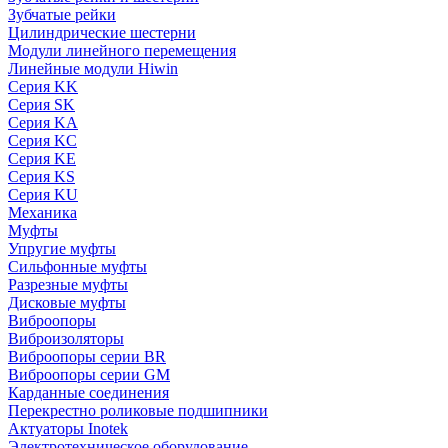
Зубчатые рейки
Цилиндрические шестерни
Модули линейного перемещения
Линейные модули Hiwin
Серия KK
Серия SK
Серия KA
Серия KC
Серия KE
Серия KS
Серия KU
Механика
Муфты
Упругие муфты
Сильфонные муфты
Разрезные муфты
Дисковые муфты
Виброопоры
Виброизоляторы
Виброопоры серии BR
Виброопоры серии GM
Карданные соединения
Перекрестно роликовые подшипники
Актуаторы Inotek
Электротехническое оборудование