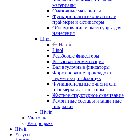
материалы
Смазочные материалы
Функциональные очистители,
праймеры и активаторы
Оборудование и аксессуары для
нанесения
Linol
Назад
Linol
Резьбовые фиксаторы
Резьбовая герметизация
Вал-втулочные фиксаторы
Формирование прокладок и
герметизация фланцев
Функциональные очистители,
праймеры и активаторы
Жесткое структурное склеивание
Ремонтные составы и защитные
покрытия
Hiwin
Упаковка
Распродажа
Hiwin
Услуги