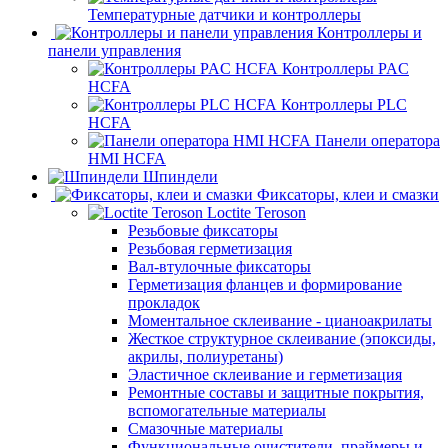
Температурные датчики и контроллеры
Контроллеры и
панели управления
Контроллеры PAC
HCFA
Контроллеры PLC
HCFA
Панели оператора
HMI HCFA
Шпиндели
Фиксаторы, клеи и смазки
Loctite Teroson
Резьбовые фиксаторы
Резьбовая герметизация
Вал-втулочные фиксаторы
Герметизация фланцев и формирование
прокладок
Моментальное склеивание - цианоакрилаты
Жесткое структурное склеивание (эпоксиды,
акрилы, полиуретаны)
Эластичное склеивание и герметизация
Ремонтные составы и защитные покрытия,
вспомогательные материалы
Смазочные материалы
Функциональные очистители, праймеры и