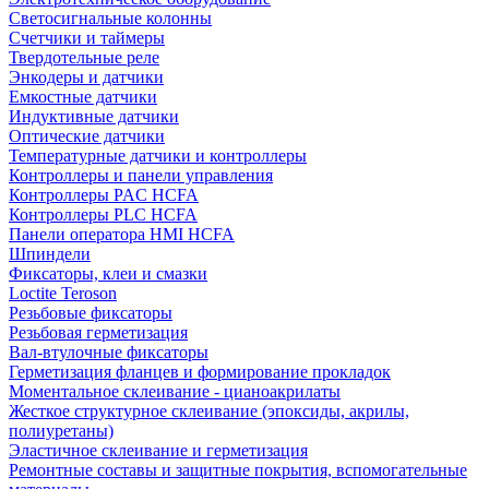
Светосигнальные колонны
Счетчики и таймеры
Твердотельные реле
Энкодеры и датчики
Емкостные датчики
Индуктивные датчики
Оптические датчики
Температурные датчики и контроллеры
Контроллеры и панели управления
Контроллеры PAC HCFA
Контроллеры PLC HCFA
Панели оператора HMI HCFA
Шпиндели
Фиксаторы, клеи и смазки
Loctite Teroson
Резьбовые фиксаторы
Резьбовая герметизация
Вал-втулочные фиксаторы
Герметизация фланцев и формирование прокладок
Моментальное склеивание - цианоакрилаты
Жесткое структурное склеивание (эпоксиды, акрилы,
полиуретаны)
Эластичное склеивание и герметизация
Ремонтные составы и защитные покрытия, вспомогательные