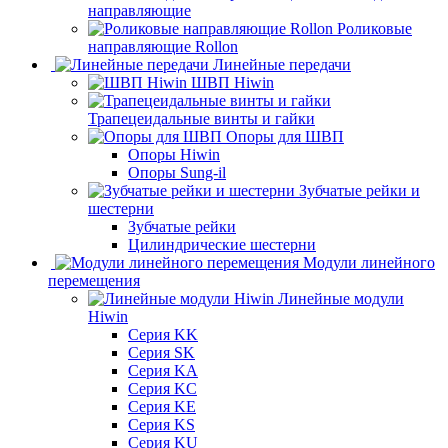
направляющие
Роликовые
направляющие Rollon
Линейные передачи
ШВП Hiwin
Трапецеидальные винты и гайки
Опоры для ШВП
Опоры Hiwin
Опоры Sung-il
Зубчатые рейки и
шестерни
Зубчатые рейки
Цилиндрические шестерни
Модули линейного
перемещения
Линейные модули
Hiwin
Серия KK
Серия SK
Серия KA
Серия KC
Серия KE
Серия KS
Серия KU