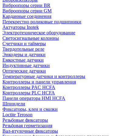
Виброопоры серии BR
Виброопоры серии GM
Карданные соединения
Перекрестно роликовые подшипники
Актуаторы Inotek
Электротехническое оборудование
Светосигнальные колонны
Счетчики и таймеры
Твердотельные реле
Энкодеры и датчики
Емкостные датчики
Индуктивные датчики
Оптические датчики
Температурные датчики и контроллеры
Контроллеры и панели управления
Контроллеры PAC HCFA
Контроллеры PLC HCFA
Панели оператора HMI HCFA
Шпиндели
Фиксаторы, клеи и смазки
Loctite Teroson
Резьбовые фиксаторы
Резьбовая герметизация
Вал-втулочные фиксаторы