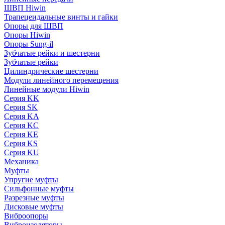
ШВП Hiwin
Трапецеидальные винты и гайки
Опоры для ШВП
Опоры Hiwin
Опоры Sung-il
Зубчатые рейки и шестерни
Зубчатые рейки
Цилиндрические шестерни
Модули линейного перемещения
Линейные модули Hiwin
Серия KK
Серия SK
Серия KA
Серия KC
Серия KE
Серия KS
Серия KU
Механика
Муфты
Упругие муфты
Сильфонные муфты
Разрезные муфты
Дисковые муфты
Виброопоры
Виброизоляторы