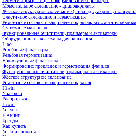
Герметизация фланцев и формирование прокладок
Моментальное склеивание - цианоакрилаты
Жесткое структурное склеивание (эпоксиды, акрилы, полиурет
Эластичное склеивание и герметизация
Ремонтные составы и защитные покрытия, вспомогательные м
Смазочные материалы
Функциональные очистители, праймеры и активаторы
Оборудование и аксессуары для нанесения
Linol
Резьбовые фиксаторы
Резьбовая герметизация
Вал-втулочные фиксаторы
Формирование прокладок и герметизация фланцев
Функциональные очистители, праймеры и активаторы
Жесткое структурное склеивание
Ремонтные составы и защитные покрытия
Hiwin
Упаковка
Распродажа
Hiwin
Услуги
Акции
Бренды
Как купить
Условия оплаты