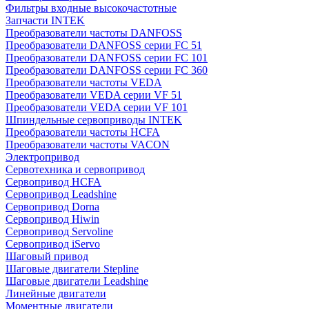
Фильтры входные высокочастотные
Запчасти INTEK
Преобразователи частоты DANFOSS
Преобразователи DANFOSS серии FC 51
Преобразователи DANFOSS серии FC 101
Преобразователи DANFOSS серии FC 360
Преобразователи частоты VEDA
Преобразователи VEDA серии VF 51
Преобразователи VEDA серии VF 101
Шпиндельные сервоприводы INTEK
Преобразователи частоты HCFA
Преобразователи частоты VACON
Электропривод
Сервотехника и сервопривод
Сервопривод HCFA
Сервопривод Leadshine
Сервопривод Dorna
Сервопривод Hiwin
Сервопривод Servoline
Сервопривод iServo
Шаговый привод
Шаговые двигатели Stepline
Шаговые двигатели Leadshine
Линейные двигатели
Моментные двигатели