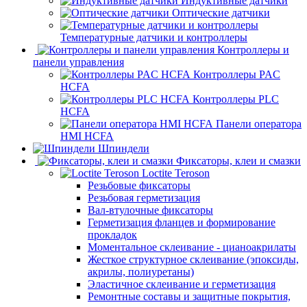
Индуктивные датчики
Оптические датчики
Температурные датчики и контроллеры
Контроллеры и
панели управления
Контроллеры PAC
HCFA
Контроллеры PLC
HCFA
Панели оператора
HMI HCFA
Шпиндели
Фиксаторы, клеи и смазки
Loctite Teroson
Резьбовые фиксаторы
Резьбовая герметизация
Вал-втулочные фиксаторы
Герметизация фланцев и формирование
прокладок
Моментальное склеивание - цианоакрилаты
Жесткое структурное склеивание (эпоксиды,
акрилы, полиуретаны)
Эластичное склеивание и герметизация
Ремонтные составы и защитные покрытия,