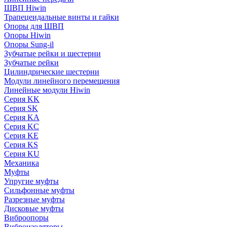
ШВП Hiwin
Трапецеидальные винты и гайки
Опоры для ШВП
Опоры Hiwin
Опоры Sung-il
Зубчатые рейки и шестерни
Зубчатые рейки
Цилиндрические шестерни
Модули линейного перемещения
Линейные модули Hiwin
Серия KK
Серия SK
Серия KA
Серия KC
Серия KE
Серия KS
Серия KU
Механика
Муфты
Упругие муфты
Сильфонные муфты
Разрезные муфты
Дисковые муфты
Виброопоры
Виброизоляторы