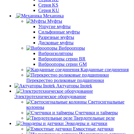
Серия KS
Серия KU
Механика
Муфты
Упругие муфты
Сильфонные муфты
Разрезные муфты
Дисковые муфты
Виброопоры
Виброизоляторы
Виброопоры серии BR
Виброопоры серии GM
Карданные соединения
Перекрестно роликовые подшипники
Актуаторы Inotek
Электротехническое оборудование
Светосигнальные
колонны
Счетчики и таймеры
Твердотельные реле
Энкодеры и датчики
Емкостные датчики