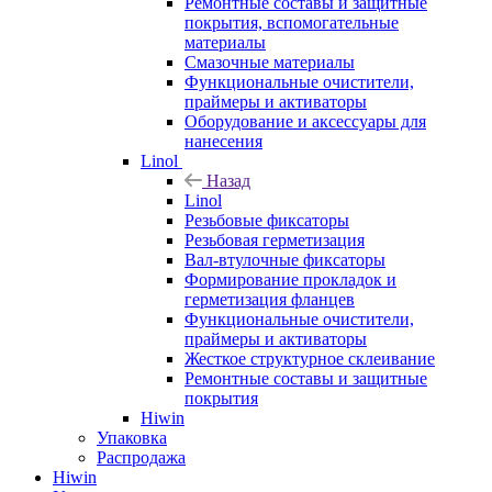
Ремонтные составы и защитные
покрытия, вспомогательные
материалы
Смазочные материалы
Функциональные очистители,
праймеры и активаторы
Оборудование и аксессуары для
нанесения
Linol
Назад
Linol
Резьбовые фиксаторы
Резьбовая герметизация
Вал-втулочные фиксаторы
Формирование прокладок и
герметизация фланцев
Функциональные очистители,
праймеры и активаторы
Жесткое структурное склеивание
Ремонтные составы и защитные
покрытия
Hiwin
Упаковка
Распродажа
Hiwin