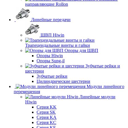
направляющие Rollon
Линейные передачи
ШВП Hiwin
Трапецеидальные винты и гайки
Опоры для ШВП
Опоры Hiwin
Опоры Sung-il
Зубчатые рейки и
шестерни
Зубчатые рейки
Цилиндрические шестерни
Модули линейного
перемещения
Линейные модули
Hiwin
Серия KK
Серия SK
Серия KA
Серия KC
Серия KE