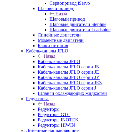
Сервопривод iServo
Шаговый привод
Назад
Шаговый привод
Шаговые двигатели Stepline
Шаговые двигатели Leadshine
Линейные двигатели
Моментные двигатели
Блоки питания
Кабель-каналы JFLO
Назад
Кабель-каналы JFLO
Кабель-каналы JFLO серии JN
Кабель-каналы JFLO серии JE
Кабель-каналы JFLO серии JY
Кабель-каналы JFLO серии JEZ
Кабель-каналы JFLO серии J
Шланги охлаждающих жидкостей
Редукторы
Назад
Редукторы
Редукторы GTC
Редукторы INOTEK
Редукторы HIWIN
Линейные направляющие