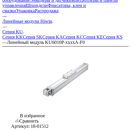
оборудование
Энкодеры и датчики
Контроллеры и панели
управления
Шпиндели
Фиксаторы, клеи и
смазки
Упаковка
Распродажа
—
Линейные модули Hiwin
—
Серия KU
Серия KK
Серия SK
Серия KA
Серия KC
Серия KE
Серия KS
—
Линейный модуль KU6010P-xxxxA-F0
В избранное
Сравнить
Артикул:
18-01512