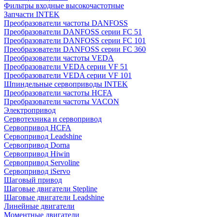
Фильтры входные высокочастотные
Запчасти INTEK
Преобразователи частоты DANFOSS
Преобразователи DANFOSS серии FC 51
Преобразователи DANFOSS серии FC 101
Преобразователи DANFOSS серии FC 360
Преобразователи частоты VEDA
Преобразователи VEDA серии VF 51
Преобразователи VEDA серии VF 101
Шпиндельные сервоприводы INTEK
Преобразователи частоты HCFA
Преобразователи частоты VACON
Электропривод
Сервотехника и сервопривод
Сервопривод HCFA
Сервопривод Leadshine
Сервопривод Dorna
Сервопривод Hiwin
Сервопривод Servoline
Сервопривод iServo
Шаговый привод
Шаговые двигатели Stepline
Шаговые двигатели Leadshine
Линейные двигатели
Моментные двигатели