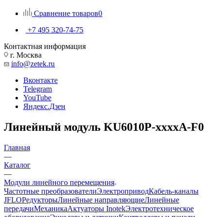
Сравнение товаров
0
+7 495 320-74-75
Контактная информация
г. Москва
info@zetek.ru
Вконтакте
Telegram
YouTube
Яндекс.Дзен
Линейный модуль KU6010P-xxxxA-F0
Главная
—
Каталог
—
Модули линейного перемещения
Частотные преобразователи
Электропривод
Кабель-каналы
JFLO
Редукторы
Линейные направляющие
Линейные
передачи
Механика
Актуаторы Inotek
Электротехническое