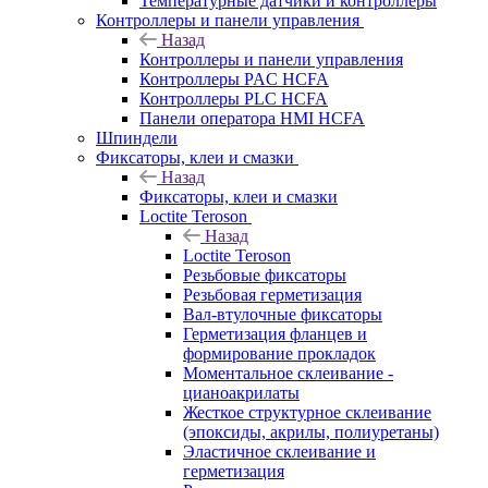
Температурные датчики и контроллеры
Контроллеры и панели управления
Назад
Контроллеры и панели управления
Контроллеры PAC HCFA
Контроллеры PLC HCFA
Панели оператора HMI HCFA
Шпиндели
Фиксаторы, клеи и смазки
Назад
Фиксаторы, клеи и смазки
Loctite Teroson
Назад
Loctite Teroson
Резьбовые фиксаторы
Резьбовая герметизация
Вал-втулочные фиксаторы
Герметизация фланцев и
формирование прокладок
Моментальное склеивание -
цианоакрилаты
Жесткое структурное склеивание
(эпоксиды, акрилы, полиуретаны)
Эластичное склеивание и
герметизация