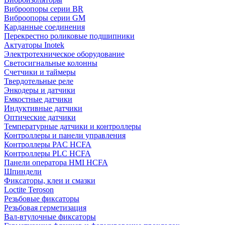
Виброопоры серии BR
Виброопоры серии GM
Карданные соединения
Перекрестно роликовые подшипники
Актуаторы Inotek
Электротехническое оборудование
Светосигнальные колонны
Счетчики и таймеры
Твердотельные реле
Энкодеры и датчики
Емкостные датчики
Индуктивные датчики
Оптические датчики
Температурные датчики и контроллеры
Контроллеры и панели управления
Контроллеры PAC HCFA
Контроллеры PLC HCFA
Панели оператора HMI HCFA
Шпиндели
Фиксаторы, клеи и смазки
Loctite Teroson
Резьбовые фиксаторы
Резьбовая герметизация
Вал-втулочные фиксаторы