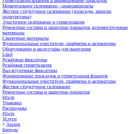
Герметизация фланцев и формирование прокладок
Моментальное склеивание - цианоакрилаты
Жесткое структурное склеивание (эпоксиды, акрилы,
полиуретаны)
Эластичное склеивание и герметизация
Ремонтные составы и защитные покрытия, вспомогательные
материалы
Смазочные материалы
Функциональные очистители, праймеры и активаторы
Оборудование и аксессуары для нанесения
Linol
Резьбовые фиксаторы
Резьбовая герметизация
Вал-втулочные фиксаторы
Формирование прокладок и герметизация фланцев
Функциональные очистители, праймеры и активаторы
Жесткое структурное склеивание
Ремонтные составы и защитные покрытия
Hiwin
Упаковка
Распродажа
Hiwin
Услуги
Акции
Бренды