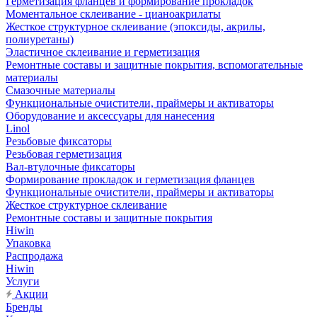
Герметизация фланцев и формирование прокладок
Моментальное склеивание - цианоакрилаты
Жесткое структурное склеивание (эпоксиды, акрилы,
полиуретаны)
Эластичное склеивание и герметизация
Ремонтные составы и защитные покрытия, вспомогательные
материалы
Смазочные материалы
Функциональные очистители, праймеры и активаторы
Оборудование и аксессуары для нанесения
Linol
Резьбовые фиксаторы
Резьбовая герметизация
Вал-втулочные фиксаторы
Формирование прокладок и герметизация фланцев
Функциональные очистители, праймеры и активаторы
Жесткое структурное склеивание
Ремонтные составы и защитные покрытия
Hiwin
Упаковка
Распродажа
Hiwin
Услуги
Акции
Бренды