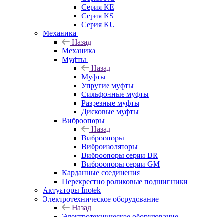
Серия KE
Серия KS
Серия KU
Механика
Назад
Механика
Муфты
Назад
Муфты
Упругие муфты
Сильфонные муфты
Разрезные муфты
Дисковые муфты
Виброопоры
Назад
Виброопоры
Виброизоляторы
Виброопоры серии BR
Виброопоры серии GM
Карданные соединения
Перекрестно роликовые подшипники
Актуаторы Inotek
Электротехническое оборудование
Назад
Электротехническое оборудование