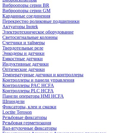
Виброопоры серии BR
Виброопоры серии GM
Карданные соединения
Перекрестно роликовые подшипники
Актуаторы Inotek
Электротехническое оборудование
Светосигнальные колонны
Счетчики и таймеры
Твердотельные реле
Энкодеры и датчики
Емкостные датчики
Индуктивные датчики
Оптические датчики
Температурные датчики и контроллеры
Контроллеры и панели управления
Контроллеры PAC HCFA
Контроллеры PLC HCFA
Панели оператора HMI HCFA
Шпиндели
Фиксаторы, клеи и смазки
Loctite Teroson
Резьбовые фиксаторы
Резьбовая герметизация
Вал-втулочные фиксаторы