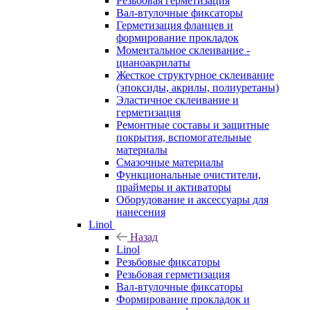
Резьбовая герметизация
Вал-втулочные фиксаторы
Герметизация фланцев и
формирование прокладок
Моментальное склеивание -
цианоакрилаты
Жесткое структурное склеивание
(эпоксиды, акрилы, полиуретаны)
Эластичное склеивание и
герметизация
Ремонтные составы и защитные
покрытия, вспомогательные
материалы
Смазочные материалы
Функциональные очистители,
праймеры и активаторы
Оборудование и аксессуары для
нанесения
Linol
Назад
Linol
Резьбовые фиксаторы
Резьбовая герметизация
Вал-втулочные фиксаторы
Формирование прокладок и