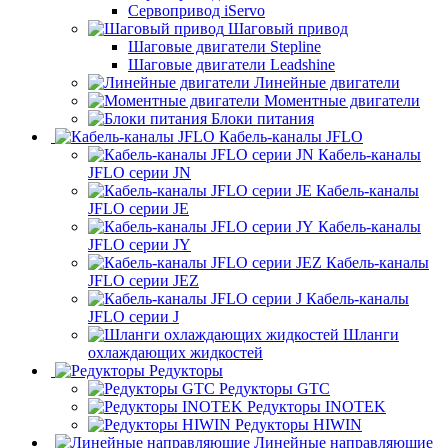
Сервопривод iServo
Шаговый привод
Шаговые двигатели Stepline
Шаговые двигатели Leadshine
Линейные двигатели
Моментные двигатели
Блоки питания
Кабель-каналы JFLO
Кабель-каналы
JFLO серии JN
Кабель-каналы
JFLO серии JE
Кабель-каналы
JFLO серии JY
Кабель-каналы
JFLO серии JEZ
Кабель-каналы
JFLO серии J
Шланги
охлаждающих жидкостей
Редукторы
Редукторы GTC
Редукторы INOTEK
Редукторы HIWIN
Линейные направляющие