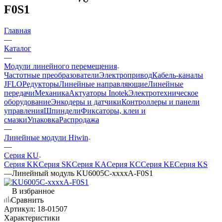
F0S1
Главная
—
Каталог
—
Модули линейного перемещения
Частотные преобразователи
Электропривод
Кабель-каналы
JFLO
Редукторы
Линейные направляющие
Линейные
передачи
Механика
Актуаторы Inotek
Электротехническое
оборудование
Энкодеры и датчики
Контроллеры и панели
управления
Шпиндели
Фиксаторы, клеи и
смазки
Упаковка
Распродажа
—
Линейные модули Hiwin
—
Серия KU
Серия KK
Серия SK
Серия KA
Серия KC
Серия KE
Серия KS
—
Линейный модуль KU6005C-xxxxA-F0S1
В избранное
Сравнить
Артикул:
18-01507
Характеристики