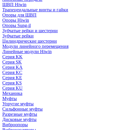
ШВП Hiwin
Трапецеидальные винты и гайки
Опоры для ШВП
Опоры Hiwin
Опоры Sung-il
Зубчатые рейки и шестерни
Зубчатые рейки
Цилиндрические шестерни
Модули линейного перемещения
Линейные модули Hiwin
Серия KK
Серия SK
Серия KA
Серия KC
Серия KE
Серия KS
Серия KU
Механика
Муфты
Упругие муфты
Сильфонные муфты
Разрезные муфты
Дисковые муфты
Виброопоры
Виброизоляторы