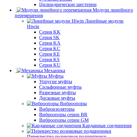
Цилиндрические шестерни
Модули линейного
перемещения
Линейные модули
Hiwin
Серия KK
Серия SK
Серия KA
Серия KC
Серия KE
Серия KS
Серия KU
Механика
Муфты
Упругие муфты
Сильфонные муфты
Разрезные муфты
Дисковые муфты
Виброопоры
Виброизоляторы
Виброопоры серии BR
Виброопоры серии GM
Карданные соединения
Перекрестно роликовые подшипники