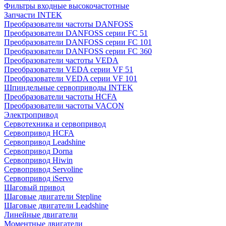
Фильтры входные высокочастотные
Запчасти INTEK
Преобразователи частоты DANFOSS
Преобразователи DANFOSS серии FC 51
Преобразователи DANFOSS серии FC 101
Преобразователи DANFOSS серии FC 360
Преобразователи частоты VEDA
Преобразователи VEDA серии VF 51
Преобразователи VEDA серии VF 101
Шпиндельные сервоприводы INTEK
Преобразователи частоты HCFA
Преобразователи частоты VACON
Электропривод
Сервотехника и сервопривод
Сервопривод HCFA
Сервопривод Leadshine
Сервопривод Dorna
Сервопривод Hiwin
Сервопривод Servoline
Сервопривод iServo
Шаговый привод
Шаговые двигатели Stepline
Шаговые двигатели Leadshine
Линейные двигатели
Моментные двигатели