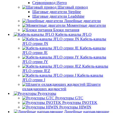
Сервопривод iServo
Шаговый привод
Шаговые двигатели Stepline
Шаговые двигатели Leadshine
Линейные двигатели
Моментные двигатели
Блоки питания
Кабель-каналы JFLO
Кабель-каналы
JFLO серии JN
Кабель-каналы
JFLO серии JE
Кабель-каналы
JFLO серии JY
Кабель-каналы
JFLO серии JEZ
Кабель-каналы
JFLO серии J
Шланги
охлаждающих жидкостей
Редукторы
Редукторы GTC
Редукторы INOTEK
Редукторы HIWIN
Линейные направляющие