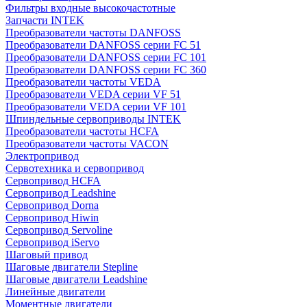
Фильтры входные высокочастотные
Запчасти INTEK
Преобразователи частоты DANFOSS
Преобразователи DANFOSS серии FC 51
Преобразователи DANFOSS серии FC 101
Преобразователи DANFOSS серии FC 360
Преобразователи частоты VEDA
Преобразователи VEDA серии VF 51
Преобразователи VEDA серии VF 101
Шпиндельные сервоприводы INTEK
Преобразователи частоты HCFA
Преобразователи частоты VACON
Электропривод
Сервотехника и сервопривод
Сервопривод HCFA
Сервопривод Leadshine
Сервопривод Dorna
Сервопривод Hiwin
Сервопривод Servoline
Сервопривод iServo
Шаговый привод
Шаговые двигатели Stepline
Шаговые двигатели Leadshine
Линейные двигатели
Моментные двигатели