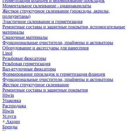
Герметизация фланцев и формирование прокладок
Моментальное склеивание - цианоакрилаты
Жесткое структурное склеивание (эпоксиды, акрилы,
полиуретаны)
Эластичное склеивание и герметизация
Ремонтные составы и защитные покрытия, вспомогательные
материалы
Смазочные материалы
Функциональные очистители, праймеры и активаторы
Оборудование и аксессуары для нанесения
Linol
Резьбовые фиксаторы
Резьбовая герметизация
Вал-втулочные фиксаторы
Формирование прокладок и герметизация фланцев
Функциональные очистители, праймеры и активаторы
Жесткое структурное склеивание
Ремонтные составы и защитные покрытия
Hiwin
Упаковка
Распродажа
Hiwin
Услуги
Акции
Бренды