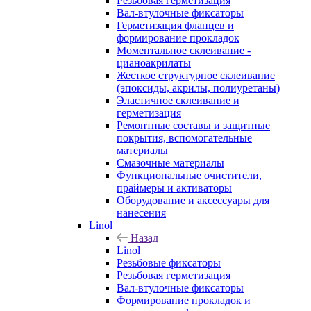
Резьбовая герметизация
Вал-втулочные фиксаторы
Герметизация фланцев и
формирование прокладок
Моментальное склеивание -
цианоакрилаты
Жесткое структурное склеивание
(эпоксиды, акрилы, полиуретаны)
Эластичное склеивание и
герметизация
Ремонтные составы и защитные
покрытия, вспомогательные
материалы
Смазочные материалы
Функциональные очистители,
праймеры и активаторы
Оборудование и аксессуары для
нанесения
Linol
Назад
Linol
Резьбовые фиксаторы
Резьбовая герметизация
Вал-втулочные фиксаторы
Формирование прокладок и