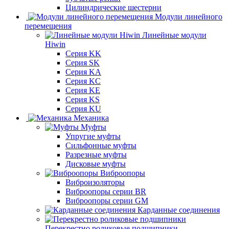
Цилиндрические шестерни
Модули линейного
перемещения
Линейные модули
Hiwin
Серия KK
Серия SK
Серия KA
Серия KC
Серия KE
Серия KS
Серия KU
Механика
Муфты
Упругие муфты
Сильфонные муфты
Разрезные муфты
Дисковые муфты
Виброопоры
Виброизоляторы
Виброопоры серии BR
Виброопоры серии GM
Карданные соединения
Перекрестно роликовые подшипники