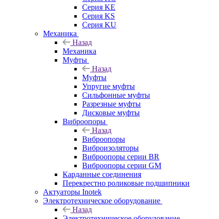
Серия KE
Серия KS
Серия KU
Механика
Назад
Механика
Муфты
Назад
Муфты
Упругие муфты
Сильфонные муфты
Разрезные муфты
Дисковые муфты
Виброопоры
Назад
Виброопоры
Виброизоляторы
Виброопоры серии BR
Виброопоры серии GM
Карданные соединения
Перекрестно роликовые подшипники
Актуаторы Inotek
Электротехническое оборудование
Назад
Электротехническое оборудование