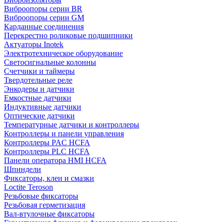
Виброопоры серии BR
Виброопоры серии GM
Карданные соединения
Перекрестно роликовые подшипники
Актуаторы Inotek
Электротехническое оборудование
Светосигнальные колонны
Счетчики и таймеры
Твердотельные реле
Энкодеры и датчики
Емкостные датчики
Индуктивные датчики
Оптические датчики
Температурные датчики и контроллеры
Контроллеры и панели управления
Контроллеры PAC HCFA
Контроллеры PLC HCFA
Панели оператора HMI HCFA
Шпиндели
Фиксаторы, клеи и смазки
Loctite Teroson
Резьбовые фиксаторы
Резьбовая герметизация
Вал-втулочные фиксаторы