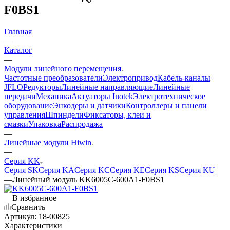
F0BS1
Главная
—
Каталог
—
Модули линейного перемещения
Частотные преобразователи
Электропривод
Кабель-каналы
JFLO
Редукторы
Линейные направляющие
Линейные
передачи
Механика
Актуаторы Inotek
Электротехническое
оборудование
Энкодеры и датчики
Контроллеры и панели
управления
Шпиндели
Фиксаторы, клеи и
смазки
Упаковка
Распродажа
—
Линейные модули Hiwin
—
Серия KK
Серия SK
Серия KA
Серия KC
Серия KE
Серия KS
Серия KU
—
Линейный модуль KK6005C-600A1-F0BS1
В избранное
Сравнить
Артикул:
18-00825
Характеристики