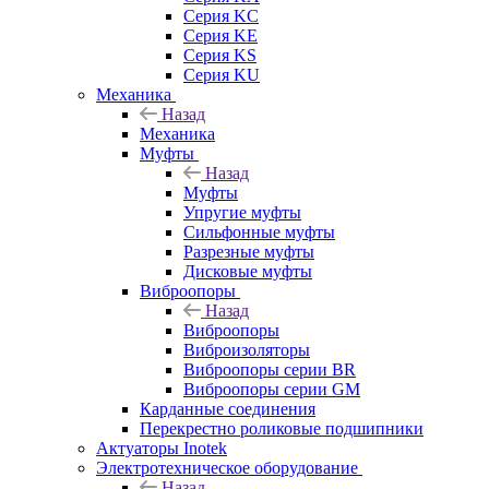
Серия KC
Серия KE
Серия KS
Серия KU
Механика
Назад
Механика
Муфты
Назад
Муфты
Упругие муфты
Сильфонные муфты
Разрезные муфты
Дисковые муфты
Виброопоры
Назад
Виброопоры
Виброизоляторы
Виброопоры серии BR
Виброопоры серии GM
Карданные соединения
Перекрестно роликовые подшипники
Актуаторы Inotek
Электротехническое оборудование
Назад