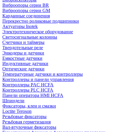
Виброопоры серии BR
Виброопоры серии GM
Карданные соединения
Перекрестно роликовые подшипники
Актуаторы Inotek
Электротехническое оборудование
Светосигнальные колонны
Счетчики и таймеры
Твердотельные реле
Энкодеры и датчики
Емкостные датчики
Индуктивные датчики
Оптические датчики
Температурные датчики и контроллеры
Контроллеры и панели управления
Контроллеры PAC HCFA
Контроллеры PLC HCFA
Панели оператора HMI HCFA
Шпиндели
Фиксаторы, клеи и смазки
Loctite Teroson
Резьбовые фиксаторы
Резьбовая герметизация
Вал-втулочные фиксаторы