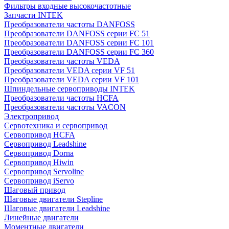
Фильтры входные высокочастотные
Запчасти INTEK
Преобразователи частоты DANFOSS
Преобразователи DANFOSS серии FC 51
Преобразователи DANFOSS серии FC 101
Преобразователи DANFOSS серии FC 360
Преобразователи частоты VEDA
Преобразователи VEDA серии VF 51
Преобразователи VEDA серии VF 101
Шпиндельные сервоприводы INTEK
Преобразователи частоты HCFA
Преобразователи частоты VACON
Электропривод
Сервотехника и сервопривод
Сервопривод HCFA
Сервопривод Leadshine
Сервопривод Dorna
Сервопривод Hiwin
Сервопривод Servoline
Сервопривод iServo
Шаговый привод
Шаговые двигатели Stepline
Шаговые двигатели Leadshine
Линейные двигатели
Моментные двигатели