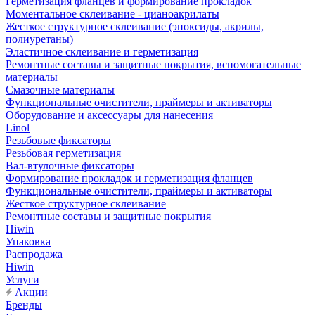
Герметизация фланцев и формирование прокладок
Моментальное склеивание - цианоакрилаты
Жесткое структурное склеивание (эпоксиды, акрилы,
полиуретаны)
Эластичное склеивание и герметизация
Ремонтные составы и защитные покрытия, вспомогательные
материалы
Смазочные материалы
Функциональные очистители, праймеры и активаторы
Оборудование и аксессуары для нанесения
Linol
Резьбовые фиксаторы
Резьбовая герметизация
Вал-втулочные фиксаторы
Формирование прокладок и герметизация фланцев
Функциональные очистители, праймеры и активаторы
Жесткое структурное склеивание
Ремонтные составы и защитные покрытия
Hiwin
Упаковка
Распродажа
Hiwin
Услуги
Акции
Бренды