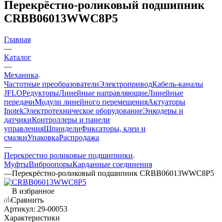
Перекрёстно-роликовый подшипник
CRBB06013WWC8P5
Главная
—
Каталог
—
Механика
Частотные преобразователи
Электропривод
Кабель-каналы
JFLO
Редукторы
Линейные направляющие
Линейные
передачи
Модули линейного перемещения
Актуаторы
Inotek
Электротехническое оборудование
Энкодеры и
датчики
Контроллеры и панели
управления
Шпиндели
Фиксаторы, клеи и
смазки
Упаковка
Распродажа
—
Перекрестно роликовые подшипники
Муфты
Виброопоры
Карданные соединения
—
Перекрёстно-роликовый подшипник CRBB06013WWC8P5
В избранное
Сравнить
Артикул:
29-00053
Характеристики