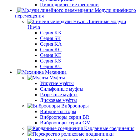
Цилиндрические шестерни
Модули линейного
перемещения
Линейные модули
Hiwin
Серия KK
Серия SK
Серия KA
Серия KC
Серия KE
Серия KS
Серия KU
Механика
Муфты
Упругие муфты
Сильфонные муфты
Разрезные муфты
Дисковые муфты
Виброопоры
Виброизоляторы
Виброопоры серии BR
Виброопоры серии GM
Карданные соединения
Перекрестно роликовые подшипники