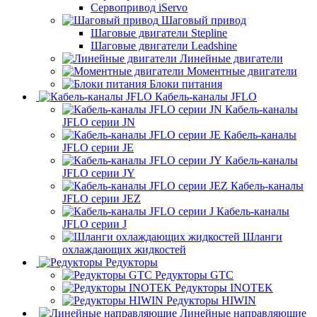
Сервопривод iServo
Шаговый привод
Шаговые двигатели Stepline
Шаговые двигатели Leadshine
Линейные двигатели
Моментные двигатели
Блоки питания
Кабель-каналы JFLO
Кабель-каналы
JFLO серии JN
Кабель-каналы
JFLO серии JE
Кабель-каналы
JFLO серии JY
Кабель-каналы
JFLO серии JEZ
Кабель-каналы
JFLO серии J
Шланги
охлаждающих жидкостей
Редукторы
Редукторы GTC
Редукторы INOTEK
Редукторы HIWIN
Линейные направляющие