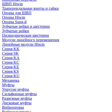
ШВП Hiwin
Трапецеидальные винты и гайки
Опоры для ШВП
Опоры Hiwin
Опоры Sung-il
Зубчатые рейки и шестерни
Зубчатые рейки
Цилиндрические шестерни
Модули линейного перемещения
Линейные модули Hiwin
Серия KK
Серия SK
Серия KA
Серия KC
Серия KE
Серия KS
Серия KU
Механика
Муфты
Упругие муфты
Сильфонные муфты
Разрезные муфты
Дисковые муфты
Виброопоры
Виброизоляторы