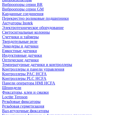
Виброопоры серии BR
Виброопоры серии GM
Карданные соединения
Перекрестно роликовые подшипники
Актуаторы Inotek
Электротехническое оборудование
Светосигнальные колонны
Счетчики и таймеры
Твердотельные реле
Энкодеры и датчики
Емкостные датчики
Индуктивные датчики
Оптические датчики
Температурные датчики и контроллеры
Контроллеры и панели управления
Контроллеры PAC HCFA
Контроллеры PLC HCFA
Панели оператора HMI HCFA
Шпиндели
Фиксаторы, клеи и смазки
Loctite Teroson
Резьбовые фиксаторы
Резьбовая герметизация
Вал-втулочные фиксаторы