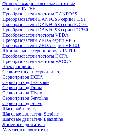
Фильтры входные высокочастотные
Запчасти INTEK
Преобразователи частоты DANFOSS
Преобразователи DANFOSS серии FC 51
Преобразователи DANFOSS серии FC 101
Преобразователи DANFOSS серии FC 360
Преобразователи частоты VEDA
Преобразователи VEDA серии VF 51
Преобразователи VEDA серии VF 101
Шпиндельные сервоприводы INTEK
Преобразователи частоты HCFA
Преобразователи частоты VACON
Электропривод
Сервотехника и сервопривод
Сервопривод HCFA
Сервопривод Leadshine
Сервопривод Dorna
Сервопривод Hiwin
Сервопривод Servoline
Сервопривод iServo
Шаговый привод
Шаговые двигатели Stepline
Шаговые двигатели Leadshine
Линейные двигатели
Моментные двигатели