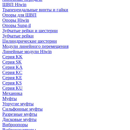
ШВП Hiwin
Трапецеидальные винты и гайки
Опоры для ШВП
Опоры Hiwin
Опоры Sung-il
Зубчатые рейки и шестерни
Зубчатые рейки
Цилиндрические шестерни
Модули линейного перемещения
Линейные модули Hiwin
Серия KK
Серия SK
Серия KA
Серия KC
Серия KE
Серия KS
Серия KU
Механика
Муфты
Упругие муфты
Сильфонные муфты
Разрезные муфты
Дисковые муфты
Виброопоры
Виброизоляторы