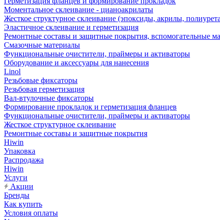
Герметизация фланцев и формирование прокладок
Моментальное склеивание - цианоакрилаты
Жесткое структурное склеивание (эпоксиды, акрилы, полиурет
Эластичное склеивание и герметизация
Ремонтные составы и защитные покрытия, вспомогательные м
Смазочные материалы
Функциональные очистители, праймеры и активаторы
Оборудование и аксессуары для нанесения
Linol
Резьбовые фиксаторы
Резьбовая герметизация
Вал-втулочные фиксаторы
Формирование прокладок и герметизация фланцев
Функциональные очистители, праймеры и активаторы
Жесткое структурное склеивание
Ремонтные составы и защитные покрытия
Hiwin
Упаковка
Распродажа
Hiwin
Услуги
Акции
Бренды
Как купить
Условия оплаты