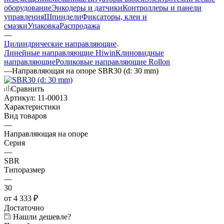
оборудование
Энкодеры и датчики
Контроллеры и панели
управления
Шпиндели
Фиксаторы, клеи и
смазки
Упаковка
Распродажа
—
Цилиндрические направляющие
Линейные направляющие Hiwin
Клиновидные
направляющие
Роликовые направляющие Rollon
—
Направляющая на опоре SBR30 (d: 30 mm)
Сравнить
Артикул:
11-00013
Характеристики
Вид товаров
—
Направляющая на опоре
Серия
—
SBR
Типоразмер
—
30
от
4 333 ₽
Достаточно
Нашли дешевле?