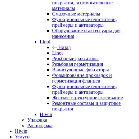
покрытия, вспомогательные
материалы
Смазочные материалы
Функциональные очистители,
праймеры и активаторы
Оборудование и аксессуары для
нанесения
Linol
Назад
Linol
Резьбовые фиксаторы
Резьбовая герметизация
Вал-втулочные фиксаторы
Формирование прокладок и
герметизация фланцев
Функциональные очистители,
праймеры и активаторы
Жесткое структурное склеивание
Ремонтные составы и защитные
покрытия
Hiwin
Упаковка
Распродажа
Hiwin
Услуги