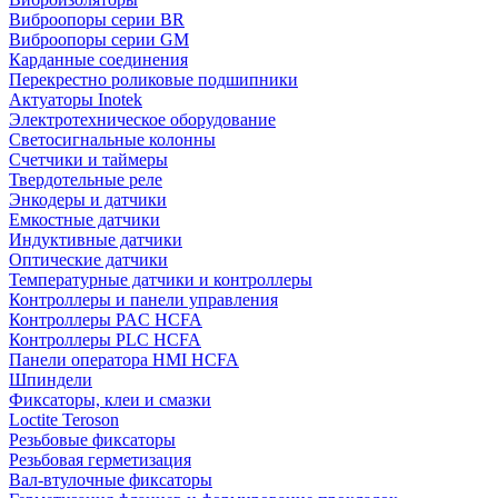
Виброопоры серии BR
Виброопоры серии GM
Карданные соединения
Перекрестно роликовые подшипники
Актуаторы Inotek
Электротехническое оборудование
Светосигнальные колонны
Счетчики и таймеры
Твердотельные реле
Энкодеры и датчики
Емкостные датчики
Индуктивные датчики
Оптические датчики
Температурные датчики и контроллеры
Контроллеры и панели управления
Контроллеры PAC HCFA
Контроллеры PLC HCFA
Панели оператора HMI HCFA
Шпиндели
Фиксаторы, клеи и смазки
Loctite Teroson
Резьбовые фиксаторы
Резьбовая герметизация
Вал-втулочные фиксаторы