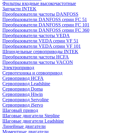
Фильтры входные высокочастотные
Запчасти INTEK
Преобразователи частоты DANFOSS
Преобразователи DANFOSS серии FC 51
Преобразователи DANFOSS серии FC 101
Преобразователи DANFOSS серии FC 360
Преобразователи частоты VEDA
Преобразователи VEDA серии VF 51
Преобразователи VEDA серии VF 101
Шпиндельные сервоприводы INTEK
Преобразователи частоты HCFA
Преобразователи частоты VACON
Электропривод
Сервотехника и сервопривод
Сервопривод HCFA
Сервопривод Leadshine
Сервопривод Dorna
Сервопривод Hiwin
Сервопривод Servoline
Сервопривод iServo
Шаговый привод
Шаговые двигатели Stepline
Шаговые двигатели Leadshine
Линейные двигатели
Моментные двигатели