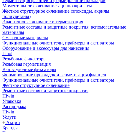
Герметизация фланцев и формирование прокладок
Моментальное склеивание - цианоакрилаты
Жесткое структурное склеивание (эпоксиды, акрилы,
полиуретаны)
Эластичное склеивание и герметизация
Ремонтные составы и защитные покрытия, вспомогательные
материалы
Смазочные материалы
Функциональные очистители, праймеры и активаторы
Оборудование и аксессуары для нанесения
Linol
Резьбовые фиксаторы
Резьбовая герметизация
Вал-втулочные фиксаторы
Формирование прокладок и герметизация фланцев
Функциональные очистители, праймеры и активаторы
Жесткое структурное склеивание
Ремонтные составы и защитные покрытия
Hiwin
Упаковка
Распродажа
Hiwin
Услуги
Акции
Бренды