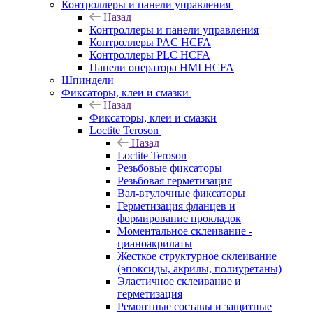
Контроллеры и панели управления
Назад
Контроллеры и панели управления
Контроллеры PAC HCFA
Контроллеры PLC HCFA
Панели оператора HMI HCFA
Шпиндели
Фиксаторы, клеи и смазки
Назад
Фиксаторы, клеи и смазки
Loctite Teroson
Назад
Loctite Teroson
Резьбовые фиксаторы
Резьбовая герметизация
Вал-втулочные фиксаторы
Герметизация фланцев и
формирование прокладок
Моментальное склеивание -
цианоакрилаты
Жесткое структурное склеивание
(эпоксиды, акрилы, полиуретаны)
Эластичное склеивание и
герметизация
Ремонтные составы и защитные