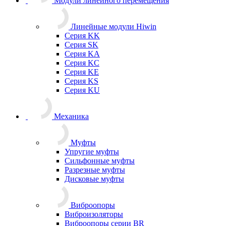
Модули линейного перемещения
Линейные модули Hiwin
Серия KK
Серия SK
Серия KA
Серия KC
Серия KE
Серия KS
Серия KU
Механика
Муфты
Упругие муфты
Сильфонные муфты
Разрезные муфты
Дисковые муфты
Виброопоры
Виброизоляторы
Виброопоры серии BR