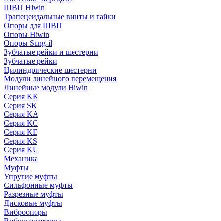
ШВП Hiwin
Трапецеидальные винты и гайки
Опоры для ШВП
Опоры Hiwin
Опоры Sung-il
Зубчатые рейки и шестерни
Зубчатые рейки
Цилиндрические шестерни
Модули линейного перемещения
Линейные модули Hiwin
Серия KK
Серия SK
Серия KA
Серия KC
Серия KE
Серия KS
Серия KU
Механика
Муфты
Упругие муфты
Сильфонные муфты
Разрезные муфты
Дисковые муфты
Виброопоры
Виброизоляторы