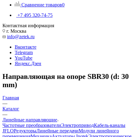
Сравнение товаров
0
+7 495 320-74-75
Контактная информация
г. Москва
info@zetek.ru
Вконтакте
Telegram
YouTube
Яндекс.Дзен
Направляющая на опоре SBR30 (d: 30
mm)
Главная
—
Каталог
—
Линейные направляющие
Частотные преобразователи
Электропривод
Кабель-каналы
JFLO
Редукторы
Линейные передачи
Модули линейного
перемещения
Механика
Актуаторы Inotek
Электротехническое