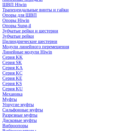
ШВП Hiwin
Трапецеидальные винты и гайки
Опоры для ШВП
Опоры Hiwin
Опоры Sung-il
Зубчатые рейки и шестерни
Зубчатые рейки
Цилиндрические шестерни
Модули линейного перемещения
Линейные модули Hiwin
Серия KK
Серия SK
Серия KA
Серия KC
Серия KE
Серия KS
Серия KU
Механика
Муфты
Упругие муфты
Сильфонные муфты
Разрезные муфты
Дисковые муфты
Виброопоры
Виброизоляторы