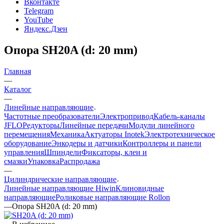
Вконтакте
Telegram
YouTube
Яндекс.Дзен
Опора SH20A (d: 20 mm)
Главная
—
Каталог
—
Линейные направляющие
Частотные преобразователи
Электропривод
Кабель-каналы
JFLO
Редукторы
Линейные передачи
Модули линейного
перемещения
Механика
Актуаторы Inotek
Электротехническое
оборудование
Энкодеры и датчики
Контроллеры и панели
управления
Шпиндели
Фиксаторы, клеи и
смазки
Упаковка
Распродажа
—
Цилиндрические направляющие
Линейные направляющие Hiwin
Клиновидные
направляющие
Роликовые направляющие Rollon
—
Опора SH20A (d: 20 mm)