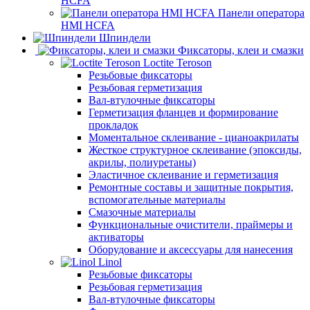
HCFA
Панели оператора
HMI HCFA
Шпиндели
Фиксаторы, клеи и смазки
Loctite Teroson
Резьбовые фиксаторы
Резьбовая герметизация
Вал-втулочные фиксаторы
Герметизация фланцев и формирование
прокладок
Моментальное склеивание - цианоакрилаты
Жесткое структурное склеивание (эпоксиды,
акрилы, полиуретаны)
Эластичное склеивание и герметизация
Ремонтные составы и защитные покрытия,
вспомогательные материалы
Смазочные материалы
Функциональные очистители, праймеры и
активаторы
Оборудование и аксессуары для нанесения
Linol
Резьбовые фиксаторы
Резьбовая герметизация
Вал-втулочные фиксаторы