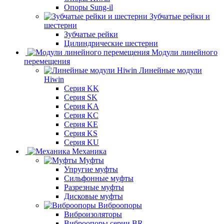
Опоры Sung-il
Зубчатые рейки и
шестерни
Зубчатые рейки
Цилиндрические шестерни
Модули линейного
перемещения
Линейные модули
Hiwin
Серия KK
Серия SK
Серия KA
Серия KC
Серия KE
Серия KS
Серия KU
Механика
Муфты
Упругие муфты
Сильфонные муфты
Разрезные муфты
Дисковые муфты
Виброопоры
Виброизоляторы
Виброопоры серии BR