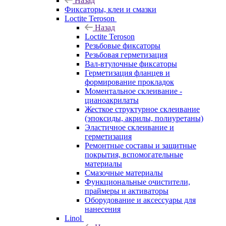
Назад
Фиксаторы, клеи и смазки
Loctite Teroson
Назад
Loctite Teroson
Резьбовые фиксаторы
Резьбовая герметизация
Вал-втулочные фиксаторы
Герметизация фланцев и
формирование прокладок
Моментальное склеивание -
цианоакрилаты
Жесткое структурное склеивание
(эпоксиды, акрилы, полиуретаны)
Эластичное склеивание и
герметизация
Ремонтные составы и защитные
покрытия, вспомогательные
материалы
Смазочные материалы
Функциональные очистители,
праймеры и активаторы
Оборудование и аксессуары для
нанесения
Linol