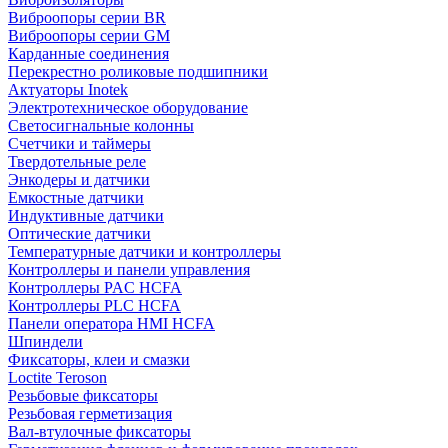
Виброопоры серии BR
Виброопоры серии GM
Карданные соединения
Перекрестно роликовые подшипники
Актуаторы Inotek
Электротехническое оборудование
Светосигнальные колонны
Счетчики и таймеры
Твердотельные реле
Энкодеры и датчики
Емкостные датчики
Индуктивные датчики
Оптические датчики
Температурные датчики и контроллеры
Контроллеры и панели управления
Контроллеры PAC HCFA
Контроллеры PLC HCFA
Панели оператора HMI HCFA
Шпиндели
Фиксаторы, клеи и смазки
Loctite Teroson
Резьбовые фиксаторы
Резьбовая герметизация
Вал-втулочные фиксаторы