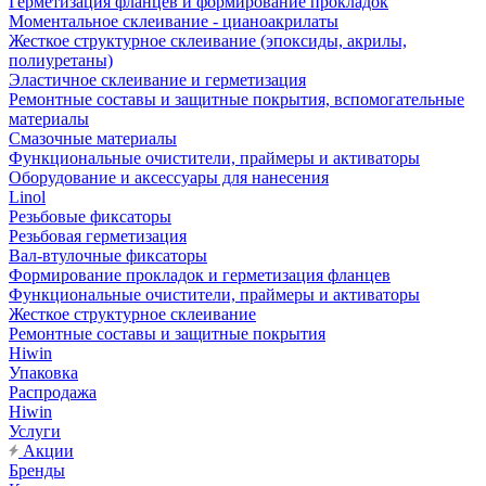
Герметизация фланцев и формирование прокладок
Моментальное склеивание - цианоакрилаты
Жесткое структурное склеивание (эпоксиды, акрилы,
полиуретаны)
Эластичное склеивание и герметизация
Ремонтные составы и защитные покрытия, вспомогательные
материалы
Смазочные материалы
Функциональные очистители, праймеры и активаторы
Оборудование и аксессуары для нанесения
Linol
Резьбовые фиксаторы
Резьбовая герметизация
Вал-втулочные фиксаторы
Формирование прокладок и герметизация фланцев
Функциональные очистители, праймеры и активаторы
Жесткое структурное склеивание
Ремонтные составы и защитные покрытия
Hiwin
Упаковка
Распродажа
Hiwin
Услуги
Акции
Бренды