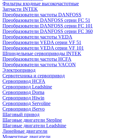
Фильтры входные высокочастотные
Запчасти INTEK
Преобразователи частоты DANFOSS
Преобразователи DANFOSS серии FC 51
Преобразователи DANFOSS серии FC 101
Преобразователи DANFOSS серии FC 360
Преобразователи частоты VEDA
Преобразователи VEDA серии VF 51
Преобразователи VEDA серии VF 101
Шпиндельные сервоприводы INTEK
Преобразователи частоты HCFA
Преобразователи частоты VACON
Электропривод
Сервотехника и сервопривод
Сервопривод HCFA
Сервопривод Leadshine
Сервопривод Dorna
Сервопривод Hiwin
Сервопривод Servoline
Сервопривод iServo
Шаговый привод
Шаговые двигатели Stepline
Шаговые двигатели Leadshine
Линейные двигатели
Моментные двигатели