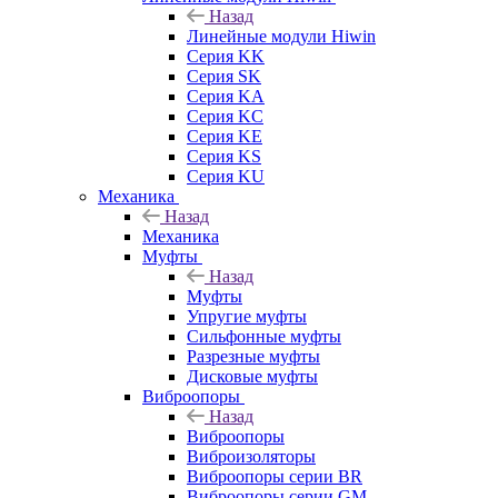
Назад
Линейные модули Hiwin
Серия KK
Серия SK
Серия KA
Серия KC
Серия KE
Серия KS
Серия KU
Механика
Назад
Механика
Муфты
Назад
Муфты
Упругие муфты
Сильфонные муфты
Разрезные муфты
Дисковые муфты
Виброопоры
Назад
Виброопоры
Виброизоляторы
Виброопоры серии BR
Виброопоры серии GM