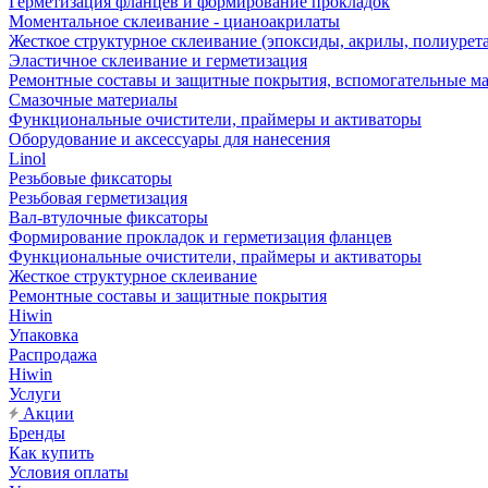
Герметизация фланцев и формирование прокладок
Моментальное склеивание - цианоакрилаты
Жесткое структурное склеивание (эпоксиды, акрилы, полиурет
Эластичное склеивание и герметизация
Ремонтные составы и защитные покрытия, вспомогательные м
Смазочные материалы
Функциональные очистители, праймеры и активаторы
Оборудование и аксессуары для нанесения
Linol
Резьбовые фиксаторы
Резьбовая герметизация
Вал-втулочные фиксаторы
Формирование прокладок и герметизация фланцев
Функциональные очистители, праймеры и активаторы
Жесткое структурное склеивание
Ремонтные составы и защитные покрытия
Hiwin
Упаковка
Распродажа
Hiwin
Услуги
Акции
Бренды
Как купить
Условия оплаты