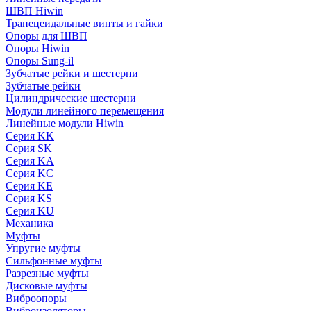
ШВП Hiwin
Трапецеидальные винты и гайки
Опоры для ШВП
Опоры Hiwin
Опоры Sung-il
Зубчатые рейки и шестерни
Зубчатые рейки
Цилиндрические шестерни
Модули линейного перемещения
Линейные модули Hiwin
Серия KK
Серия SK
Серия KA
Серия KC
Серия KE
Серия KS
Серия KU
Механика
Муфты
Упругие муфты
Сильфонные муфты
Разрезные муфты
Дисковые муфты
Виброопоры
Виброизоляторы