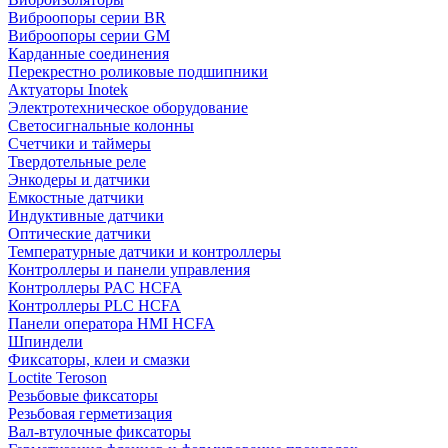
Виброопоры серии BR
Виброопоры серии GM
Карданные соединения
Перекрестно роликовые подшипники
Актуаторы Inotek
Электротехническое оборудование
Светосигнальные колонны
Счетчики и таймеры
Твердотельные реле
Энкодеры и датчики
Емкостные датчики
Индуктивные датчики
Оптические датчики
Температурные датчики и контроллеры
Контроллеры и панели управления
Контроллеры PAC HCFA
Контроллеры PLC HCFA
Панели оператора HMI HCFA
Шпиндели
Фиксаторы, клеи и смазки
Loctite Teroson
Резьбовые фиксаторы
Резьбовая герметизация
Вал-втулочные фиксаторы