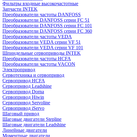
Фильтры входные высокочастотные
Запчасти INTEK
Преобразователи частоты DANFOSS
Преобразователи DANFOSS серии FC 51
Преобразователи DANFOSS серии FC 101
Преобразователи DANFOSS серии FC 360
Преобразователи частоты VEDA
Преобразователи VEDA серии VF 51
Преобразователи VEDA серии VF 101
Шпиндельные сервоприводы INTEK
Преобразователи частоты HCFA
Преобразователи частоты VACON
Электропривод
Сервотехника и сервопривод
Сервопривод HCFA
Сервопривод Leadshine
Сервопривод Dorna
Сервопривод Hiwin
Сервопривод Servoline
Сервопривод iServo
Шаговый привод
Шаговые двигатели Stepline
Шаговые двигатели Leadshine
Линейные двигатели
Моментные двигатели