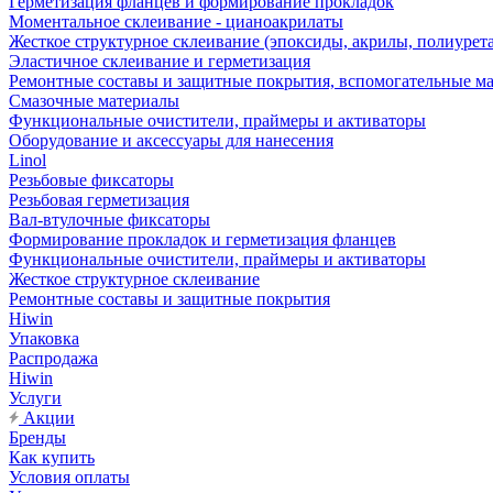
Герметизация фланцев и формирование прокладок
Моментальное склеивание - цианоакрилаты
Жесткое структурное склеивание (эпоксиды, акрилы, полиурет
Эластичное склеивание и герметизация
Ремонтные составы и защитные покрытия, вспомогательные м
Смазочные материалы
Функциональные очистители, праймеры и активаторы
Оборудование и аксессуары для нанесения
Linol
Резьбовые фиксаторы
Резьбовая герметизация
Вал-втулочные фиксаторы
Формирование прокладок и герметизация фланцев
Функциональные очистители, праймеры и активаторы
Жесткое структурное склеивание
Ремонтные составы и защитные покрытия
Hiwin
Упаковка
Распродажа
Hiwin
Услуги
Акции
Бренды
Как купить
Условия оплаты