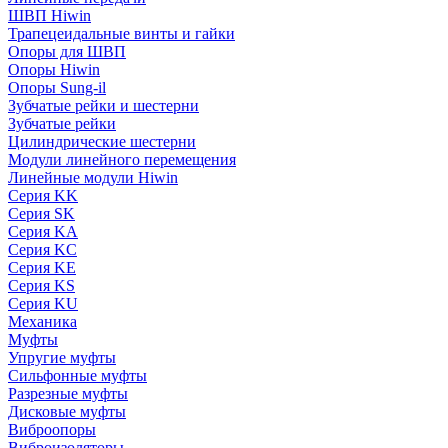
ШВП Hiwin
Трапецеидальные винты и гайки
Опоры для ШВП
Опоры Hiwin
Опоры Sung-il
Зубчатые рейки и шестерни
Зубчатые рейки
Цилиндрические шестерни
Модули линейного перемещения
Линейные модули Hiwin
Серия KK
Серия SK
Серия KA
Серия KC
Серия KE
Серия KS
Серия KU
Механика
Муфты
Упругие муфты
Сильфонные муфты
Разрезные муфты
Дисковые муфты
Виброопоры
Виброизоляторы