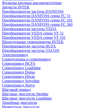
Фильтры входные высокочастотные
Запчасти INTEK
Преобразователи частоты DANFOSS
Преобразователи DANFOSS серии FC 51
Преобразователи DANFOSS серии FC 101
Преобразователи DANFOSS серии FC 360
Преобразователи частоты VEDA
Преобразователи VEDA серии VF 51
Преобразователи VEDA серии VF 101
Шпиндельные сервоприводы INTEK
Преобразователи частоты HCFA
Преобразователи частоты VACON
Электропривод
Сервотехника и сервопривод
Сервопривод HCFA
Сервопривод Leadshine
Сервопривод Dorna
Сервопривод Hiwin
Сервопривод Servoline
Сервопривод iServo
Шаговый привод
Шаговые двигатели Stepline
Шаговые двигатели Leadshine
Линейные двигатели
Моментные двигатели