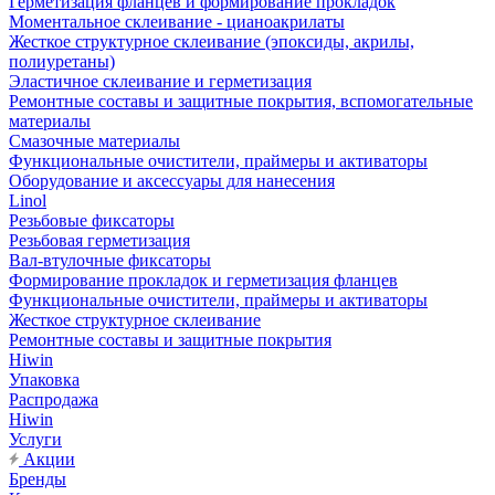
Герметизация фланцев и формирование прокладок
Моментальное склеивание - цианоакрилаты
Жесткое структурное склеивание (эпоксиды, акрилы,
полиуретаны)
Эластичное склеивание и герметизация
Ремонтные составы и защитные покрытия, вспомогательные
материалы
Смазочные материалы
Функциональные очистители, праймеры и активаторы
Оборудование и аксессуары для нанесения
Linol
Резьбовые фиксаторы
Резьбовая герметизация
Вал-втулочные фиксаторы
Формирование прокладок и герметизация фланцев
Функциональные очистители, праймеры и активаторы
Жесткое структурное склеивание
Ремонтные составы и защитные покрытия
Hiwin
Упаковка
Распродажа
Hiwin
Услуги
Акции
Бренды