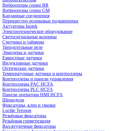
Виброопоры серии BR
Виброопоры серии GM
Карданные соединения
Перекрестно роликовые подшипники
Актуаторы Inotek
Электротехническое оборудование
Светосигнальные колонны
Счетчики и таймеры
Твердотельные реле
Энкодеры и датчики
Емкостные датчики
Индуктивные датчики
Оптические датчики
Температурные датчики и контроллеры
Контроллеры и панели управления
Контроллеры PAC HCFA
Контроллеры PLC HCFA
Панели оператора HMI HCFA
Шпиндели
Фиксаторы, клеи и смазки
Loctite Teroson
Резьбовые фиксаторы
Резьбовая герметизация
Вал-втулочные фиксаторы