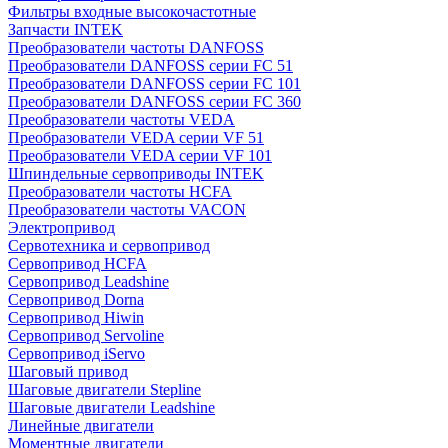
Фильтры входные высокочастотные
Запчасти INTEK
Преобразователи частоты DANFOSS
Преобразователи DANFOSS серии FC 51
Преобразователи DANFOSS серии FC 101
Преобразователи DANFOSS серии FC 360
Преобразователи частоты VEDA
Преобразователи VEDA серии VF 51
Преобразователи VEDA серии VF 101
Шпиндельные сервоприводы INTEK
Преобразователи частоты HCFA
Преобразователи частоты VACON
Электропривод
Сервотехника и сервопривод
Сервопривод HCFA
Сервопривод Leadshine
Сервопривод Dorna
Сервопривод Hiwin
Сервопривод Servoline
Сервопривод iServo
Шаговый привод
Шаговые двигатели Stepline
Шаговые двигатели Leadshine
Линейные двигатели
Моментные двигатели