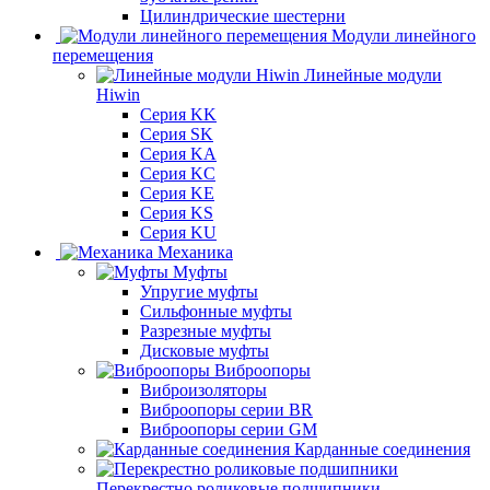
Цилиндрические шестерни
Модули линейного
перемещения
Линейные модули
Hiwin
Серия KK
Серия SK
Серия KA
Серия KC
Серия KE
Серия KS
Серия KU
Механика
Муфты
Упругие муфты
Сильфонные муфты
Разрезные муфты
Дисковые муфты
Виброопоры
Виброизоляторы
Виброопоры серии BR
Виброопоры серии GM
Карданные соединения
Перекрестно роликовые подшипники