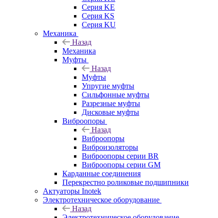
Серия KE
Серия KS
Серия KU
Механика
Назад
Механика
Муфты
Назад
Муфты
Упругие муфты
Сильфонные муфты
Разрезные муфты
Дисковые муфты
Виброопоры
Назад
Виброопоры
Виброизоляторы
Виброопоры серии BR
Виброопоры серии GM
Карданные соединения
Перекрестно роликовые подшипники
Актуаторы Inotek
Электротехническое оборудование
Назад
Электротехническое оборудование