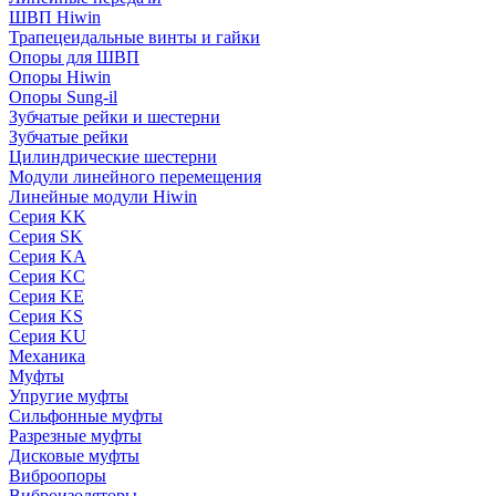
ШВП Hiwin
Трапецеидальные винты и гайки
Опоры для ШВП
Опоры Hiwin
Опоры Sung-il
Зубчатые рейки и шестерни
Зубчатые рейки
Цилиндрические шестерни
Модули линейного перемещения
Линейные модули Hiwin
Серия KK
Серия SK
Серия KA
Серия KC
Серия KE
Серия KS
Серия KU
Механика
Муфты
Упругие муфты
Сильфонные муфты
Разрезные муфты
Дисковые муфты
Виброопоры
Виброизоляторы