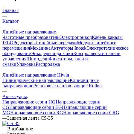
Главная
—
Каталог
—
Линейные направляющие
Частотные преобразователи
Электропривод
Кабель-каналы
JFLO
Редукторы
Линейные передачи
Модули линейного
перемещения
Механика
Актуаторы Inotek
Электротехническое
оборудование
Энкодеры и датчики
Контроллеры и панели
управления
Шпиндели
Фиксаторы, клеи и
смазки
Упаковка
Распродажа
—
Линейные направляющие Hiwin
Цилиндрические направляющие
Клиновидные
направляющие
Роликовые направляющие Rollon
—
Аксессуары
Направляющие серии HG
Направляющие серии
CG
Направляющие серии EG
Направляющие серии
MG
Направляющие серии RG
Направляющие серии CRG
—
Защитная лента CS-35
В избранное