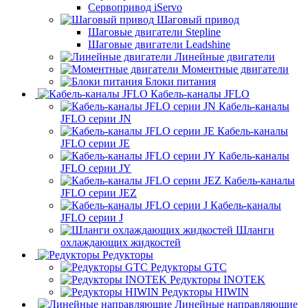
Сервопривод iServo
Шаговый привод
Шаговые двигатели Stepline
Шаговые двигатели Leadshine
Линейные двигатели
Моментные двигатели
Блоки питания
Кабель-каналы JFLO
Кабель-каналы
JFLO серии JN
Кабель-каналы
JFLO серии JE
Кабель-каналы
JFLO серии JY
Кабель-каналы
JFLO серии JEZ
Кабель-каналы
JFLO серии J
Шланги
охлаждающих жидкостей
Редукторы
Редукторы GTC
Редукторы INOTEK
Редукторы HIWIN
Линейные направляющие