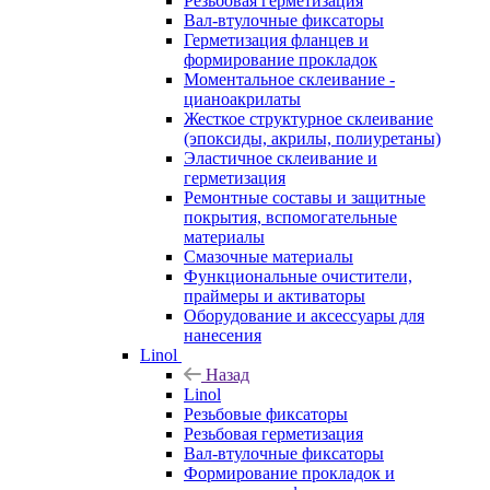
Резьбовая герметизация
Вал-втулочные фиксаторы
Герметизация фланцев и
формирование прокладок
Моментальное склеивание -
цианоакрилаты
Жесткое структурное склеивание
(эпоксиды, акрилы, полиуретаны)
Эластичное склеивание и
герметизация
Ремонтные составы и защитные
покрытия, вспомогательные
материалы
Смазочные материалы
Функциональные очистители,
праймеры и активаторы
Оборудование и аксессуары для
нанесения
Linol
Назад
Linol
Резьбовые фиксаторы
Резьбовая герметизация
Вал-втулочные фиксаторы
Формирование прокладок и