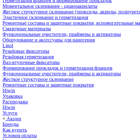
Герметизация фланцев и формирование прокладок
Моментальное склеивание - цианоакрилаты
Жесткое структурное склеивание (эпоксиды, акрилы, полиурет
Эластичное склеивание и герметизация
Ремонтные составы и защитные покрытия, вспомогательные м
Смазочные материалы
Функциональные очистители, праймеры и активаторы
Оборудование и аксессуары для нанесения
Linol
Резьбовые фиксаторы
Резьбовая герметизация
Вал-втулочные фиксаторы
Формирование прокладок и герметизация фланцев
Функциональные очистители, праймеры и активаторы
Жесткое структурное склеивание
Ремонтные составы и защитные покрытия
Hiwin
Упаковка
Распродажа
Hiwin
Услуги
Акции
Бренды
Как купить
Условия оплаты