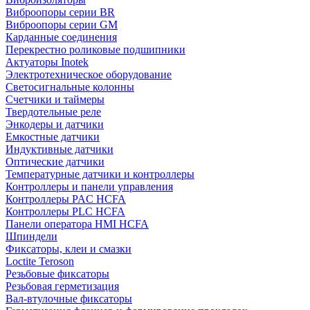
Виброопоры серии BR
Виброопоры серии GM
Карданные соединения
Перекрестно роликовые подшипники
Актуаторы Inotek
Электротехническое оборудование
Светосигнальные колонны
Счетчики и таймеры
Твердотельные реле
Энкодеры и датчики
Емкостные датчики
Индуктивные датчики
Оптические датчики
Температурные датчики и контроллеры
Контроллеры и панели управления
Контроллеры PAC HCFA
Контроллеры PLC HCFA
Панели оператора HMI HCFA
Шпиндели
Фиксаторы, клеи и смазки
Loctite Teroson
Резьбовые фиксаторы
Резьбовая герметизация
Вал-втулочные фиксаторы