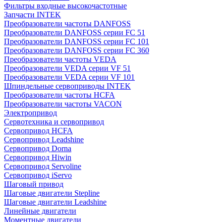
Фильтры входные высокочастотные
Запчасти INTEK
Преобразователи частоты DANFOSS
Преобразователи DANFOSS серии FC 51
Преобразователи DANFOSS серии FC 101
Преобразователи DANFOSS серии FC 360
Преобразователи частоты VEDA
Преобразователи VEDA серии VF 51
Преобразователи VEDA серии VF 101
Шпиндельные сервоприводы INTEK
Преобразователи частоты HCFA
Преобразователи частоты VACON
Электропривод
Сервотехника и сервопривод
Сервопривод HCFA
Сервопривод Leadshine
Сервопривод Dorna
Сервопривод Hiwin
Сервопривод Servoline
Сервопривод iServo
Шаговый привод
Шаговые двигатели Stepline
Шаговые двигатели Leadshine
Линейные двигатели
Моментные двигатели