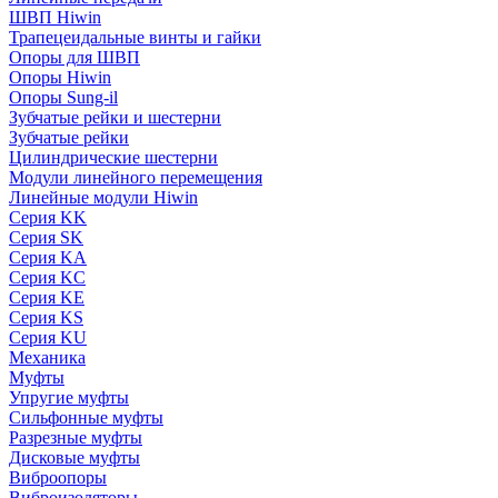
ШВП Hiwin
Трапецеидальные винты и гайки
Опоры для ШВП
Опоры Hiwin
Опоры Sung-il
Зубчатые рейки и шестерни
Зубчатые рейки
Цилиндрические шестерни
Модули линейного перемещения
Линейные модули Hiwin
Серия KK
Серия SK
Серия KA
Серия KC
Серия KE
Серия KS
Серия KU
Механика
Муфты
Упругие муфты
Сильфонные муфты
Разрезные муфты
Дисковые муфты
Виброопоры
Виброизоляторы