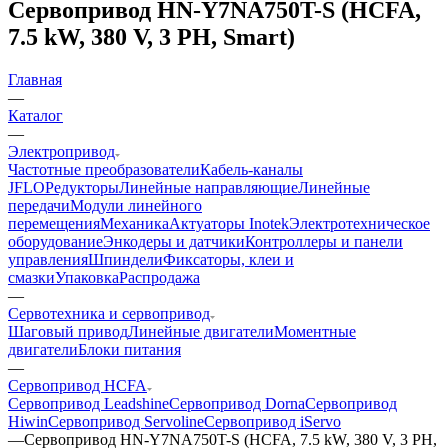
Сервопривод HN-Y7NA750T-S (HCFA,
7.5 kW, 380 V, 3 PH, Smart)
Главная
—
Каталог
—
Электропривод
Частотные преобразователи
Кабель-каналы
JFLO
Редукторы
Линейные направляющие
Линейные
передачи
Модули линейного
перемещения
Механика
Актуаторы Inotek
Электротехническое
оборудование
Энкодеры и датчики
Контроллеры и панели
управления
Шпиндели
Фиксаторы, клеи и
смазки
Упаковка
Распродажа
—
Сервотехника и сервопривод
Шаговый привод
Линейные двигатели
Моментные
двигатели
Блоки питания
—
Сервопривод HCFA
Сервопривод Leadshine
Сервопривод Dorna
Сервопривод
Hiwin
Сервопривод Servoline
Сервопривод iServo
—
Сервопривод HN-Y7NA750T-S (HCFA, 7.5 kW, 380 V, 3 PH,