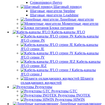
Сервопривод iServo
Шаговый привод
Шаговые двигатели Stepline
Шаговые двигатели Leadshine
Линейные двигатели
Моментные двигатели
Блоки питания
Кабель-каналы JFLO
Кабель-каналы
JFLO серии JN
Кабель-каналы
JFLO серии JE
Кабель-каналы
JFLO серии JY
Кабель-каналы
JFLO серии JEZ
Кабель-каналы
JFLO серии J
Шланги
охлаждающих жидкостей
Редукторы
Редукторы GTC
Редукторы INOTEK
Редукторы HIWIN
Линейные направляющие