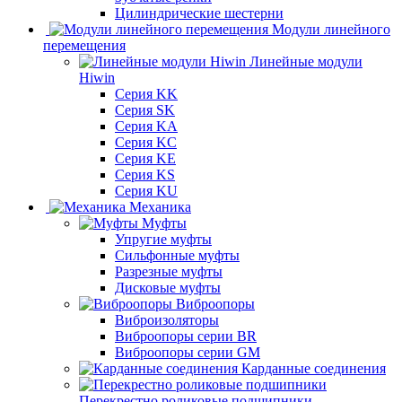
Цилиндрические шестерни
Модули линейного
перемещения
Линейные модули
Hiwin
Серия KK
Серия SK
Серия KA
Серия KC
Серия KE
Серия KS
Серия KU
Механика
Муфты
Упругие муфты
Сильфонные муфты
Разрезные муфты
Дисковые муфты
Виброопоры
Виброизоляторы
Виброопоры серии BR
Виброопоры серии GM
Карданные соединения
Перекрестно роликовые подшипники