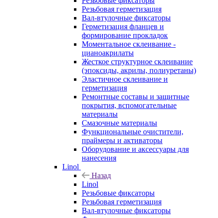
Резьбовые фиксаторы
Резьбовая герметизация
Вал-втулочные фиксаторы
Герметизация фланцев и
формирование прокладок
Моментальное склеивание -
цианоакрилаты
Жесткое структурное склеивание
(эпоксиды, акрилы, полиуретаны)
Эластичное склеивание и
герметизация
Ремонтные составы и защитные
покрытия, вспомогательные
материалы
Смазочные материалы
Функциональные очистители,
праймеры и активаторы
Оборудование и аксессуары для
нанесения
Linol
Назад
Linol
Резьбовые фиксаторы
Резьбовая герметизация
Вал-втулочные фиксаторы