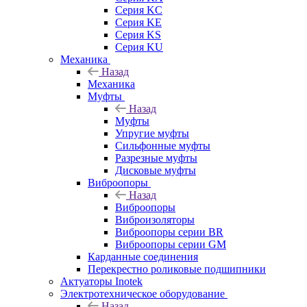
Серия KC
Серия KE
Серия KS
Серия KU
Механика
Назад
Механика
Муфты
Назад
Муфты
Упругие муфты
Сильфонные муфты
Разрезные муфты
Дисковые муфты
Виброопоры
Назад
Виброопоры
Виброизоляторы
Виброопоры серии BR
Виброопоры серии GM
Карданные соединения
Перекрестно роликовые подшипники
Актуаторы Inotek
Электротехническое оборудование
Назад