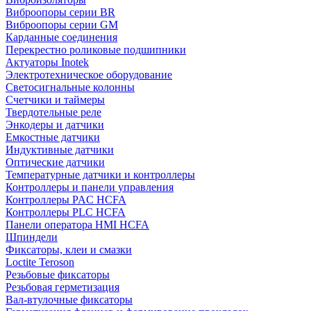
Виброопоры серии BR
Виброопоры серии GM
Карданные соединения
Перекрестно роликовые подшипники
Актуаторы Inotek
Электротехническое оборудование
Светосигнальные колонны
Счетчики и таймеры
Твердотельные реле
Энкодеры и датчики
Емкостные датчики
Индуктивные датчики
Оптические датчики
Температурные датчики и контроллеры
Контроллеры и панели управления
Контроллеры PAC HCFA
Контроллеры PLC HCFA
Панели оператора HMI HCFA
Шпиндели
Фиксаторы, клеи и смазки
Loctite Teroson
Резьбовые фиксаторы
Резьбовая герметизация
Вал-втулочные фиксаторы