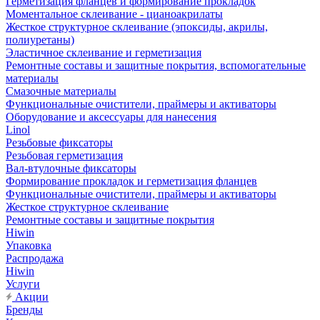
Герметизация фланцев и формирование прокладок
Моментальное склеивание - цианоакрилаты
Жесткое структурное склеивание (эпоксиды, акрилы,
полиуретаны)
Эластичное склеивание и герметизация
Ремонтные составы и защитные покрытия, вспомогательные
материалы
Смазочные материалы
Функциональные очистители, праймеры и активаторы
Оборудование и аксессуары для нанесения
Linol
Резьбовые фиксаторы
Резьбовая герметизация
Вал-втулочные фиксаторы
Формирование прокладок и герметизация фланцев
Функциональные очистители, праймеры и активаторы
Жесткое структурное склеивание
Ремонтные составы и защитные покрытия
Hiwin
Упаковка
Распродажа
Hiwin
Услуги
Акции
Бренды