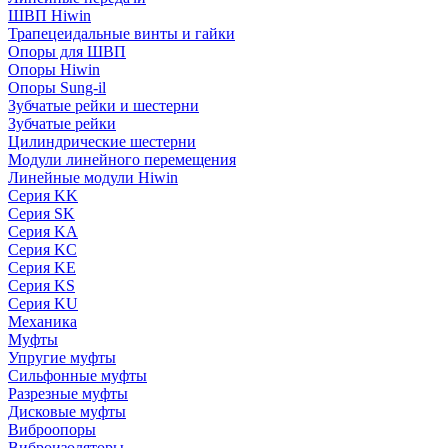
ШВП Hiwin
Трапецеидальные винты и гайки
Опоры для ШВП
Опоры Hiwin
Опоры Sung-il
Зубчатые рейки и шестерни
Зубчатые рейки
Цилиндрические шестерни
Модули линейного перемещения
Линейные модули Hiwin
Серия KK
Серия SK
Серия KA
Серия KC
Серия KE
Серия KS
Серия KU
Механика
Муфты
Упругие муфты
Сильфонные муфты
Разрезные муфты
Дисковые муфты
Виброопоры
Виброизоляторы