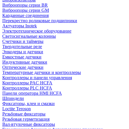
Виброопоры серии BR
Виброопоры серии GM
Карданные соединения
Перекрестно роликовые подшипники
Актуаторы Inotek
Электротехническое оборудование
Светосигнальные колонны
Счетчики и таймеры
Твердотельные реле
Энкодеры и датчики
Емкостные датчики
Индуктивные датчики
Оптические датчики
Температурные датчики и контроллеры
Контроллеры и панели управления
Контроллеры PAC HCFA
Контроллеры PLC HCFA
Панели оператора HMI HCFA
Шпиндели
Фиксаторы, клеи и смазки
Loctite Teroson
Резьбовые фиксаторы
Резьбовая герметизация
Вал-втулочные фиксаторы