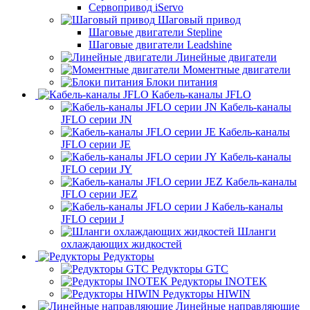
Сервопривод iServo
Шаговый привод
Шаговые двигатели Stepline
Шаговые двигатели Leadshine
Линейные двигатели
Моментные двигатели
Блоки питания
Кабель-каналы JFLO
Кабель-каналы
JFLO серии JN
Кабель-каналы
JFLO серии JE
Кабель-каналы
JFLO серии JY
Кабель-каналы
JFLO серии JEZ
Кабель-каналы
JFLO серии J
Шланги
охлаждающих жидкостей
Редукторы
Редукторы GTC
Редукторы INOTEK
Редукторы HIWIN
Линейные направляющие