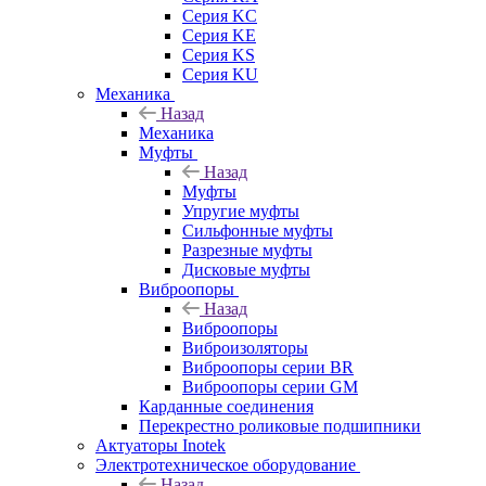
Серия KC
Серия KE
Серия KS
Серия KU
Механика
Назад
Механика
Муфты
Назад
Муфты
Упругие муфты
Сильфонные муфты
Разрезные муфты
Дисковые муфты
Виброопоры
Назад
Виброопоры
Виброизоляторы
Виброопоры серии BR
Виброопоры серии GM
Карданные соединения
Перекрестно роликовые подшипники
Актуаторы Inotek
Электротехническое оборудование
Назад