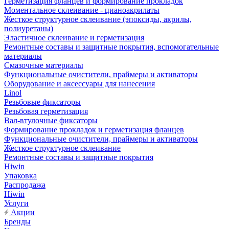
Герметизация фланцев и формирование прокладок
Моментальное склеивание - цианоакрилаты
Жесткое структурное склеивание (эпоксиды, акрилы,
полиуретаны)
Эластичное склеивание и герметизация
Ремонтные составы и защитные покрытия, вспомогательные
материалы
Смазочные материалы
Функциональные очистители, праймеры и активаторы
Оборудование и аксессуары для нанесения
Linol
Резьбовые фиксаторы
Резьбовая герметизация
Вал-втулочные фиксаторы
Формирование прокладок и герметизация фланцев
Функциональные очистители, праймеры и активаторы
Жесткое структурное склеивание
Ремонтные составы и защитные покрытия
Hiwin
Упаковка
Распродажа
Hiwin
Услуги
Акции
Бренды