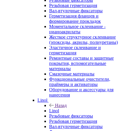
Резьбовые фиксаторы
Резьбовая герметизация
Вал-втулочные фиксаторы
Герметизация фланцев и
формирование прокладок
Моментальное склеивание -
цианоакрилаты
Жесткое структурное склеивание
(эпоксиды, акрилы, полиуретаны)
Эластичное склеивание и
герметизация
Ремонтные составы и защитные
покрытия, вспомогательные
материалы
Смазочные материалы
Функциональные очистители,
праймеры и активаторы
Оборудование и аксессуары для
нанесения
Linol
Назад
Linol
Резьбовые фиксаторы
Резьбовая герметизация
Вал-втулочные фиксаторы