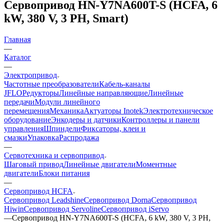
Сервопривод HN-Y7NA600T-S (HCFA, 6
kW, 380 V, 3 PH, Smart)
Главная
—
Каталог
—
Электропривод
Частотные преобразователи
Кабель-каналы
JFLO
Редукторы
Линейные направляющие
Линейные
передачи
Модули линейного
перемещения
Механика
Актуаторы Inotek
Электротехническое
оборудование
Энкодеры и датчики
Контроллеры и панели
управления
Шпиндели
Фиксаторы, клеи и
смазки
Упаковка
Распродажа
—
Сервотехника и сервопривод
Шаговый привод
Линейные двигатели
Моментные
двигатели
Блоки питания
—
Сервопривод HCFA
Сервопривод Leadshine
Сервопривод Dorna
Сервопривод
Hiwin
Сервопривод Servoline
Сервопривод iServo
—
Сервопривод HN-Y7NA600T-S (HCFA, 6 kW, 380 V, 3 PH,