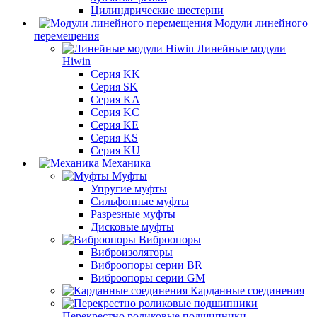
Цилиндрические шестерни
Модули линейного
перемещения
Линейные модули
Hiwin
Серия KK
Серия SK
Серия KA
Серия KC
Серия KE
Серия KS
Серия KU
Механика
Муфты
Упругие муфты
Сильфонные муфты
Разрезные муфты
Дисковые муфты
Виброопоры
Виброизоляторы
Виброопоры серии BR
Виброопоры серии GM
Карданные соединения
Перекрестно роликовые подшипники