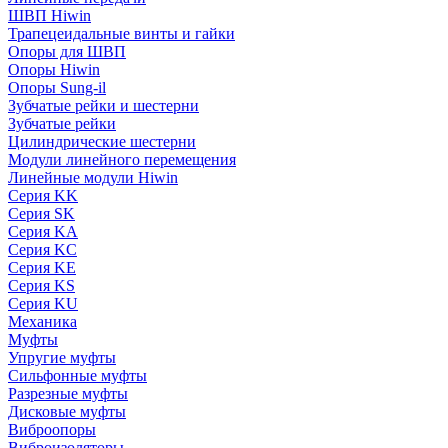
ШВП Hiwin
Трапецеидальные винты и гайки
Опоры для ШВП
Опоры Hiwin
Опоры Sung-il
Зубчатые рейки и шестерни
Зубчатые рейки
Цилиндрические шестерни
Модули линейного перемещения
Линейные модули Hiwin
Серия KK
Серия SK
Серия KA
Серия KC
Серия KE
Серия KS
Серия KU
Механика
Муфты
Упругие муфты
Сильфонные муфты
Разрезные муфты
Дисковые муфты
Виброопоры
Виброизоляторы