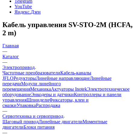
Telegram
YouTube
Яндекс.Дзен
Кабель управления SV-STO-2M (HCFA,
2 m)
Главная
—
Каталог
—
Электропривод
Частотные преобразователи
Кабель-каналы
JFLO
Редукторы
Линейные направляющие
Линейные
передачи
Модули линейного
перемещения
Механика
Актуаторы Inotek
Электротехническое
оборудование
Энкодеры и датчики
Контроллеры и панели
управления
Шпиндели
Фиксаторы, клеи и
смазки
Упаковка
Распродажа
—
Сервотехника и сервопривод
Шаговый привод
Линейные двигатели
Моментные
двигатели
Блоки питания
—