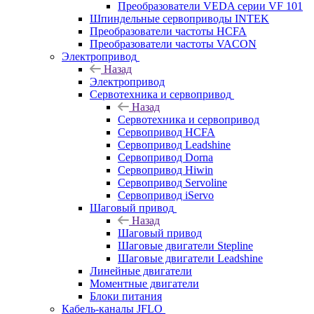
Преобразователи VEDA серии VF 101
Шпиндельные сервоприводы INTEK
Преобразователи частоты HCFA
Преобразователи частоты VACON
Электропривод
Назад
Электропривод
Сервотехника и сервопривод
Назад
Сервотехника и сервопривод
Сервопривод HCFA
Сервопривод Leadshine
Сервопривод Dorna
Сервопривод Hiwin
Сервопривод Servoline
Сервопривод iServo
Шаговый привод
Назад
Шаговый привод
Шаговые двигатели Stepline
Шаговые двигатели Leadshine
Линейные двигатели
Моментные двигатели
Блоки питания
Кабель-каналы JFLO