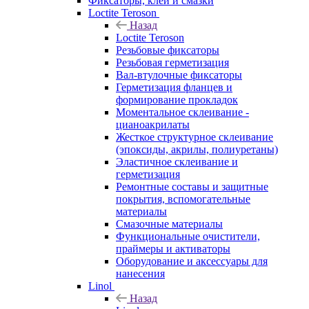
Фиксаторы, клеи и смазки
Loctite Teroson
Назад
Loctite Teroson
Резьбовые фиксаторы
Резьбовая герметизация
Вал-втулочные фиксаторы
Герметизация фланцев и
формирование прокладок
Моментальное склеивание -
цианоакрилаты
Жесткое структурное склеивание
(эпоксиды, акрилы, полиуретаны)
Эластичное склеивание и
герметизация
Ремонтные составы и защитные
покрытия, вспомогательные
материалы
Смазочные материалы
Функциональные очистители,
праймеры и активаторы
Оборудование и аксессуары для
нанесения
Linol
Назад