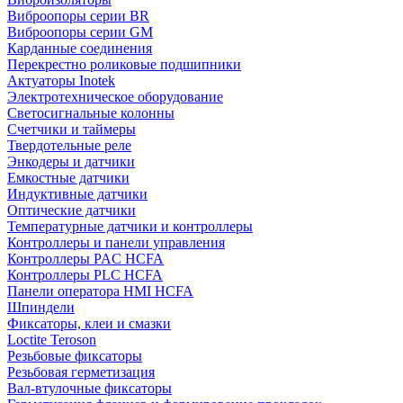
Виброопоры серии BR
Виброопоры серии GM
Карданные соединения
Перекрестно роликовые подшипники
Актуаторы Inotek
Электротехническое оборудование
Светосигнальные колонны
Счетчики и таймеры
Твердотельные реле
Энкодеры и датчики
Емкостные датчики
Индуктивные датчики
Оптические датчики
Температурные датчики и контроллеры
Контроллеры и панели управления
Контроллеры PAC HCFA
Контроллеры PLC HCFA
Панели оператора HMI HCFA
Шпиндели
Фиксаторы, клеи и смазки
Loctite Teroson
Резьбовые фиксаторы
Резьбовая герметизация
Вал-втулочные фиксаторы