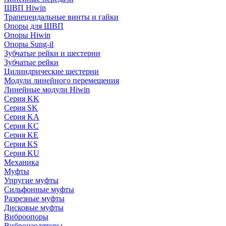
ШВП Hiwin
Трапецеидальные винты и гайки
Опоры для ШВП
Опоры Hiwin
Опоры Sung-il
Зубчатые рейки и шестерни
Зубчатые рейки
Цилиндрические шестерни
Модули линейного перемещения
Линейные модули Hiwin
Серия KK
Серия SK
Серия KA
Серия KC
Серия KE
Серия KS
Серия KU
Механика
Муфты
Упругие муфты
Сильфонные муфты
Разрезные муфты
Дисковые муфты
Виброопоры
Виброизоляторы