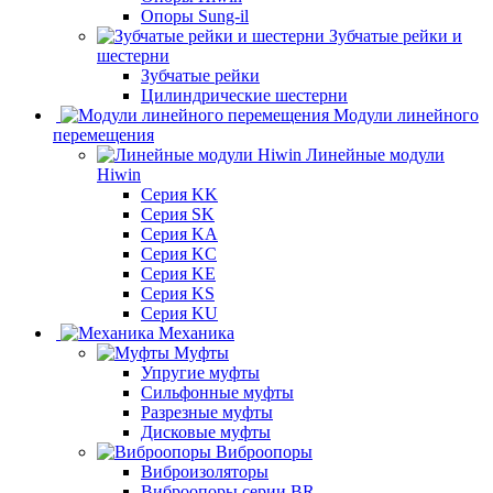
Опоры Sung-il
Зубчатые рейки и
шестерни
Зубчатые рейки
Цилиндрические шестерни
Модули линейного
перемещения
Линейные модули
Hiwin
Серия KK
Серия SK
Серия KA
Серия KC
Серия KE
Серия KS
Серия KU
Механика
Муфты
Упругие муфты
Сильфонные муфты
Разрезные муфты
Дисковые муфты
Виброопоры
Виброизоляторы
Виброопоры серии BR