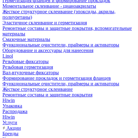
Герметизация фланцев и формирование прокладок
Моментальное склеивание - цианоакрилаты
Жесткое структурное склеивание (эпоксиды, акрилы,
полиуретаны)
Эластичное склеивание и герметизация
Ремонтные составы и защитные покрытия, вспомогательные
материалы
Смазочные материалы
Функциональные очистители, праймеры и активаторы
Оборудование и аксессуары для нанесения
Linol
Резьбовые фиксаторы
Резьбовая герметизация
Вал-втулочные фиксаторы
Формирование прокладок и герметизация фланцев
Функциональные очистители, праймеры и активаторы
Жесткое структурное склеивание
Ремонтные составы и защитные покрытия
Hiwin
Упаковка
Распродажа
Hiwin
Услуги
Акции
Бренды