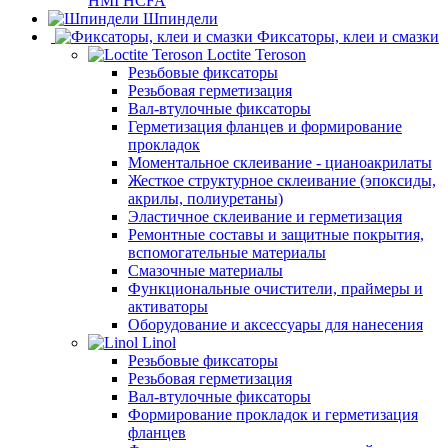
HMI HCFA
Шпиндели
Фиксаторы, клеи и смазки
Loctite Teroson
Резьбовые фиксаторы
Резьбовая герметизация
Вал-втулочные фиксаторы
Герметизация фланцев и формирование
прокладок
Моментальное склеивание - цианоакрилаты
Жесткое структурное склеивание (эпоксиды,
акрилы, полиуретаны)
Эластичное склеивание и герметизация
Ремонтные составы и защитные покрытия,
вспомогательные материалы
Смазочные материалы
Функциональные очистители, праймеры и
активаторы
Оборудование и аксессуары для нанесения
Linol
Резьбовые фиксаторы
Резьбовая герметизация
Вал-втулочные фиксаторы
Формирование прокладок и герметизация
фланцев