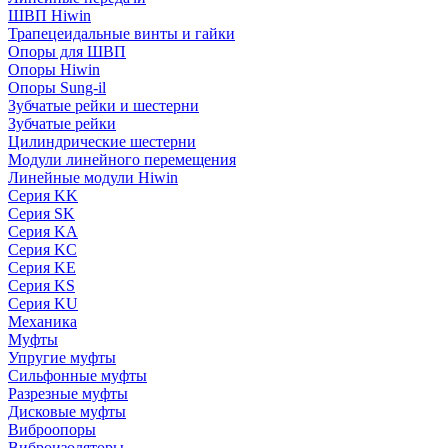
ШВП Hiwin
Трапецеидальные винты и гайки
Опоры для ШВП
Опоры Hiwin
Опоры Sung-il
Зубчатые рейки и шестерни
Зубчатые рейки
Цилиндрические шестерни
Модули линейного перемещения
Линейные модули Hiwin
Серия KK
Серия SK
Серия KA
Серия KC
Серия KE
Серия KS
Серия KU
Механика
Муфты
Упругие муфты
Сильфонные муфты
Разрезные муфты
Дисковые муфты
Виброопоры
Виброизоляторы