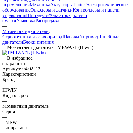
перемещения
Механика
Актуаторы Inotek
Электротехническое
оборудование
Энкодеры и датчики
Контроллеры и панели
управления
Шпиндели
Фиксаторы, клеи и
смазки
Упаковка
Распродажа
—
Моментные двигатели
Сервотехника и сервопривод
Шаговый привод
Линейные
двигатели
Блоки питания
—
Моментный двигатель TMRWA7L (Hiwin)
В избранное
Сравнить
Артикул:
04-02212
Характеристики
Бренд
—
HIWIN
Вид товаров
—
Моментный двигатель
Серия
—
TMRW
Типоразмер
—