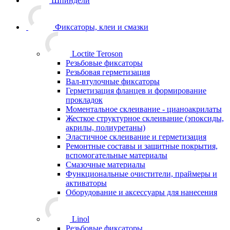
Шпиндели
Фиксаторы, клеи и смазки
Loctite Teroson
Резьбовые фиксаторы
Резьбовая герметизация
Вал-втулочные фиксаторы
Герметизация фланцев и формирование
прокладок
Моментальное склеивание - цианоакрилаты
Жесткое структурное склеивание (эпоксиды,
акрилы, полиуретаны)
Эластичное склеивание и герметизация
Ремонтные составы и защитные покрытия,
вспомогательные материалы
Смазочные материалы
Функциональные очистители, праймеры и
активаторы
Оборудование и аксессуары для нанесения
Linol
Резьбовые фиксаторы