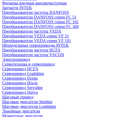
Фильтры входные высокочастотные
Запчасти INTEK
Преобразователи частоты DANFOSS
Преобразователи DANFOSS серии FC 51
Преобразователи DANFOSS серии FC 101
Преобразователи DANFOSS серии FC 360
Преобразователи частоты VEDA
Преобразователи VEDA серии VF 51
Преобразователи VEDA серии VF 101
Шпиндельные сервоприводы INTEK
Преобразователи частоты HCFA
Преобразователи частоты VACON
Электропривод
Сервотехника и сервопривод
Сервопривод HCFA
Сервопривод Leadshine
Сервопривод Dorna
Сервопривод Hiwin
Сервопривод Servoline
Сервопривод iServo
Шаговый привод
Шаговые двигатели Stepline
Шаговые двигатели Leadshine
Линейные двигатели
Моментные двигатели