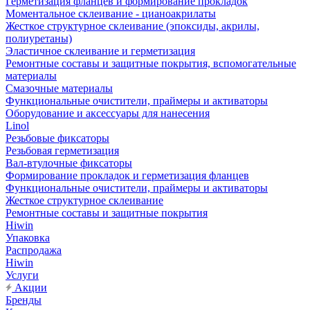
Герметизация фланцев и формирование прокладок
Моментальное склеивание - цианоакрилаты
Жесткое структурное склеивание (эпоксиды, акрилы,
полиуретаны)
Эластичное склеивание и герметизация
Ремонтные составы и защитные покрытия, вспомогательные
материалы
Смазочные материалы
Функциональные очистители, праймеры и активаторы
Оборудование и аксессуары для нанесения
Linol
Резьбовые фиксаторы
Резьбовая герметизация
Вал-втулочные фиксаторы
Формирование прокладок и герметизация фланцев
Функциональные очистители, праймеры и активаторы
Жесткое структурное склеивание
Ремонтные составы и защитные покрытия
Hiwin
Упаковка
Распродажа
Hiwin
Услуги
Акции
Бренды