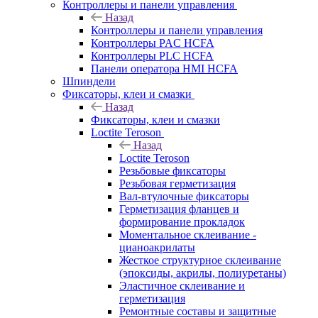
Контроллеры и панели управления
Назад
Контроллеры и панели управления
Контроллеры PAC HCFA
Контроллеры PLC HCFA
Панели оператора HMI HCFA
Шпиндели
Фиксаторы, клеи и смазки
Назад
Фиксаторы, клеи и смазки
Loctite Teroson
Назад
Loctite Teroson
Резьбовые фиксаторы
Резьбовая герметизация
Вал-втулочные фиксаторы
Герметизация фланцев и
формирование прокладок
Моментальное склеивание -
цианоакрилаты
Жесткое структурное склеивание
(эпоксиды, акрилы, полиуретаны)
Эластичное склеивание и
герметизация
Ремонтные составы и защитные