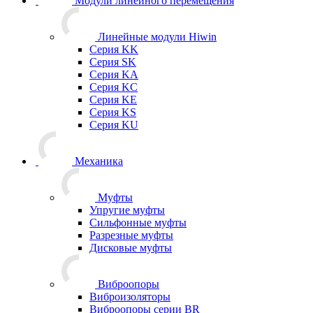
Модули линейного перемещения
Линейные модули Hiwin
Серия KK
Серия SK
Серия KA
Серия KC
Серия KE
Серия KS
Серия KU
Механика
Муфты
Упругие муфты
Сильфонные муфты
Разрезные муфты
Дисковые муфты
Виброопоры
Виброизоляторы
Виброопоры серии BR