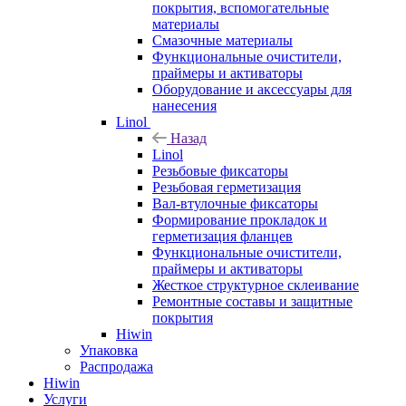
покрытия, вспомогательные
материалы
Смазочные материалы
Функциональные очистители,
праймеры и активаторы
Оборудование и аксессуары для
нанесения
Linol
Назад
Linol
Резьбовые фиксаторы
Резьбовая герметизация
Вал-втулочные фиксаторы
Формирование прокладок и
герметизация фланцев
Функциональные очистители,
праймеры и активаторы
Жесткое структурное склеивание
Ремонтные составы и защитные
покрытия
Hiwin
Упаковка
Распродажа
Hiwin
Услуги