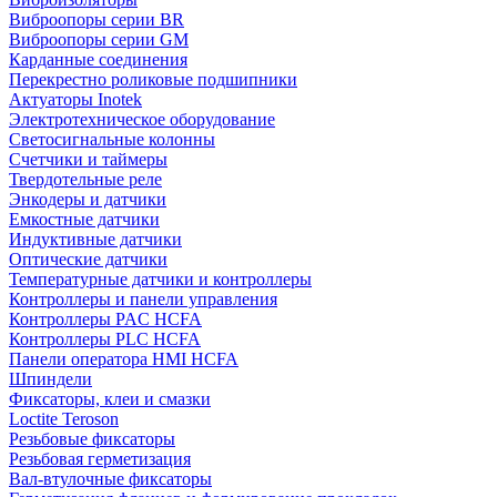
Виброопоры серии BR
Виброопоры серии GM
Карданные соединения
Перекрестно роликовые подшипники
Актуаторы Inotek
Электротехническое оборудование
Светосигнальные колонны
Счетчики и таймеры
Твердотельные реле
Энкодеры и датчики
Емкостные датчики
Индуктивные датчики
Оптические датчики
Температурные датчики и контроллеры
Контроллеры и панели управления
Контроллеры PAC HCFA
Контроллеры PLC HCFA
Панели оператора HMI HCFA
Шпиндели
Фиксаторы, клеи и смазки
Loctite Teroson
Резьбовые фиксаторы
Резьбовая герметизация
Вал-втулочные фиксаторы