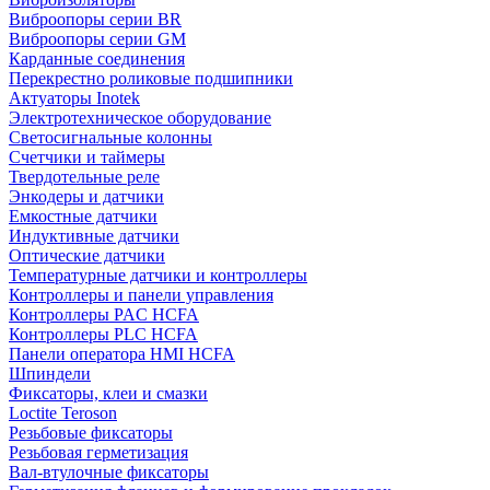
Виброопоры серии BR
Виброопоры серии GM
Карданные соединения
Перекрестно роликовые подшипники
Актуаторы Inotek
Электротехническое оборудование
Светосигнальные колонны
Счетчики и таймеры
Твердотельные реле
Энкодеры и датчики
Емкостные датчики
Индуктивные датчики
Оптические датчики
Температурные датчики и контроллеры
Контроллеры и панели управления
Контроллеры PAC HCFA
Контроллеры PLC HCFA
Панели оператора HMI HCFA
Шпиндели
Фиксаторы, клеи и смазки
Loctite Teroson
Резьбовые фиксаторы
Резьбовая герметизация
Вал-втулочные фиксаторы