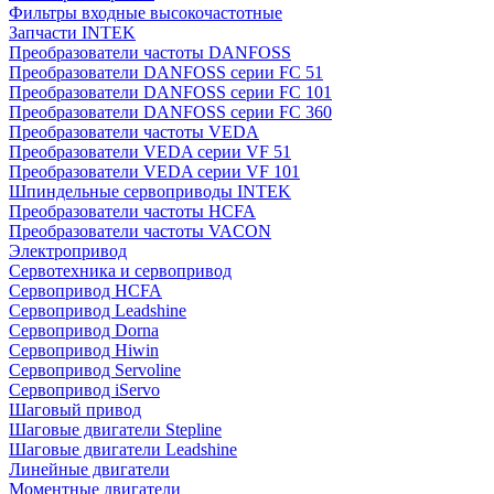
Фильтры входные высокочастотные
Запчасти INTEK
Преобразователи частоты DANFOSS
Преобразователи DANFOSS серии FC 51
Преобразователи DANFOSS серии FC 101
Преобразователи DANFOSS серии FC 360
Преобразователи частоты VEDA
Преобразователи VEDA серии VF 51
Преобразователи VEDA серии VF 101
Шпиндельные сервоприводы INTEK
Преобразователи частоты HCFA
Преобразователи частоты VACON
Электропривод
Сервотехника и сервопривод
Сервопривод HCFA
Сервопривод Leadshine
Сервопривод Dorna
Сервопривод Hiwin
Сервопривод Servoline
Сервопривод iServo
Шаговый привод
Шаговые двигатели Stepline
Шаговые двигатели Leadshine
Линейные двигатели
Моментные двигатели