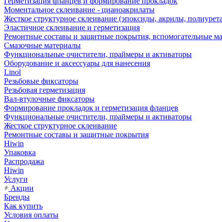
Герметизация фланцев и формирование прокладок
Моментальное склеивание - цианоакрилаты
Жесткое структурное склеивание (эпоксиды, акрилы, полиурет
Эластичное склеивание и герметизация
Ремонтные составы и защитные покрытия, вспомогательные м
Смазочные материалы
Функциональные очистители, праймеры и активаторы
Оборудование и аксессуары для нанесения
Linol
Резьбовые фиксаторы
Резьбовая герметизация
Вал-втулочные фиксаторы
Формирование прокладок и герметизация фланцев
Функциональные очистители, праймеры и активаторы
Жесткое структурное склеивание
Ремонтные составы и защитные покрытия
Hiwin
Упаковка
Распродажа
Hiwin
Услуги
Акции
Бренды
Как купить
Условия оплаты