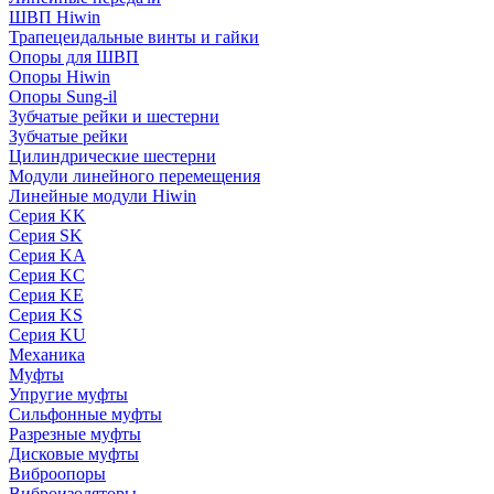
ШВП Hiwin
Трапецеидальные винты и гайки
Опоры для ШВП
Опоры Hiwin
Опоры Sung-il
Зубчатые рейки и шестерни
Зубчатые рейки
Цилиндрические шестерни
Модули линейного перемещения
Линейные модули Hiwin
Серия KK
Серия SK
Серия KA
Серия KC
Серия KE
Серия KS
Серия KU
Механика
Муфты
Упругие муфты
Сильфонные муфты
Разрезные муфты
Дисковые муфты
Виброопоры
Виброизоляторы