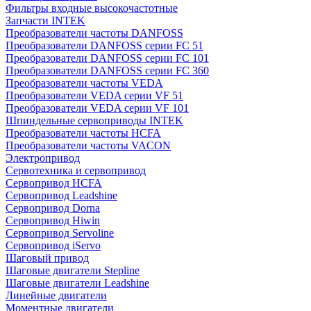
Фильтры входные высокочастотные
Запчасти INTEK
Преобразователи частоты DANFOSS
Преобразователи DANFOSS серии FC 51
Преобразователи DANFOSS серии FC 101
Преобразователи DANFOSS серии FC 360
Преобразователи частоты VEDA
Преобразователи VEDA серии VF 51
Преобразователи VEDA серии VF 101
Шпиндельные сервоприводы INTEK
Преобразователи частоты HCFA
Преобразователи частоты VACON
Электропривод
Сервотехника и сервопривод
Сервопривод HCFA
Сервопривод Leadshine
Сервопривод Dorna
Сервопривод Hiwin
Сервопривод Servoline
Сервопривод iServo
Шаговый привод
Шаговые двигатели Stepline
Шаговые двигатели Leadshine
Линейные двигатели
Моментные двигатели