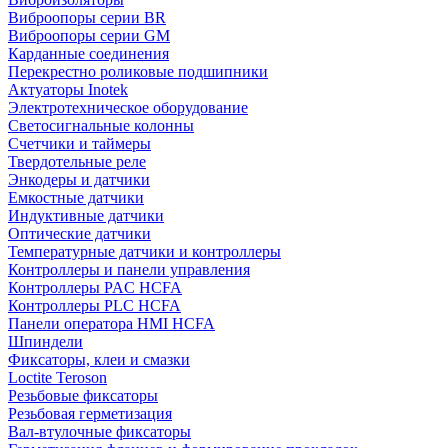
Виброопоры серии BR
Виброопоры серии GM
Карданные соединения
Перекрестно роликовые подшипники
Актуаторы Inotek
Электротехническое оборудование
Светосигнальные колонны
Счетчики и таймеры
Твердотельные реле
Энкодеры и датчики
Емкостные датчики
Индуктивные датчики
Оптические датчики
Температурные датчики и контроллеры
Контроллеры и панели управления
Контроллеры PAC HCFA
Контроллеры PLC HCFA
Панели оператора HMI HCFA
Шпиндели
Фиксаторы, клеи и смазки
Loctite Teroson
Резьбовые фиксаторы
Резьбовая герметизация
Вал-втулочные фиксаторы