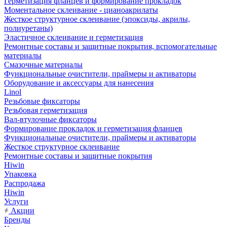
Герметизация фланцев и формирование прокладок
Моментальное склеивание - цианоакрилаты
Жесткое структурное склеивание (эпоксиды, акрилы,
полиуретаны)
Эластичное склеивание и герметизация
Ремонтные составы и защитные покрытия, вспомогательные
материалы
Смазочные материалы
Функциональные очистители, праймеры и активаторы
Оборудование и аксессуары для нанесения
Linol
Резьбовые фиксаторы
Резьбовая герметизация
Вал-втулочные фиксаторы
Формирование прокладок и герметизация фланцев
Функциональные очистители, праймеры и активаторы
Жесткое структурное склеивание
Ремонтные составы и защитные покрытия
Hiwin
Упаковка
Распродажа
Hiwin
Услуги
Акции
Бренды