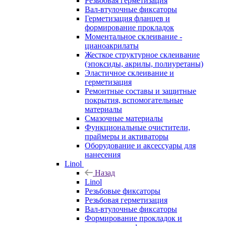
Резьбовая герметизация
Вал-втулочные фиксаторы
Герметизация фланцев и
формирование прокладок
Моментальное склеивание -
цианоакрилаты
Жесткое структурное склеивание
(эпоксиды, акрилы, полиуретаны)
Эластичное склеивание и
герметизация
Ремонтные составы и защитные
покрытия, вспомогательные
материалы
Смазочные материалы
Функциональные очистители,
праймеры и активаторы
Оборудование и аксессуары для
нанесения
Linol
Назад
Linol
Резьбовые фиксаторы
Резьбовая герметизация
Вал-втулочные фиксаторы
Формирование прокладок и