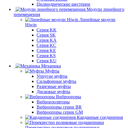
Цилиндрические шестерни
Модули линейного
перемещения
Линейные модули
Hiwin
Серия KK
Серия SK
Серия KA
Серия KC
Серия KE
Серия KS
Серия KU
Механика
Муфты
Упругие муфты
Сильфонные муфты
Разрезные муфты
Дисковые муфты
Виброопоры
Виброизоляторы
Виброопоры серии BR
Виброопоры серии GM
Карданные соединения
Перекрестно роликовые подшипники