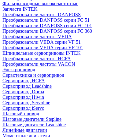
Фильтры входные высокочастотные
Запчасти INTEK
Преобразователи частоты DANFOSS
Преобразователи DANFOSS серии FC 51
Преобразователи DANFOSS серии FC 101
Преобразователи DANFOSS серии FC 360
Преобразователи частоты VEDA
Преобразователи VEDA серии VF 51
Преобразователи VEDA серии VF 101
Шпиндельные сервоприводы INTEK
Преобразователи частоты HCFA
Преобразователи частоты VACON
Электропривод
Сервотехника и сервопривод
Сервопривод HCFA
Сервопривод Leadshine
Сервопривод Dorna
Сервопривод Hiwin
Сервопривод Servoline
Сервопривод iServo
Шаговый привод
Шаговые двигатели Stepline
Шаговые двигатели Leadshine
Линейные двигатели
Моментные двигатели