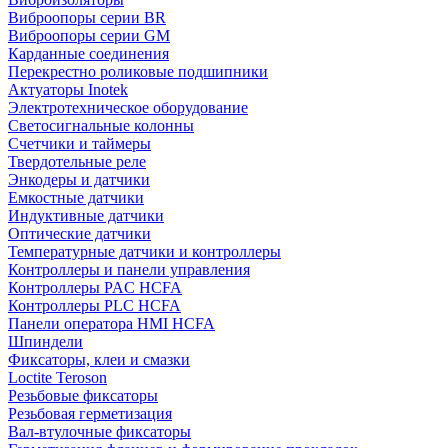
Виброопоры серии BR
Виброопоры серии GM
Карданные соединения
Перекрестно роликовые подшипники
Актуаторы Inotek
Электротехническое оборудование
Светосигнальные колонны
Счетчики и таймеры
Твердотельные реле
Энкодеры и датчики
Емкостные датчики
Индуктивные датчики
Оптические датчики
Температурные датчики и контроллеры
Контроллеры и панели управления
Контроллеры PAC HCFA
Контроллеры PLC HCFA
Панели оператора HMI HCFA
Шпиндели
Фиксаторы, клеи и смазки
Loctite Teroson
Резьбовые фиксаторы
Резьбовая герметизация
Вал-втулочные фиксаторы