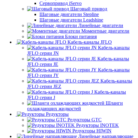
Сервопривод iServo
Шаговый привод
Шаговые двигатели Stepline
Шаговые двигатели Leadshine
Линейные двигатели
Моментные двигатели
Блоки питания
Кабель-каналы JFLO
Кабель-каналы
JFLO серии JN
Кабель-каналы
JFLO серии JE
Кабель-каналы
JFLO серии JY
Кабель-каналы
JFLO серии JEZ
Кабель-каналы
JFLO серии J
Шланги
охлаждающих жидкостей
Редукторы
Редукторы GTC
Редукторы INOTEK
Редукторы HIWIN
Линейные направляющие