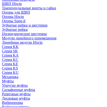
ШВП Hiwin
Трапецеидальные винты и гайки
Опоры для ШВП
Опоры Hiwin
Опоры Sung-il
Зубчатые рейки и шестерни
Зубчатые рейки
Цилиндрические шестерни
Модули линейного перемещения
Линейные модули Hiwin
Серия KK
Серия SK
Серия KA
Серия KC
Серия KE
Серия KS
Серия KU
Механика
Муфты
Упругие муфты
Сильфонные муфты
Разрезные муфты
Дисковые муфты
Виброопоры
Виброизоляторы