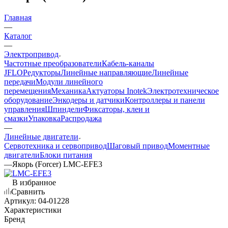
Главная
—
Каталог
—
Электропривод
Частотные преобразователи
Кабель-каналы
JFLO
Редукторы
Линейные направляющие
Линейные
передачи
Модули линейного
перемещения
Механика
Актуаторы Inotek
Электротехническое
оборудование
Энкодеры и датчики
Контроллеры и панели
управления
Шпиндели
Фиксаторы, клеи и
смазки
Упаковка
Распродажа
—
Линейные двигатели
Сервотехника и сервопривод
Шаговый привод
Моментные
двигатели
Блоки питания
—
Якорь (Forcer) LMC-EFE3
В избранное
Сравнить
Артикул:
04-01228
Характеристики
Бренд