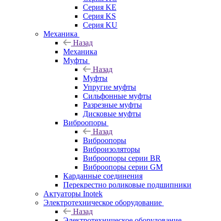
Серия KE
Серия KS
Серия KU
Механика
Назад
Механика
Муфты
Назад
Муфты
Упругие муфты
Сильфонные муфты
Разрезные муфты
Дисковые муфты
Виброопоры
Назад
Виброопоры
Виброизоляторы
Виброопоры серии BR
Виброопоры серии GM
Карданные соединения
Перекрестно роликовые подшипники
Актуаторы Inotek
Электротехническое оборудование
Назад
Электротехническое оборудование