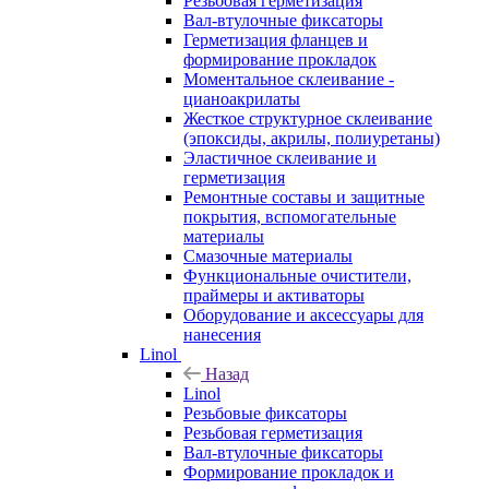
Резьбовая герметизация
Вал-втулочные фиксаторы
Герметизация фланцев и
формирование прокладок
Моментальное склеивание -
цианоакрилаты
Жесткое структурное склеивание
(эпоксиды, акрилы, полиуретаны)
Эластичное склеивание и
герметизация
Ремонтные составы и защитные
покрытия, вспомогательные
материалы
Смазочные материалы
Функциональные очистители,
праймеры и активаторы
Оборудование и аксессуары для
нанесения
Linol
Назад
Linol
Резьбовые фиксаторы
Резьбовая герметизация
Вал-втулочные фиксаторы
Формирование прокладок и