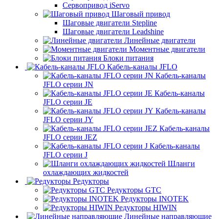
Сервопривод iServo
Шаговый привод
Шаговые двигатели Stepline
Шаговые двигатели Leadshine
Линейные двигатели
Моментные двигатели
Блоки питания
Кабель-каналы JFLO
Кабель-каналы
JFLO серии JN
Кабель-каналы
JFLO серии JE
Кабель-каналы
JFLO серии JY
Кабель-каналы
JFLO серии JEZ
Кабель-каналы
JFLO серии J
Шланги
охлаждающих жидкостей
Редукторы
Редукторы GTC
Редукторы INOTEK
Редукторы HIWIN
Линейные направляющие