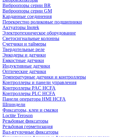
Виброопоры серии BR
Виброопоры серии GM
Карданные соединения
Перекрестно роликовые подшипники
Актуаторы Inotek
Электротехническое оборудование
Светосигнальные колонны
Счетчики и таймеры
Твердотельные реле
Энкодеры и датчики
Емкостные датчики
Индуктивные датчики
Оптические датчики
Температурные датчики и контроллеры
Контроллеры и панели управления
Контроллеры PAC HCFA
Контроллеры PLC HCFA
Панели оператора HMI HCFA
Шпиндели
Фиксаторы, клеи и смазки
Loctite Teroson
Резьбовые фиксаторы
Резьбовая герметизация
Вал-втулочные фиксаторы