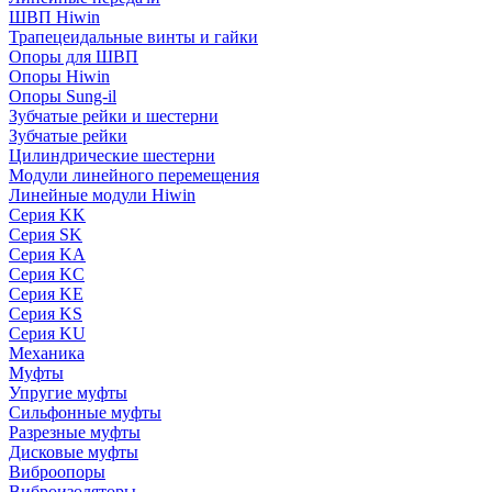
ШВП Hiwin
Трапецеидальные винты и гайки
Опоры для ШВП
Опоры Hiwin
Опоры Sung-il
Зубчатые рейки и шестерни
Зубчатые рейки
Цилиндрические шестерни
Модули линейного перемещения
Линейные модули Hiwin
Серия KK
Серия SK
Серия KA
Серия KC
Серия KE
Серия KS
Серия KU
Механика
Муфты
Упругие муфты
Сильфонные муфты
Разрезные муфты
Дисковые муфты
Виброопоры
Виброизоляторы