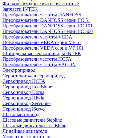
Фильтры входные высокочастотные
Запчасти INTEK
Преобразователи частоты DANFOSS
Преобразователи DANFOSS серии FC 51
Преобразователи DANFOSS серии FC 101
Преобразователи DANFOSS серии FC 360
Преобразователи частоты VEDA
Преобразователи VEDA серии VF 51
Преобразователи VEDA серии VF 101
Шпиндельные сервоприводы INTEK
Преобразователи частоты HCFA
Преобразователи частоты VACON
Электропривод
Сервотехника и сервопривод
Сервопривод HCFA
Сервопривод Leadshine
Сервопривод Dorna
Сервопривод Hiwin
Сервопривод Servoline
Сервопривод iServo
Шаговый привод
Шаговые двигатели Stepline
Шаговые двигатели Leadshine
Линейные двигатели
Моментные двигатели