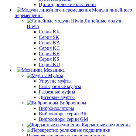
Цилиндрические шестерни
Модули линейного
перемещения
Линейные модули
Hiwin
Серия KK
Серия SK
Серия KA
Серия KC
Серия KE
Серия KS
Серия KU
Механика
Муфты
Упругие муфты
Сильфонные муфты
Разрезные муфты
Дисковые муфты
Виброопоры
Виброизоляторы
Виброопоры серии BR
Виброопоры серии GM
Карданные соединения
Перекрестно роликовые подшипники