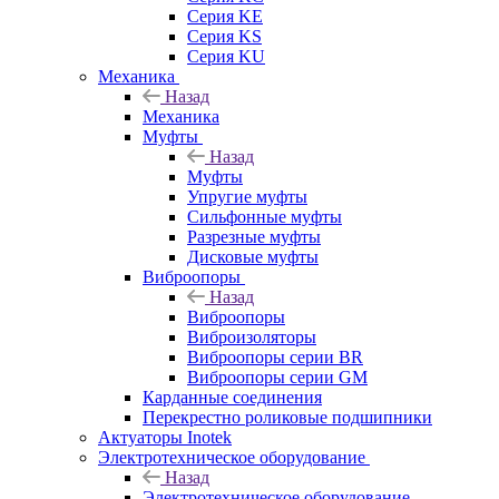
Серия KE
Серия KS
Серия KU
Механика
Назад
Механика
Муфты
Назад
Муфты
Упругие муфты
Сильфонные муфты
Разрезные муфты
Дисковые муфты
Виброопоры
Назад
Виброопоры
Виброизоляторы
Виброопоры серии BR
Виброопоры серии GM
Карданные соединения
Перекрестно роликовые подшипники
Актуаторы Inotek
Электротехническое оборудование
Назад
Электротехническое оборудование