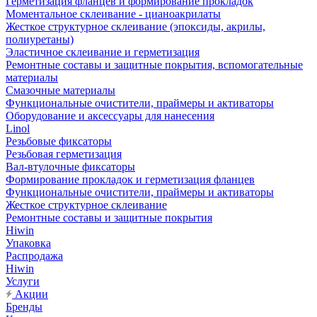
Герметизация фланцев и формирование прокладок
Моментальное склеивание - цианоакрилаты
Жесткое структурное склеивание (эпоксиды, акрилы,
полиуретаны)
Эластичное склеивание и герметизация
Ремонтные составы и защитные покрытия, вспомогательные
материалы
Смазочные материалы
Функциональные очистители, праймеры и активаторы
Оборудование и аксессуары для нанесения
Linol
Резьбовые фиксаторы
Резьбовая герметизация
Вал-втулочные фиксаторы
Формирование прокладок и герметизация фланцев
Функциональные очистители, праймеры и активаторы
Жесткое структурное склеивание
Ремонтные составы и защитные покрытия
Hiwin
Упаковка
Распродажа
Hiwin
Услуги
Акции
Бренды