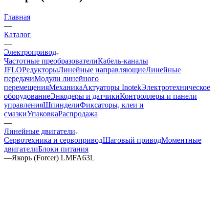
Главная
—
Каталог
—
Электропривод
Частотные преобразователи
Кабель-каналы
JFLO
Редукторы
Линейные направляющие
Линейные
передачи
Модули линейного
перемещения
Механика
Актуаторы Inotek
Электротехническое
оборудование
Энкодеры и датчики
Контроллеры и панели
управления
Шпиндели
Фиксаторы, клеи и
смазки
Упаковка
Распродажа
—
Линейные двигатели
Сервотехника и сервопривод
Шаговый привод
Моментные
двигатели
Блоки питания
—
Якорь (Forcer) LMFA63L