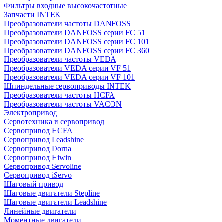
Фильтры входные высокочастотные
Запчасти INTEK
Преобразователи частоты DANFOSS
Преобразователи DANFOSS серии FC 51
Преобразователи DANFOSS серии FC 101
Преобразователи DANFOSS серии FC 360
Преобразователи частоты VEDA
Преобразователи VEDA серии VF 51
Преобразователи VEDA серии VF 101
Шпиндельные сервоприводы INTEK
Преобразователи частоты HCFA
Преобразователи частоты VACON
Электропривод
Сервотехника и сервопривод
Сервопривод HCFA
Сервопривод Leadshine
Сервопривод Dorna
Сервопривод Hiwin
Сервопривод Servoline
Сервопривод iServo
Шаговый привод
Шаговые двигатели Stepline
Шаговые двигатели Leadshine
Линейные двигатели
Моментные двигатели