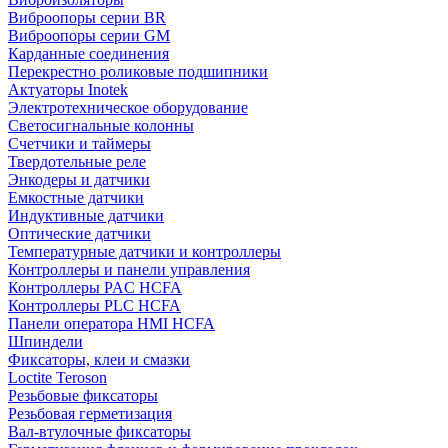
Виброопоры серии BR
Виброопоры серии GM
Карданные соединения
Перекрестно роликовые подшипники
Актуаторы Inotek
Электротехническое оборудование
Светосигнальные колонны
Счетчики и таймеры
Твердотельные реле
Энкодеры и датчики
Емкостные датчики
Индуктивные датчики
Оптические датчики
Температурные датчики и контроллеры
Контроллеры и панели управления
Контроллеры PAC HCFA
Контроллеры PLC HCFA
Панели оператора HMI HCFA
Шпиндели
Фиксаторы, клеи и смазки
Loctite Teroson
Резьбовые фиксаторы
Резьбовая герметизация
Вал-втулочные фиксаторы