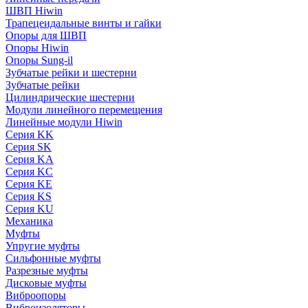
ШВП Hiwin
Трапецеидальные винты и гайки
Опоры для ШВП
Опоры Hiwin
Опоры Sung-il
Зубчатые рейки и шестерни
Зубчатые рейки
Цилиндрические шестерни
Модули линейного перемещения
Линейные модули Hiwin
Серия KK
Серия SK
Серия KA
Серия KC
Серия KE
Серия KS
Серия KU
Механика
Муфты
Упругие муфты
Сильфонные муфты
Разрезные муфты
Дисковые муфты
Виброопоры
Виброизоляторы