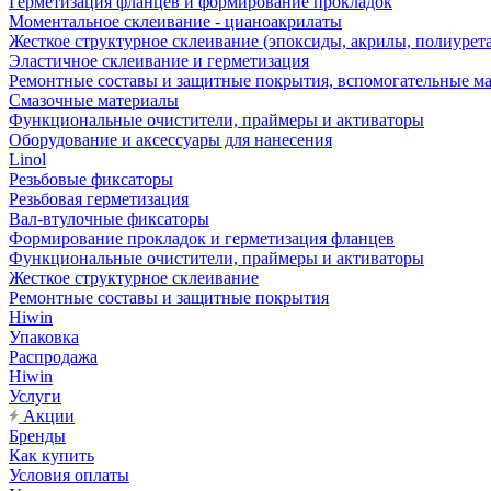
Герметизация фланцев и формирование прокладок
Моментальное склеивание - цианоакрилаты
Жесткое структурное склеивание (эпоксиды, акрилы, полиурет
Эластичное склеивание и герметизация
Ремонтные составы и защитные покрытия, вспомогательные м
Смазочные материалы
Функциональные очистители, праймеры и активаторы
Оборудование и аксессуары для нанесения
Linol
Резьбовые фиксаторы
Резьбовая герметизация
Вал-втулочные фиксаторы
Формирование прокладок и герметизация фланцев
Функциональные очистители, праймеры и активаторы
Жесткое структурное склеивание
Ремонтные составы и защитные покрытия
Hiwin
Упаковка
Распродажа
Hiwin
Услуги
Акции
Бренды
Как купить
Условия оплаты