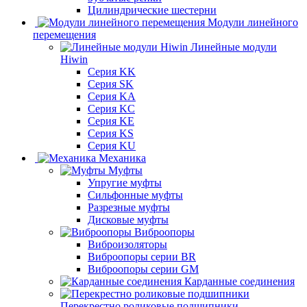
Цилиндрические шестерни
Модули линейного
перемещения
Линейные модули
Hiwin
Серия KK
Серия SK
Серия KA
Серия KC
Серия KE
Серия KS
Серия KU
Механика
Муфты
Упругие муфты
Сильфонные муфты
Разрезные муфты
Дисковые муфты
Виброопоры
Виброизоляторы
Виброопоры серии BR
Виброопоры серии GM
Карданные соединения
Перекрестно роликовые подшипники