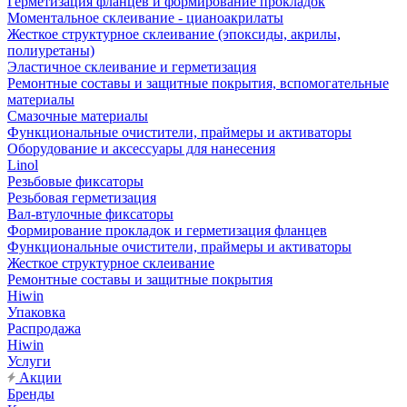
Герметизация фланцев и формирование прокладок
Моментальное склеивание - цианоакрилаты
Жесткое структурное склеивание (эпоксиды, акрилы,
полиуретаны)
Эластичное склеивание и герметизация
Ремонтные составы и защитные покрытия, вспомогательные
материалы
Смазочные материалы
Функциональные очистители, праймеры и активаторы
Оборудование и аксессуары для нанесения
Linol
Резьбовые фиксаторы
Резьбовая герметизация
Вал-втулочные фиксаторы
Формирование прокладок и герметизация фланцев
Функциональные очистители, праймеры и активаторы
Жесткое структурное склеивание
Ремонтные составы и защитные покрытия
Hiwin
Упаковка
Распродажа
Hiwin
Услуги
Акции
Бренды