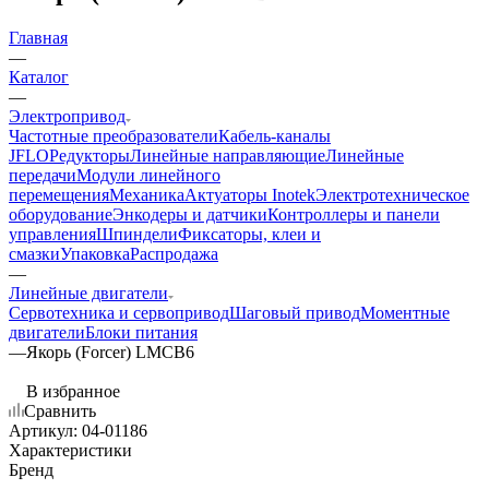
Главная
—
Каталог
—
Электропривод
Частотные преобразователи
Кабель-каналы
JFLO
Редукторы
Линейные направляющие
Линейные
передачи
Модули линейного
перемещения
Механика
Актуаторы Inotek
Электротехническое
оборудование
Энкодеры и датчики
Контроллеры и панели
управления
Шпиндели
Фиксаторы, клеи и
смазки
Упаковка
Распродажа
—
Линейные двигатели
Сервотехника и сервопривод
Шаговый привод
Моментные
двигатели
Блоки питания
—
Якорь (Forcer) LMCB6
В избранное
Сравнить
Артикул:
04-01186
Характеристики
Бренд