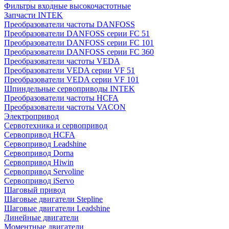
Фильтры входные высокочастотные
Запчасти INTEK
Преобразователи частоты DANFOSS
Преобразователи DANFOSS серии FC 51
Преобразователи DANFOSS серии FC 101
Преобразователи DANFOSS серии FC 360
Преобразователи частоты VEDA
Преобразователи VEDA серии VF 51
Преобразователи VEDA серии VF 101
Шпиндельные сервоприводы INTEK
Преобразователи частоты HCFA
Преобразователи частоты VACON
Электропривод
Сервотехника и сервопривод
Сервопривод HCFA
Сервопривод Leadshine
Сервопривод Dorna
Сервопривод Hiwin
Сервопривод Servoline
Сервопривод iServo
Шаговый привод
Шаговые двигатели Stepline
Шаговые двигатели Leadshine
Линейные двигатели
Моментные двигатели