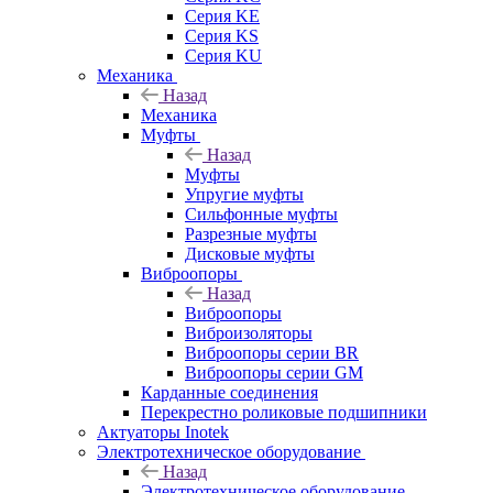
Серия KE
Серия KS
Серия KU
Механика
Назад
Механика
Муфты
Назад
Муфты
Упругие муфты
Сильфонные муфты
Разрезные муфты
Дисковые муфты
Виброопоры
Назад
Виброопоры
Виброизоляторы
Виброопоры серии BR
Виброопоры серии GM
Карданные соединения
Перекрестно роликовые подшипники
Актуаторы Inotek
Электротехническое оборудование
Назад
Электротехническое оборудование