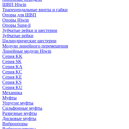
ШВП Hiwin
Трапецеидальные винты и гайки
Опоры для ШВП
Опоры Hiwin
Опоры Sung-il
Зубчатые рейки и шестерни
Зубчатые рейки
Цилиндрические шестерни
Модули линейного перемещения
Линейные модули Hiwin
Серия KK
Серия SK
Серия KA
Серия KC
Серия KE
Серия KS
Серия KU
Механика
Муфты
Упругие муфты
Сильфонные муфты
Разрезные муфты
Дисковые муфты
Виброопоры
Виброизоляторы