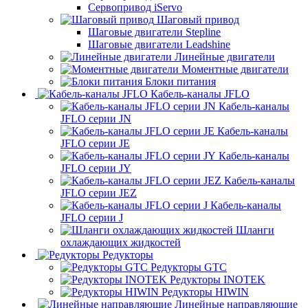
Сервопривод iServo
Шаговый привод
Шаговые двигатели Stepline
Шаговые двигатели Leadshine
Линейные двигатели
Моментные двигатели
Блоки питания
Кабель-каналы JFLO
Кабель-каналы
JFLO серии JN
Кабель-каналы
JFLO серии JE
Кабель-каналы
JFLO серии JY
Кабель-каналы
JFLO серии JEZ
Кабель-каналы
JFLO серии J
Шланги
охлаждающих жидкостей
Редукторы
Редукторы GTC
Редукторы INOTEK
Редукторы HIWIN
Линейные направляющие