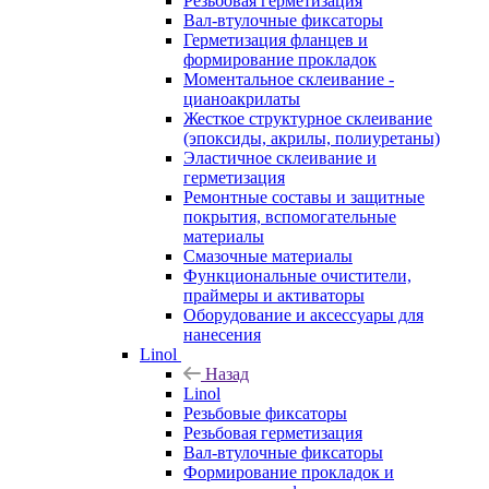
Резьбовая герметизация
Вал-втулочные фиксаторы
Герметизация фланцев и
формирование прокладок
Моментальное склеивание -
цианоакрилаты
Жесткое структурное склеивание
(эпоксиды, акрилы, полиуретаны)
Эластичное склеивание и
герметизация
Ремонтные составы и защитные
покрытия, вспомогательные
материалы
Смазочные материалы
Функциональные очистители,
праймеры и активаторы
Оборудование и аксессуары для
нанесения
Linol
Назад
Linol
Резьбовые фиксаторы
Резьбовая герметизация
Вал-втулочные фиксаторы
Формирование прокладок и