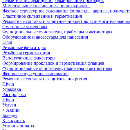
Герметизация фланцев и формирование прокладок
Моментальное склеивание - цианоакрилаты
Жесткое структурное склеивание (эпоксиды, акрилы, полиурет
Эластичное склеивание и герметизация
Ремонтные составы и защитные покрытия, вспомогательные м
Смазочные материалы
Функциональные очистители, праймеры и активаторы
Оборудование и аксессуары для нанесения
Linol
Резьбовые фиксаторы
Резьбовая герметизация
Вал-втулочные фиксаторы
Формирование прокладок и герметизация фланцев
Функциональные очистители, праймеры и активаторы
Жесткое структурное склеивание
Ремонтные составы и защитные покрытия
Hiwin
Упаковка
Распродажа
Hiwin
Услуги
Акции
Бренды
Как купить
Условия оплаты