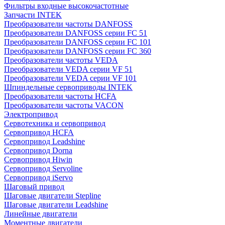
Фильтры входные высокочастотные
Запчасти INTEK
Преобразователи частоты DANFOSS
Преобразователи DANFOSS серии FC 51
Преобразователи DANFOSS серии FC 101
Преобразователи DANFOSS серии FC 360
Преобразователи частоты VEDA
Преобразователи VEDA серии VF 51
Преобразователи VEDA серии VF 101
Шпиндельные сервоприводы INTEK
Преобразователи частоты HCFA
Преобразователи частоты VACON
Электропривод
Сервотехника и сервопривод
Сервопривод HCFA
Сервопривод Leadshine
Сервопривод Dorna
Сервопривод Hiwin
Сервопривод Servoline
Сервопривод iServo
Шаговый привод
Шаговые двигатели Stepline
Шаговые двигатели Leadshine
Линейные двигатели
Моментные двигатели