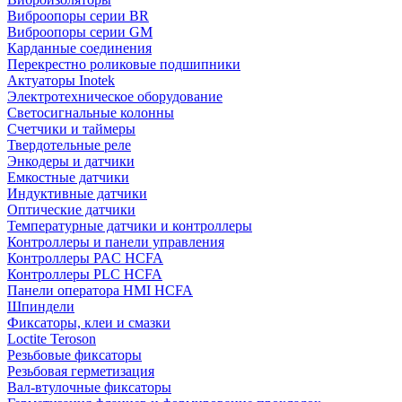
Виброопоры серии BR
Виброопоры серии GM
Карданные соединения
Перекрестно роликовые подшипники
Актуаторы Inotek
Электротехническое оборудование
Светосигнальные колонны
Счетчики и таймеры
Твердотельные реле
Энкодеры и датчики
Емкостные датчики
Индуктивные датчики
Оптические датчики
Температурные датчики и контроллеры
Контроллеры и панели управления
Контроллеры PAC HCFA
Контроллеры PLC HCFA
Панели оператора HMI HCFA
Шпиндели
Фиксаторы, клеи и смазки
Loctite Teroson
Резьбовые фиксаторы
Резьбовая герметизация
Вал-втулочные фиксаторы