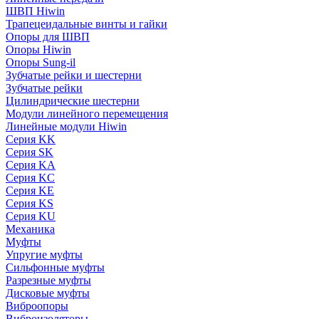
ШВП Hiwin
Трапецеидальные винты и гайки
Опоры для ШВП
Опоры Hiwin
Опоры Sung-il
Зубчатые рейки и шестерни
Зубчатые рейки
Цилиндрические шестерни
Модули линейного перемещения
Линейные модули Hiwin
Серия KK
Серия SK
Серия KA
Серия KC
Серия KE
Серия KS
Серия KU
Механика
Муфты
Упругие муфты
Сильфонные муфты
Разрезные муфты
Дисковые муфты
Виброопоры
Виброизоляторы