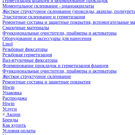
Герметизация фланцев и формирование прокладок
Моментальное склеивание - цианоакрилаты
Жесткое структурное склеивание (эпоксиды, акрилы, полиурет
Эластичное склеивание и герметизация
Ремонтные составы и защитные покрытия, вспомогательные м
Смазочные материалы
Функциональные очистители, праймеры и активаторы
Оборудование и аксессуары для нанесения
Linol
Резьбовые фиксаторы
Резьбовая герметизация
Вал-втулочные фиксаторы
Формирование прокладок и герметизация фланцев
Функциональные очистители, праймеры и активаторы
Жесткое структурное склеивание
Ремонтные составы и защитные покрытия
Hiwin
Упаковка
Распродажа
Hiwin
Услуги
Акции
Бренды
Как купить
Условия оплаты