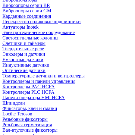
Виброопоры серии BR
Виброопоры серии GM
Карданные соединения
Перекрестно роликовые подшипники
Актуаторы Inotek
Электротехническое оборудование
Светосигнальные колонны
Счетчики и таймеры
Твердотельные реле
Энкодеры и датчики
Емкостные датчики
Индуктивные датчики
Оптические датчики
Температурные датчики и контроллеры
Контроллеры и панели управления
Контроллеры PAC HCFA
Контроллеры PLC HCFA
Панели оператора HMI HCFA
Шпиндели
Фиксаторы, клеи и смазки
Loctite Teroson
Резьбовые фиксаторы
Резьбовая герметизация
Вал-втулочные фиксаторы