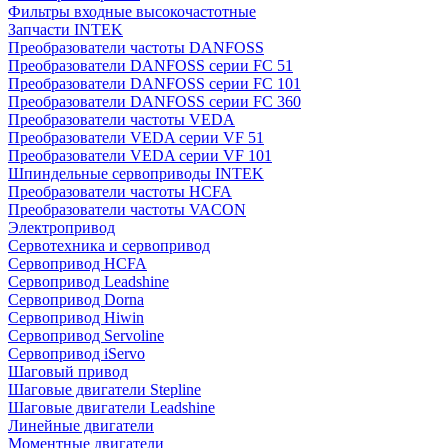
Фильтры входные высокочастотные
Запчасти INTEK
Преобразователи частоты DANFOSS
Преобразователи DANFOSS серии FC 51
Преобразователи DANFOSS серии FC 101
Преобразователи DANFOSS серии FC 360
Преобразователи частоты VEDA
Преобразователи VEDA серии VF 51
Преобразователи VEDA серии VF 101
Шпиндельные сервоприводы INTEK
Преобразователи частоты HCFA
Преобразователи частоты VACON
Электропривод
Сервотехника и сервопривод
Сервопривод HCFA
Сервопривод Leadshine
Сервопривод Dorna
Сервопривод Hiwin
Сервопривод Servoline
Сервопривод iServo
Шаговый привод
Шаговые двигатели Stepline
Шаговые двигатели Leadshine
Линейные двигатели
Моментные двигатели