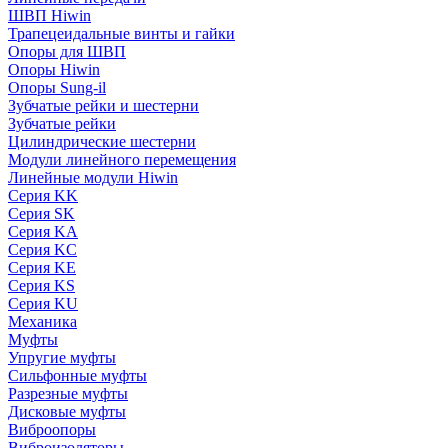
ШВП Hiwin
Трапецеидальные винты и гайки
Опоры для ШВП
Опоры Hiwin
Опоры Sung-il
Зубчатые рейки и шестерни
Зубчатые рейки
Цилиндрические шестерни
Модули линейного перемещения
Линейные модули Hiwin
Серия KK
Серия SK
Серия KA
Серия KC
Серия KE
Серия KS
Серия KU
Механика
Муфты
Упругие муфты
Сильфонные муфты
Разрезные муфты
Дисковые муфты
Виброопоры
Виброизоляторы