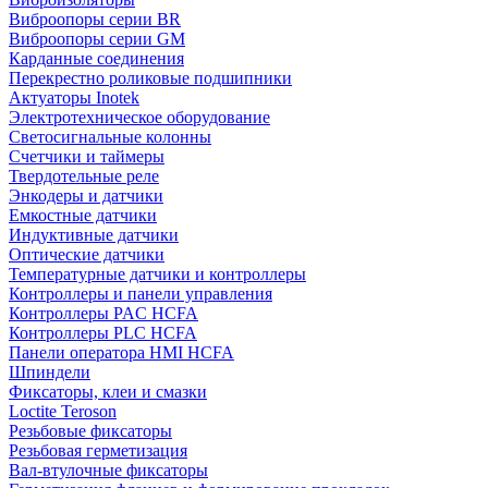
Виброопоры серии BR
Виброопоры серии GM
Карданные соединения
Перекрестно роликовые подшипники
Актуаторы Inotek
Электротехническое оборудование
Светосигнальные колонны
Счетчики и таймеры
Твердотельные реле
Энкодеры и датчики
Емкостные датчики
Индуктивные датчики
Оптические датчики
Температурные датчики и контроллеры
Контроллеры и панели управления
Контроллеры PAC HCFA
Контроллеры PLC HCFA
Панели оператора HMI HCFA
Шпиндели
Фиксаторы, клеи и смазки
Loctite Teroson
Резьбовые фиксаторы
Резьбовая герметизация
Вал-втулочные фиксаторы