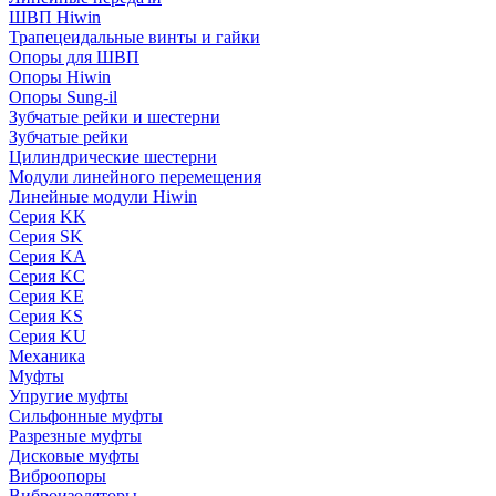
ШВП Hiwin
Трапецеидальные винты и гайки
Опоры для ШВП
Опоры Hiwin
Опоры Sung-il
Зубчатые рейки и шестерни
Зубчатые рейки
Цилиндрические шестерни
Модули линейного перемещения
Линейные модули Hiwin
Серия KK
Серия SK
Серия KA
Серия KC
Серия KE
Серия KS
Серия KU
Механика
Муфты
Упругие муфты
Сильфонные муфты
Разрезные муфты
Дисковые муфты
Виброопоры
Виброизоляторы