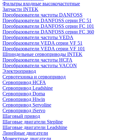
Фильтры входные высокочастотные
Запчасти INTEK
Преобразователи частоты DANFOSS
Преобразователи DANFOSS серии FC 51
Преобразователи DANFOSS серии FC 101
Преобразователи DANFOSS серии FC 360
Преобразователи частоты VEDA
Преобразователи VEDA серии VF 51
Преобразователи VEDA серии VF 101
Шпиндельные сервоприводы INTEK
Преобразователи частоты HCFA
Преобразователи частоты VACON
Электропривод
Сервотехника и сервопривод
Сервопривод HCFA
Сервопривод Leadshine
Сервопривод Dorna
Сервопривод Hiwin
Сервопривод Servoline
Сервопривод iServo
Шаговый привод
Шаговые двигатели Stepline
Шаговые двигатели Leadshine
Линейные двигатели
Моментные двигатели