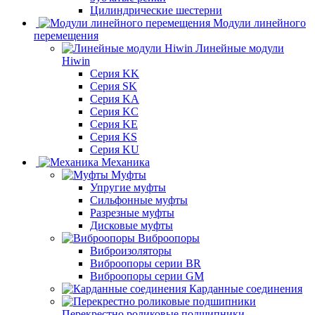
Цилиндрические шестерни
Модули линейного
перемещения
Линейные модули
Hiwin
Серия KK
Серия SK
Серия KA
Серия KC
Серия KE
Серия KS
Серия KU
Механика
Муфты
Упругие муфты
Сильфонные муфты
Разрезные муфты
Дисковые муфты
Виброопоры
Виброизоляторы
Виброопоры серии BR
Виброопоры серии GM
Карданные соединения
Перекрестно роликовые подшипники