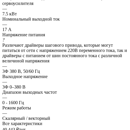
сервоусилителя
—
7.5 кВт
Номинальный выходной ток
—
17 А
Напряжение питания
?
Различают драйверы шагового привода, которые могут
питаться от сети с напряжением 220В переменного тока, так и
драйверы с питанием от шин постоянного тока с различной
величиной напряжения
—
3Ф 380 В, 50/60 Гц
Выходное напряжение
—
3Ф 0–380 В
Диапазон выходных частот
—
0 - 1600 Гц
Режим работы
—
Скалярный / векторный
Все характеристики
40 443
₽
/шт