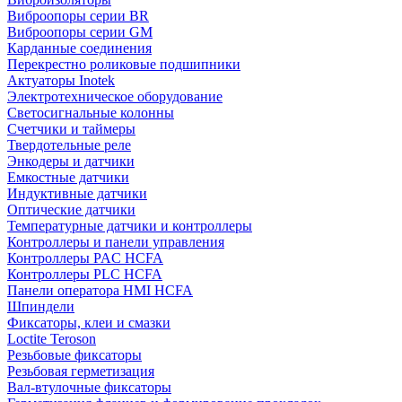
Виброопоры серии BR
Виброопоры серии GM
Карданные соединения
Перекрестно роликовые подшипники
Актуаторы Inotek
Электротехническое оборудование
Светосигнальные колонны
Счетчики и таймеры
Твердотельные реле
Энкодеры и датчики
Емкостные датчики
Индуктивные датчики
Оптические датчики
Температурные датчики и контроллеры
Контроллеры и панели управления
Контроллеры PAC HCFA
Контроллеры PLC HCFA
Панели оператора HMI HCFA
Шпиндели
Фиксаторы, клеи и смазки
Loctite Teroson
Резьбовые фиксаторы
Резьбовая герметизация
Вал-втулочные фиксаторы