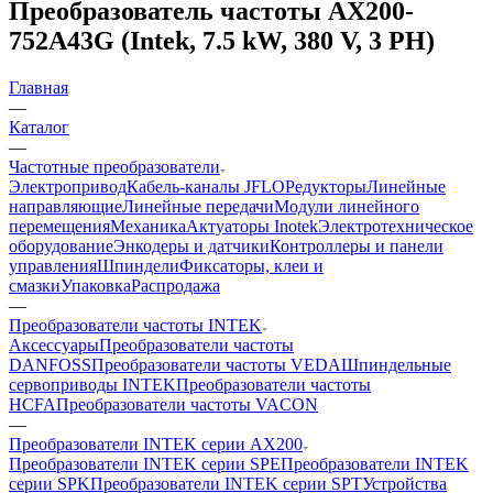
Преобразователь частоты AX200-
752A43G (Intek, 7.5 kW, 380 V, 3 PH)
Главная
—
Каталог
—
Частотные преобразователи
Электропривод
Кабель-каналы JFLO
Редукторы
Линейные
направляющие
Линейные передачи
Модули линейного
перемещения
Механика
Актуаторы Inotek
Электротехническое
оборудование
Энкодеры и датчики
Контроллеры и панели
управления
Шпиндели
Фиксаторы, клеи и
смазки
Упаковка
Распродажа
—
Преобразователи частоты INTEK
Аксессуары
Преобразователи частоты
DANFOSS
Преобразователи частоты VEDA
Шпиндельные
сервоприводы INTEK
Преобразователи частоты
HCFA
Преобразователи частоты VACON
—
Преобразователи INTEK серии AX200
Преобразователи INTEK серии SPE
Преобразователи INTEK
серии SPK
Преобразователи INTEK серии SPT
Устройства