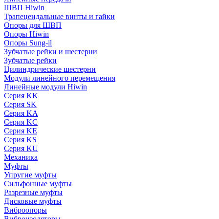
ШВП Hiwin
Трапецеидальные винты и гайки
Опоры для ШВП
Опоры Hiwin
Опоры Sung-il
Зубчатые рейки и шестерни
Зубчатые рейки
Цилиндрические шестерни
Модули линейного перемещения
Линейные модули Hiwin
Серия KK
Серия SK
Серия KA
Серия KC
Серия KE
Серия KS
Серия KU
Механика
Муфты
Упругие муфты
Сильфонные муфты
Разрезные муфты
Дисковые муфты
Виброопоры
Виброизоляторы