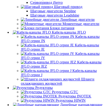
Сервопривод iServo
Шаговый привод
Шаговые двигатели Stepline
Шаговые двигатели Leadshine
Линейные двигатели
Моментные двигатели
Блоки питания
Кабель-каналы JFLO
Кабель-каналы
JFLO серии JN
Кабель-каналы
JFLO серии JE
Кабель-каналы
JFLO серии JY
Кабель-каналы
JFLO серии JEZ
Кабель-каналы
JFLO серии J
Шланги
охлаждающих жидкостей
Редукторы
Редукторы GTC
Редукторы INOTEK
Редукторы HIWIN
Линейные направляющие