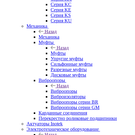
Серия KC
Серия KE
Серия KS
Серия KU
Механика
Назад
Механика
Муфты
Назад
Муфты
Упругие муфты
Сильфонные муфты
Разрезные муфты
Дисковые муфты
Виброопоры
Назад
Виброопоры
Виброизоляторы
Виброопоры серии BR
Виброопоры серии GM
Карданные соединения
Перекрестно роликовые подшипники
Актуаторы Inotek
Электротехническое оборудование
Назад