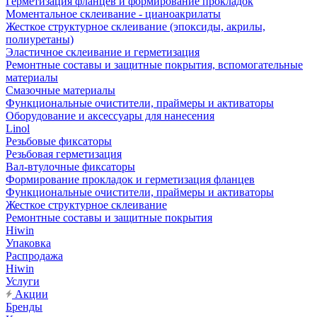
Герметизация фланцев и формирование прокладок
Моментальное склеивание - цианоакрилаты
Жесткое структурное склеивание (эпоксиды, акрилы,
полиуретаны)
Эластичное склеивание и герметизация
Ремонтные составы и защитные покрытия, вспомогательные
материалы
Смазочные материалы
Функциональные очистители, праймеры и активаторы
Оборудование и аксессуары для нанесения
Linol
Резьбовые фиксаторы
Резьбовая герметизация
Вал-втулочные фиксаторы
Формирование прокладок и герметизация фланцев
Функциональные очистители, праймеры и активаторы
Жесткое структурное склеивание
Ремонтные составы и защитные покрытия
Hiwin
Упаковка
Распродажа
Hiwin
Услуги
Акции
Бренды