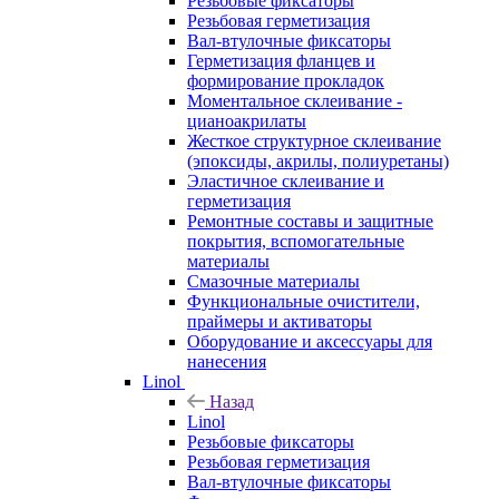
Резьбовые фиксаторы
Резьбовая герметизация
Вал-втулочные фиксаторы
Герметизация фланцев и
формирование прокладок
Моментальное склеивание -
цианоакрилаты
Жесткое структурное склеивание
(эпоксиды, акрилы, полиуретаны)
Эластичное склеивание и
герметизация
Ремонтные составы и защитные
покрытия, вспомогательные
материалы
Смазочные материалы
Функциональные очистители,
праймеры и активаторы
Оборудование и аксессуары для
нанесения
Linol
Назад
Linol
Резьбовые фиксаторы
Резьбовая герметизация
Вал-втулочные фиксаторы