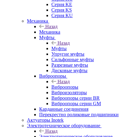
Серия KE
Серия KS
Серия KU
Механика
Назад
Механика
Муфты
Назад
Муфты
Упругие муфты
Сильфонные муфты
Разрезные муфты
Дисковые муфты
Виброопоры
Назад
Виброопоры
Виброизоляторы
Виброопоры серии BR
Виброопоры серии GM
Карданные соединения
Перекрестно роликовые подшипники
Актуаторы Inotek
Электротехническое оборудование
Назад
Электротехническое оборудование