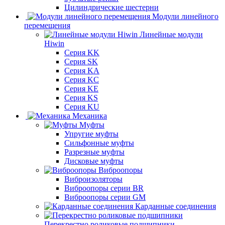
Цилиндрические шестерни
Модули линейного
перемещения
Линейные модули
Hiwin
Серия KK
Серия SK
Серия KA
Серия KC
Серия KE
Серия KS
Серия KU
Механика
Муфты
Упругие муфты
Сильфонные муфты
Разрезные муфты
Дисковые муфты
Виброопоры
Виброизоляторы
Виброопоры серии BR
Виброопоры серии GM
Карданные соединения
Перекрестно роликовые подшипники