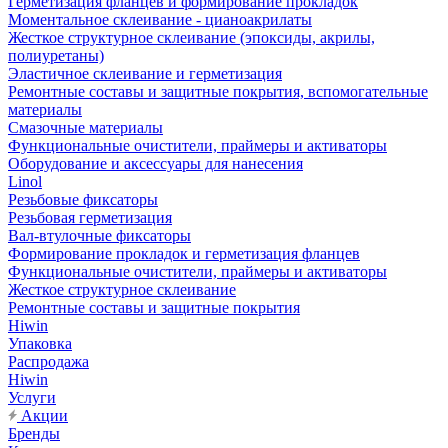
Герметизация фланцев и формирование прокладок
Моментальное склеивание - цианоакрилаты
Жесткое структурное склеивание (эпоксиды, акрилы,
полиуретаны)
Эластичное склеивание и герметизация
Ремонтные составы и защитные покрытия, вспомогательные
материалы
Смазочные материалы
Функциональные очистители, праймеры и активаторы
Оборудование и аксессуары для нанесения
Linol
Резьбовые фиксаторы
Резьбовая герметизация
Вал-втулочные фиксаторы
Формирование прокладок и герметизация фланцев
Функциональные очистители, праймеры и активаторы
Жесткое структурное склеивание
Ремонтные составы и защитные покрытия
Hiwin
Упаковка
Распродажа
Hiwin
Услуги
Акции
Бренды