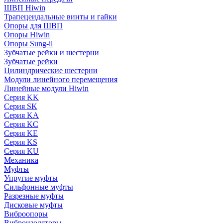
ШВП Hiwin
Трапецеидальные винты и гайки
Опоры для ШВП
Опоры Hiwin
Опоры Sung-il
Зубчатые рейки и шестерни
Зубчатые рейки
Цилиндрические шестерни
Модули линейного перемещения
Линейные модули Hiwin
Серия KK
Серия SK
Серия KA
Серия KC
Серия KE
Серия KS
Серия KU
Механика
Муфты
Упругие муфты
Сильфонные муфты
Разрезные муфты
Дисковые муфты
Виброопоры
Виброизоляторы