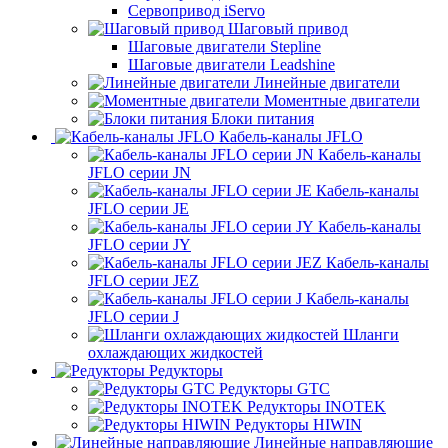
Сервопривод iServo
Шаговый привод
Шаговые двигатели Stepline
Шаговые двигатели Leadshine
Линейные двигатели
Моментные двигатели
Блоки питания
Кабель-каналы JFLO
Кабель-каналы
JFLO серии JN
Кабель-каналы
JFLO серии JE
Кабель-каналы
JFLO серии JY
Кабель-каналы
JFLO серии JEZ
Кабель-каналы
JFLO серии J
Шланги
охлаждающих жидкостей
Редукторы
Редукторы GTC
Редукторы INOTEK
Редукторы HIWIN
Линейные направляющие