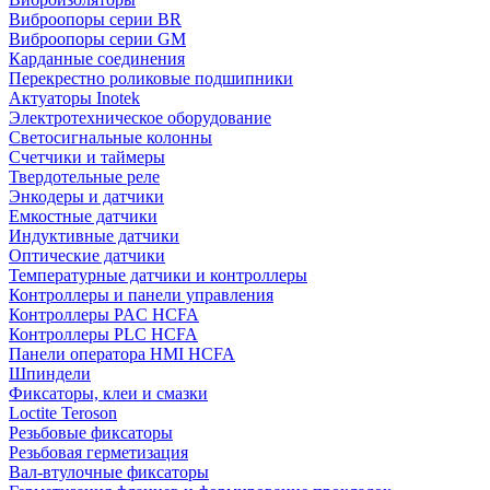
Виброопоры серии BR
Виброопоры серии GM
Карданные соединения
Перекрестно роликовые подшипники
Актуаторы Inotek
Электротехническое оборудование
Светосигнальные колонны
Счетчики и таймеры
Твердотельные реле
Энкодеры и датчики
Емкостные датчики
Индуктивные датчики
Оптические датчики
Температурные датчики и контроллеры
Контроллеры и панели управления
Контроллеры PAC HCFA
Контроллеры PLC HCFA
Панели оператора HMI HCFA
Шпиндели
Фиксаторы, клеи и смазки
Loctite Teroson
Резьбовые фиксаторы
Резьбовая герметизация
Вал-втулочные фиксаторы