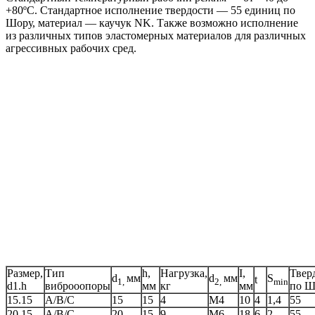
+80ºС. Стандартное исполнение твердости — 55 единиц по
Шору, материал — каучук NK. Также возможно исполнение
из различных типов эластомерных материалов для различных
агрессивных рабочих сред.
Размер,
Тип
h,
Нагрузка,
I,
Твер
d
мм
d
мм
S
t
1,
2,
min
d1.h
виброоопоры
мм
кг
мм
по Ш
15.15
A/B/C
15
15
4
М4
10
4
1,4
55
20.15
A/B/C
20
15
9
М6
18
6
2
55