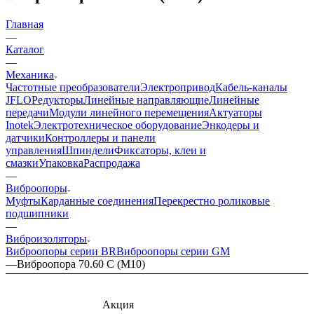
Главная
—
Каталог
—
Механика
Частотные преобразователи
Электропривод
Кабель-каналы
JFLO
Редукторы
Линейные направляющие
Линейные
передачи
Модули линейного перемещения
Актуаторы
Inotek
Электротехническое оборудование
Энкодеры и
датчики
Контроллеры и панели
управления
Шпиндели
Фиксаторы, клеи и
смазки
Упаковка
Распродажа
—
Виброопоры
Муфты
Карданные соединения
Перекрестно роликовые
подшипники
—
Виброизоляторы
Виброопоры серии BR
Виброопоры серии GM
—
Виброопора 70.60 C (M10)
Акция