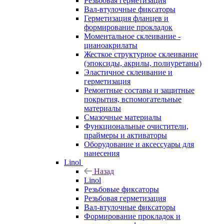
Резьбовая герметизация
Вал-втулочные фиксаторы
Герметизация фланцев и
формирование прокладок
Моментальное склеивание -
цианоакрилаты
Жесткое структурное склеивание
(эпоксиды, акрилы, полиуретаны)
Эластичное склеивание и
герметизация
Ремонтные составы и защитные
покрытия, вспомогательные
материалы
Смазочные материалы
Функциональные очистители,
праймеры и активаторы
Оборудование и аксессуары для
нанесения
Linol
Назад
Linol
Резьбовые фиксаторы
Резьбовая герметизация
Вал-втулочные фиксаторы
Формирование прокладок и