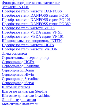
Фильтры входные высокочастотные
Запчасти INTEK
Преобразователи частоты DANFOSS
Преобразователи DANFOSS серии FC 51
Преобразователи DANFOSS серии FC 101
Преобразователи DANFOSS серии FC 360
Преобразователи частоты VEDA
Преобразователи VEDA серии VF 51
Преобразователи VEDA серии VF 101
Шпиндельные сервоприводы INTEK
Преобразователи частоты HCFA
Преобразователи частоты VACON
Электропривод
Сервотехника и сервопривод
Сервопривод HCFA
Сервопривод Leadshine
Сервопривод Dorna
Сервопривод Hiwin
Сервопривод Servoline
Сервопривод iServo
Шаговый привод
Шаговые двигатели Stepline
Шаговые двигатели Leadshine
Линейные двигатели
Моментные двигатели