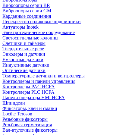
Виброопоры серии BR
Виброопоры серии GM
Карданные соединения
Перекрестно роликовые подшипники
Актуаторы Inotek
Электротехническое оборудование
Светосигнальные колонны
Счетчики и таймеры
Твердотельные реле
Энкодеры и датчики
Емкостные датчики
Индуктивные датчики
Оптические датчики
Температурные датчики и контроллеры
Контроллеры и панели управления
Контроллеры PAC HCFA
Контроллеры PLC HCFA
Панели оператора HMI HCFA
Шпиндели
Фиксаторы, клеи и смазки
Loctite Teroson
Резьбовые фиксаторы
Резьбовая герметизация
Вал-втулочные фиксаторы