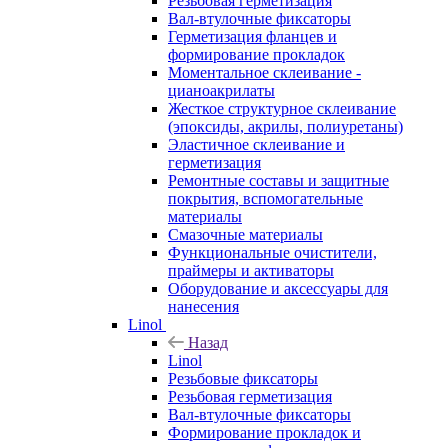
Резьбовая герметизация
Вал-втулочные фиксаторы
Герметизация фланцев и
формирование прокладок
Моментальное склеивание -
цианоакрилаты
Жесткое структурное склеивание
(эпоксиды, акрилы, полиуретаны)
Эластичное склеивание и
герметизация
Ремонтные составы и защитные
покрытия, вспомогательные
материалы
Смазочные материалы
Функциональные очистители,
праймеры и активаторы
Оборудование и аксессуары для
нанесения
Linol
Назад
Linol
Резьбовые фиксаторы
Резьбовая герметизация
Вал-втулочные фиксаторы
Формирование прокладок и