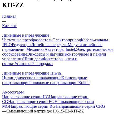
KIT-ZZ
Главная
—
Каталог
—
Линейные направляющие
Частотные преобразователи
Электропривод
Кабель-каналы
JFLO
Редукторы
Линейные передачи
Модули линейного
перемещения
Механика
Актуаторы Inotek
Электротехническое
оборудование
Энкодеры и датчики
Контроллеры и панели
управления
Шпиндели
Фиксаторы, клеи и
смазки
Упаковка
Распродажа
—
Линейные направляющие Hiwin
Цилиндрические направляющие
Клиновидные
направляющие
Роликовые направляющие Rollon
—
Аксессуары
Направляющие серии HG
Направляющие серии
CG
Направляющие серии EG
Направляющие серии
MG
Направляющие серии RG
Направляющие серии CRG
—
Смазывающий картридж HG15-E2-KIT-ZZ