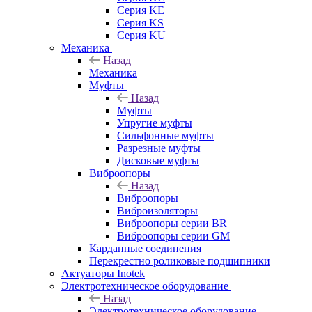
Серия KE
Серия KS
Серия KU
Механика
Назад
Механика
Муфты
Назад
Муфты
Упругие муфты
Сильфонные муфты
Разрезные муфты
Дисковые муфты
Виброопоры
Назад
Виброопоры
Виброизоляторы
Виброопоры серии BR
Виброопоры серии GM
Карданные соединения
Перекрестно роликовые подшипники
Актуаторы Inotek
Электротехническое оборудование
Назад
Электротехническое оборудование