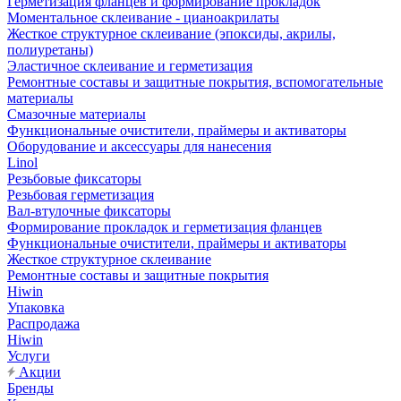
Герметизация фланцев и формирование прокладок
Моментальное склеивание - цианоакрилаты
Жесткое структурное склеивание (эпоксиды, акрилы,
полиуретаны)
Эластичное склеивание и герметизация
Ремонтные составы и защитные покрытия, вспомогательные
материалы
Смазочные материалы
Функциональные очистители, праймеры и активаторы
Оборудование и аксессуары для нанесения
Linol
Резьбовые фиксаторы
Резьбовая герметизация
Вал-втулочные фиксаторы
Формирование прокладок и герметизация фланцев
Функциональные очистители, праймеры и активаторы
Жесткое структурное склеивание
Ремонтные составы и защитные покрытия
Hiwin
Упаковка
Распродажа
Hiwin
Услуги
Акции
Бренды