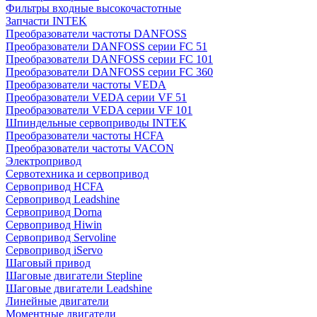
Фильтры входные высокочастотные
Запчасти INTEK
Преобразователи частоты DANFOSS
Преобразователи DANFOSS серии FC 51
Преобразователи DANFOSS серии FC 101
Преобразователи DANFOSS серии FC 360
Преобразователи частоты VEDA
Преобразователи VEDA серии VF 51
Преобразователи VEDA серии VF 101
Шпиндельные сервоприводы INTEK
Преобразователи частоты HCFA
Преобразователи частоты VACON
Электропривод
Сервотехника и сервопривод
Сервопривод HCFA
Сервопривод Leadshine
Сервопривод Dorna
Сервопривод Hiwin
Сервопривод Servoline
Сервопривод iServo
Шаговый привод
Шаговые двигатели Stepline
Шаговые двигатели Leadshine
Линейные двигатели
Моментные двигатели