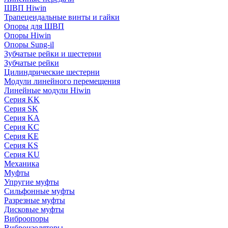
ШВП Hiwin
Трапецеидальные винты и гайки
Опоры для ШВП
Опоры Hiwin
Опоры Sung-il
Зубчатые рейки и шестерни
Зубчатые рейки
Цилиндрические шестерни
Модули линейного перемещения
Линейные модули Hiwin
Серия KK
Серия SK
Серия KA
Серия KC
Серия KE
Серия KS
Серия KU
Механика
Муфты
Упругие муфты
Сильфонные муфты
Разрезные муфты
Дисковые муфты
Виброопоры
Виброизоляторы