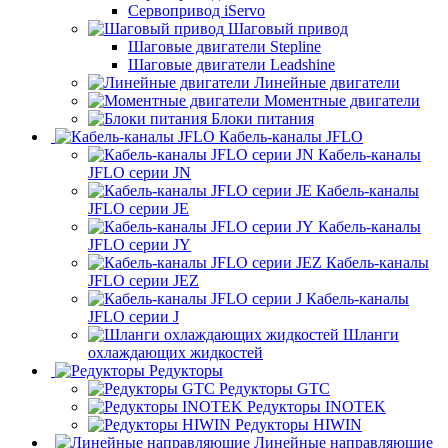
Сервопривод iServo
Шаговый привод
Шаговые двигатели Stepline
Шаговые двигатели Leadshine
Линейные двигатели
Моментные двигатели
Блоки питания
Кабель-каналы JFLO
Кабель-каналы
JFLO серии JN
Кабель-каналы
JFLO серии JE
Кабель-каналы
JFLO серии JY
Кабель-каналы
JFLO серии JEZ
Кабель-каналы
JFLO серии J
Шланги
охлаждающих жидкостей
Редукторы
Редукторы GTC
Редукторы INOTEK
Редукторы HIWIN
Линейные направляющие