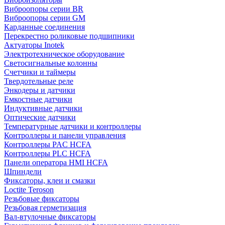
Виброопоры серии BR
Виброопоры серии GM
Карданные соединения
Перекрестно роликовые подшипники
Актуаторы Inotek
Электротехническое оборудование
Светосигнальные колонны
Счетчики и таймеры
Твердотельные реле
Энкодеры и датчики
Емкостные датчики
Индуктивные датчики
Оптические датчики
Температурные датчики и контроллеры
Контроллеры и панели управления
Контроллеры PAC HCFA
Контроллеры PLC HCFA
Панели оператора HMI HCFA
Шпиндели
Фиксаторы, клеи и смазки
Loctite Teroson
Резьбовые фиксаторы
Резьбовая герметизация
Вал-втулочные фиксаторы