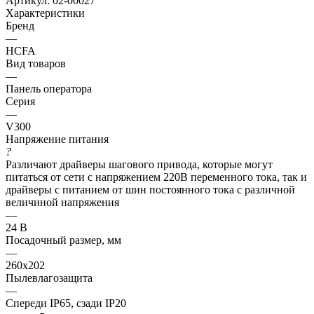
Артикул:
02-00027
Характеристики
Бренд
—
HCFA
Вид товаров
—
Панель оператора
Серия
—
V300
Напряжение питания
?
Различают драйверы шагового привода, которые могут
питаться от сети с напряжением 220В переменного тока, так и
драйверы с питанием от шин постоянного тока с различной
величиной напряжения
—
24 В
Посадочный размер, мм
—
260х202
Пылевлагозащита
—
Спереди IP65, сзади IP20