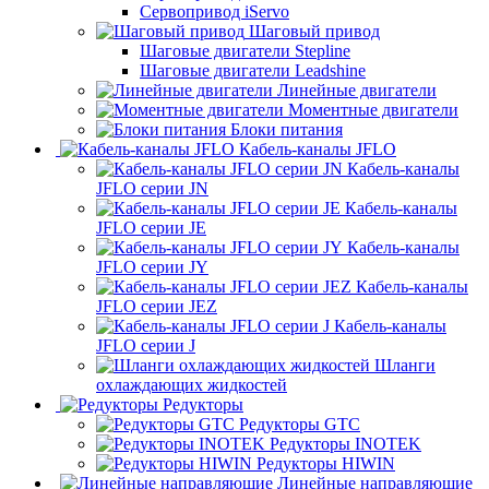
Сервопривод iServo
Шаговый привод
Шаговые двигатели Stepline
Шаговые двигатели Leadshine
Линейные двигатели
Моментные двигатели
Блоки питания
Кабель-каналы JFLO
Кабель-каналы
JFLO серии JN
Кабель-каналы
JFLO серии JE
Кабель-каналы
JFLO серии JY
Кабель-каналы
JFLO серии JEZ
Кабель-каналы
JFLO серии J
Шланги
охлаждающих жидкостей
Редукторы
Редукторы GTC
Редукторы INOTEK
Редукторы HIWIN
Линейные направляющие