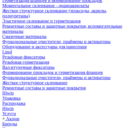
Герметизация фланцев и формирование прокладок
Моментальное склеивание - цианоакрилаты
Жесткое структурное склеивание (эпоксиды, акрилы,
полиуретаны)
Эластичное склеивание и герметизация
Ремонтные составы и защитные покрытия, вспомогательные
материалы
Смазочные материалы
Функциональные очистители, праймеры и активаторы
Оборудование и аксессуары для нанесения
Linol
Резьбовые фиксаторы
Резьбовая герметизация
Вал-втулочные фиксаторы
Формирование прокладок и герметизация фланцев
Функциональные очистители, праймеры и активаторы
Жесткое структурное склеивание
Ремонтные составы и защитные покрытия
Hiwin
Упаковка
Распродажа
Hiwin
Услуги
Акции
Бренды