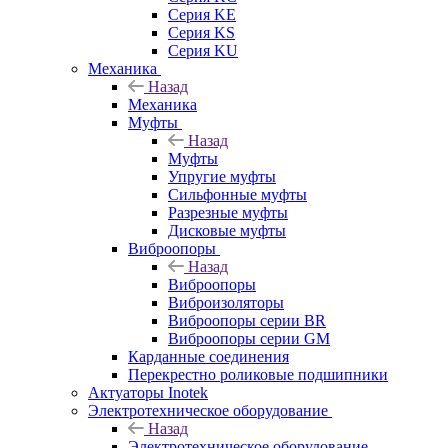
Серия KE
Серия KS
Серия KU
Механика
Назад
Механика
Муфты
Назад
Муфты
Упругие муфты
Сильфонные муфты
Разрезные муфты
Дисковые муфты
Виброопоры
Назад
Виброопоры
Виброизоляторы
Виброопоры серии BR
Виброопоры серии GM
Карданные соединения
Перекрестно роликовые подшипники
Актуаторы Inotek
Электротехническое оборудование
Назад
Электротехническое оборудование