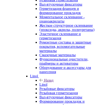
Резьбовая герметизация
Вал-втулочные фиксаторы
Герметизация фланцев и
формирование прокладок
Моментальное склеивание -
цианоакрилаты
Жесткое структурное склеивание
(эпоксиды, акрилы, полиуретаны)
Эластичное склеивание и
герметизация
Ремонтные составы и защитные
покрытия, вспомогательные
материалы
Смазочные материалы
Функциональные очистители,
праймеры и активаторы
Оборудование и аксессуары для
нанесения
Linol
Назад
Linol
Резьбовые фиксаторы
Резьбовая герметизация
Вал-втулочные фиксаторы
Формирование прокладок и