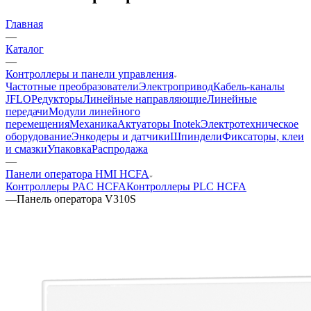
Главная
—
Каталог
—
Контроллеры и панели управления
Частотные преобразователи
Электропривод
Кабель-каналы
JFLO
Редукторы
Линейные направляющие
Линейные
передачи
Модули линейного
перемещения
Механика
Актуаторы Inotek
Электротехническое
оборудование
Энкодеры и датчики
Шпиндели
Фиксаторы, клеи
и смазки
Упаковка
Распродажа
—
Панели оператора HMI HCFA
Контроллеры PAC HCFA
Контроллеры PLC HCFA
—
Панель оператора V310S