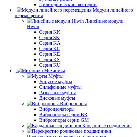
Цилиндрические шестерни
Модули линейного
перемещения
Линейные модули
Hiwin
Серия KK
Серия SK
Серия KA
Серия KC
Серия KE
Серия KS
Серия KU
Механика
Муфты
Упругие муфты
Сильфонные муфты
Разрезные муфты
Дисковые муфты
Виброопоры
Виброизоляторы
Виброопоры серии BR
Виброопоры серии GM
Карданные соединения
Перекрестно роликовые подшипники