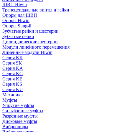
ШВП Hiwin
Трапецеидальные винты и гайки
Опоры для ШВП
Опоры Hiwin
Опоры Sung-il
Зубчатые рейки и шестерни
Зубчатые рейки
Цилиндрические шестерни
Модули линейного перемещения
Линейные модули Hiwin
Серия KK
Серия SK
Серия KA
Серия KC
Серия KE
Серия KS
Серия KU
Механика
Муфты
Упругие муфты
Сильфонные муфты
Разрезные муфты
Дисковые муфты
Виброопоры
Виброизоляторы