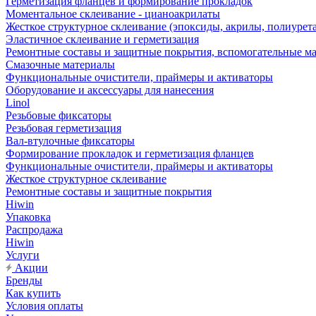
Герметизация фланцев и формирование прокладок
Моментальное склеивание - цианоакрилаты
Жесткое структурное склеивание (эпоксиды, акрилы, полиурет
Эластичное склеивание и герметизация
Ремонтные составы и защитные покрытия, вспомогательные м
Смазочные материалы
Функциональные очистители, праймеры и активаторы
Оборудование и аксессуары для нанесения
Linol
Резьбовые фиксаторы
Резьбовая герметизация
Вал-втулочные фиксаторы
Формирование прокладок и герметизация фланцев
Функциональные очистители, праймеры и активаторы
Жесткое структурное склеивание
Ремонтные составы и защитные покрытия
Hiwin
Упаковка
Распродажа
Hiwin
Услуги
Акции
Бренды
Как купить
Условия оплаты