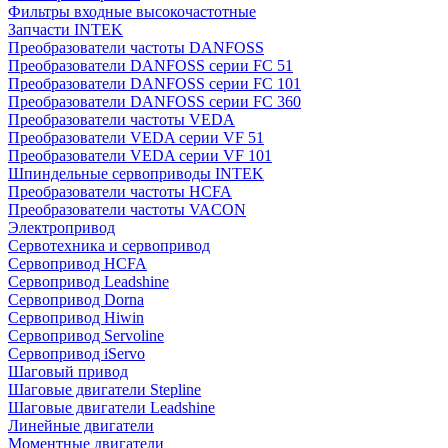
Фильтры входные высокочастотные
Запчасти INTEK
Преобразователи частоты DANFOSS
Преобразователи DANFOSS серии FC 51
Преобразователи DANFOSS серии FC 101
Преобразователи DANFOSS серии FC 360
Преобразователи частоты VEDA
Преобразователи VEDA серии VF 51
Преобразователи VEDA серии VF 101
Шпиндельные сервоприводы INTEK
Преобразователи частоты HCFA
Преобразователи частоты VACON
Электропривод
Сервотехника и сервопривод
Сервопривод HCFA
Сервопривод Leadshine
Сервопривод Dorna
Сервопривод Hiwin
Сервопривод Servoline
Сервопривод iServo
Шаговый привод
Шаговые двигатели Stepline
Шаговые двигатели Leadshine
Линейные двигатели
Моментные двигатели