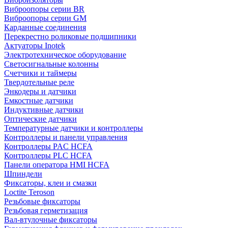
Виброопоры серии BR
Виброопоры серии GM
Карданные соединения
Перекрестно роликовые подшипники
Актуаторы Inotek
Электротехническое оборудование
Светосигнальные колонны
Счетчики и таймеры
Твердотельные реле
Энкодеры и датчики
Емкостные датчики
Индуктивные датчики
Оптические датчики
Температурные датчики и контроллеры
Контроллеры и панели управления
Контроллеры PAC HCFA
Контроллеры PLC HCFA
Панели оператора HMI HCFA
Шпиндели
Фиксаторы, клеи и смазки
Loctite Teroson
Резьбовые фиксаторы
Резьбовая герметизация
Вал-втулочные фиксаторы