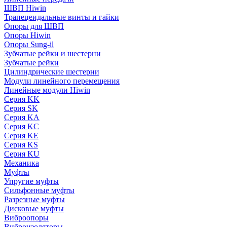
ШВП Hiwin
Трапецеидальные винты и гайки
Опоры для ШВП
Опоры Hiwin
Опоры Sung-il
Зубчатые рейки и шестерни
Зубчатые рейки
Цилиндрические шестерни
Модули линейного перемещения
Линейные модули Hiwin
Серия KK
Серия SK
Серия KA
Серия KC
Серия KE
Серия KS
Серия KU
Механика
Муфты
Упругие муфты
Сильфонные муфты
Разрезные муфты
Дисковые муфты
Виброопоры
Виброизоляторы