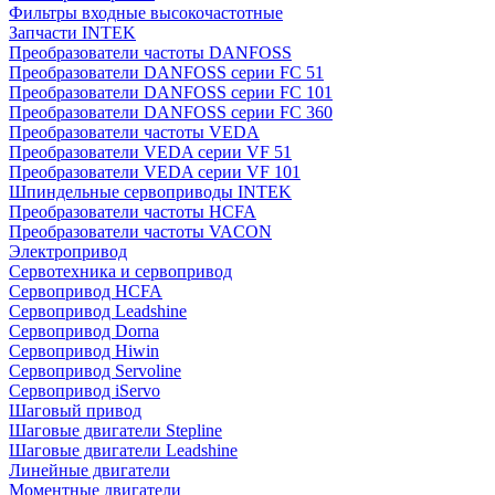
Фильтры входные высокочастотные
Запчасти INTEK
Преобразователи частоты DANFOSS
Преобразователи DANFOSS серии FC 51
Преобразователи DANFOSS серии FC 101
Преобразователи DANFOSS серии FC 360
Преобразователи частоты VEDA
Преобразователи VEDA серии VF 51
Преобразователи VEDA серии VF 101
Шпиндельные сервоприводы INTEK
Преобразователи частоты HCFA
Преобразователи частоты VACON
Электропривод
Сервотехника и сервопривод
Сервопривод HCFA
Сервопривод Leadshine
Сервопривод Dorna
Сервопривод Hiwin
Сервопривод Servoline
Сервопривод iServo
Шаговый привод
Шаговые двигатели Stepline
Шаговые двигатели Leadshine
Линейные двигатели
Моментные двигатели