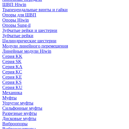
ШВП Hiwin
Трапецеидальные винты и гайки
Опоры для ШВП
Опоры Hiwin
Опоры Sung-il
Зубчатые рейки и шестерни
Зубчатые рейки
Цилиндрические шестерни
Модули линейного перемещения
Линейные модули Hiwin
Серия KK
Серия SK
Серия KA
Серия KC
Серия KE
Серия KS
Серия KU
Механика
Муфты
Упругие муфты
Сильфонные муфты
Разрезные муфты
Дисковые муфты
Виброопоры
Виброизоляторы