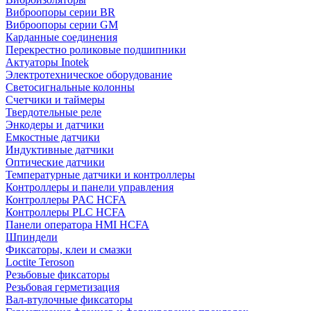
Виброопоры серии BR
Виброопоры серии GM
Карданные соединения
Перекрестно роликовые подшипники
Актуаторы Inotek
Электротехническое оборудование
Светосигнальные колонны
Счетчики и таймеры
Твердотельные реле
Энкодеры и датчики
Емкостные датчики
Индуктивные датчики
Оптические датчики
Температурные датчики и контроллеры
Контроллеры и панели управления
Контроллеры PAC HCFA
Контроллеры PLC HCFA
Панели оператора HMI HCFA
Шпиндели
Фиксаторы, клеи и смазки
Loctite Teroson
Резьбовые фиксаторы
Резьбовая герметизация
Вал-втулочные фиксаторы