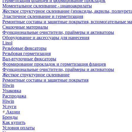
Герметизация фланцев и формирование прокладок
Моментальное склеивание - цианоакрилаты
Жесткое структурное склеивание (эпоксиды, акрилы, полиурет
Эластичное склеивание и герметизация
Ремонтные составы и защитные покрытия, вспомогательные м
Смазочные материалы
Функциональные очистители, праймеры и активаторы
Оборудование и аксессуары для нанесения
Linol
Резьбовые фиксаторы
Резьбовая герметизация
Вал-втулочные фиксаторы
Формирование прокладок и герметизация фланцев
Функциональные очистители, праймеры и активаторы
Жесткое структурное склеивание
Ремонтные составы и защитные покрытия
Hiwin
Упаковка
Распродажа
Hiwin
Услуги
Акции
Бренды
Как купить
Условия оплаты